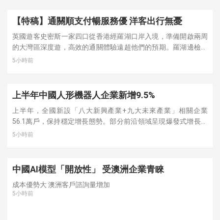
【特稿】通關順支付暢服務優 洋客出行無憂
英國遊客史密斯一家四口從香港經羅湖口岸入境，準備開啟兩周
的大灣區深度遊，高效的通關體驗遠超他們的預期。羅湖邊檢站
針對暑期親子客流優化查驗流程，前置引導外籍遊客線上填報電
5小時前
子入境卡，搭配多語言志願服務隊與智能查驗設備，大幅壓縮候
檢時間，工作人員主動幫扶推嬰兒車的家庭，精準指引母嬰設
施，把細緻的服務藏在每一個小細節裏。
上半年中國人形機器人企業新增9.5%
上半年，全國新設「八大新興產業+九大未來產業」相關企業
56.1萬戶，保持穩定增長態勢。部分前沿領域呈現爆發式增長，
如生成式人工智能領域新設企業5.5萬戶，同比增長28.0%，人形
5小時前
機器人領域正加速形成新的經濟增長點。
中國AI模型「開放性」 受澳洲企業青睞
成本優勢大 澳洲客戶諮詢量增加
5小時前