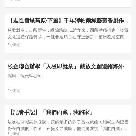
超聯賽火熱進行，這些城市成為暑期遊客、球迷出行熱門目的
地。
【走進雪域高原·下篇】千年澤帖爾織藝藏香製作
等傳統文化完整保留 雪域非遺煥新活力 帶動民眾
絃歌新奏，古戲新生，織錦遠航……近年來，西藏持續推進非物質
就業增收
文化遺產保護傳承，一批非遺項目在守正創新中拓展發展空間。
●文/圖：香港文匯報記者 馬曉芳 西藏報道
5小時前
校企聯合辦學「入校即就業」 藏族文創遠銷海外
採用「現代學徒制」
5小時前
【記者手記】「我們西藏，我的家」
是次在雪域高原採訪，接觸最多的除了當地藏族同胞就是內陸省
份在西藏的工作者。在提及西藏時，他們總愛說「我們西藏」。
5小時前
在他們看來，自己的工作生活已經與西藏水乳交融，美麗的雪域