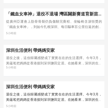
「鐵血女車神」退役不退場 灣區闢新賽道育新苗
借深圳政策紅利創騎行公園 盼建有影響力少兒車
從廣州亞運會上肋骨骨裂仍負傷騎完賽程、坐輪椅含淚領獎的
隊
「鐵血女車神」，到如今扎根深圳、每日驅車百公里往返的創業
者和教練，黃蘊瑤用自己的選擇，走出了香港運動員融入國家發
5小時前
展的一條具體路徑。
深圳生活便利 帶媽媽安家
退役之後，這份歸屬感變成了實實在在的生活選擇。今年3月，
黃蘊瑤把媽媽從香港接到深圳鹽田定居。在她看來，深圳的生活
5小時前
配套和便利性比香港更好，「香港的人力成本比較高，外賣便利
性也不如深圳。我在深圳給媽媽報了一個老年興趣班，她每天都
過得很開心。」
深圳生活便利 帶媽媽安家
退役之後，這份歸屬感變成了實實在在的生活選擇。今年3月，
黃蘊瑤把媽媽從香港接到深圳鹽田定居。在她看來，深圳的生活
配套和便利性比香港更好，「香港的人力成本比較高，外賣便利
5小時前