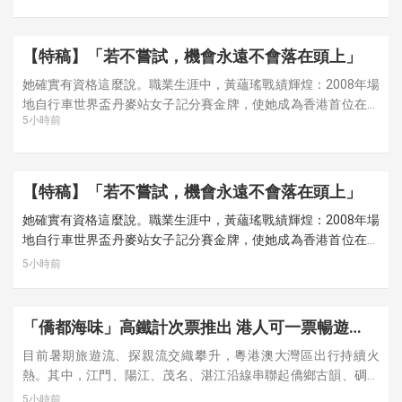
性也不如深圳。我在深圳給媽媽報了一個老年興趣班，她每天都
過得很開心。」
【特稿】「若不嘗試，機會永遠不會落在頭上」
她確實有資格這麼說。職業生涯中，黃蘊瑤戰績輝煌：2008年場
地自行車世界盃丹麥站女子記分賽金牌，使她成為香港首位在這
5小時前
一賽事奪冠的女車手；她還曾是亞洲首位女子場地自行車世界排
名第一的選手；亞錦賽三次記分賽冠軍、環法賽場也留下了她的
車輪印跡。此外，她還是香港首位踏上環法賽場的職業女車手。
【特稿】「若不嘗試，機會永遠不會落在頭上」
她確實有資格這麼說。職業生涯中，黃蘊瑤戰績輝煌：2008年場
地自行車世界盃丹麥站女子記分賽金牌，使她成為香港首位在這
一賽事奪冠的女車手；她還曾是亞洲首位女子場地自行車世界排
5小時前
名第一的選手；亞錦賽三次記分賽冠軍、環法賽場也留下了她的
車輪印跡。此外，她還是香港首位踏上環法賽場的職業女車手。
「僑都海味」高鐵計次票推出 港人可一票暢遊
「灣區—粵西」
目前暑期旅遊流、探親流交織攀升，粵港澳大灣區出行持續火
熱。其中，江門、陽江、茂名、湛江沿線串聯起僑鄉古韻、碉樓
古蹟、碧海沙灘與特色海味，兼具人文底蘊與自然風情，加上粵
5小時前