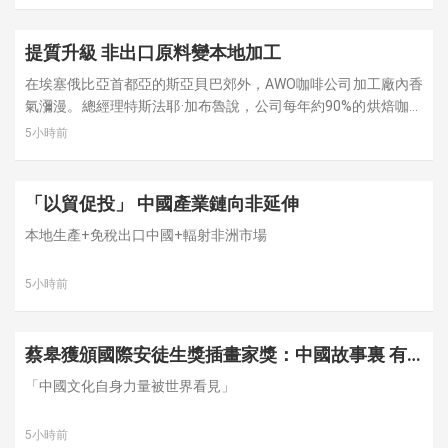
提質升級 非出口原料變本地加工
在埃塞俄比亞首都亞的斯亞貝巴郊外，AWO咖啡公司加工廠內香
氣瀰漫。總經理特斯法耶·加布魯說，公司每年約90%的烘焙咖啡
產品銷往中國。2024年，公司對華出口約140噸咖啡生豆和20噸
5小時前
加工咖啡產品，並保持約10%的年增長。同時，新的烘焙工廠正
在加緊建設，以滿足快速增長的出口訂單。
「以貿促投」 中國產業鏈向非延伸
本地生產+免稅出口中國+輻射非洲市場
5小時前
蔡皋獲頒國際安徒生獎插畫家獎：中國故事裏 有
跨越語言的美
「中國文化自身力量被世界看見」
5小時前