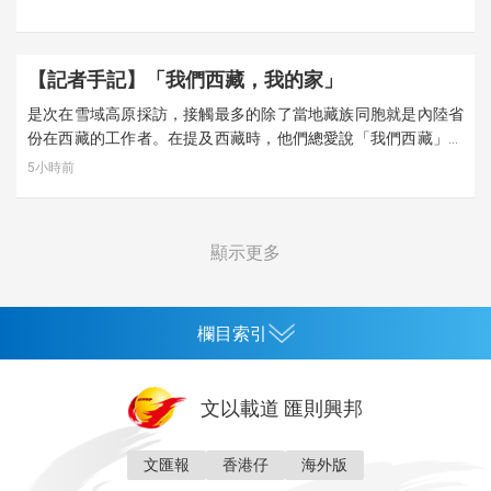
高原已不止是「第二故鄉」，更是「我的家」。
【記者手記】「我們西藏，我的家」
是次在雪域高原採訪，接觸最多的除了當地藏族同胞就是內陸省
份在西藏的工作者。在提及西藏時，他們總愛說「我們西藏」。
在他們看來，自己的工作生活已經與西藏水乳交融，美麗的雪域
5小時前
高原已不止是「第二故鄉」，更是「我的家」。
顯示更多
欄目索引
首頁
文以載道 匯則興邦
香港
神州
灣區生活
灣區企業
灣區文化
灣區旅遊
文匯報
香港仔
海外版
灣區人
灣區人才
灣區政策
灣區服務易