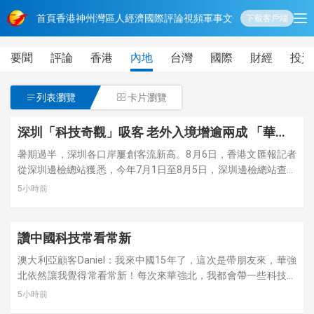
首頁
香港
神州
灣區人
經濟
國際
評論
視頻
軍事
文化
娛樂
生活
教育
體
下載客戶端
要聞
評論
香港
內地
台灣
國際
財經
投資

列表瀏覽
卡片瀏覽

深圳「科技奇觀」吸客 老外入境增逾兩成 「華強
北產品多到令人『不知所措』」 回頭客帶來新朋
暑期過半，深圳各口岸屢創客流新高。8月6日，香港文匯報記者
友
從深圳邊檢總站獲悉，今年7月1日至8月5日，深圳邊檢總站查驗
入境外國人超38萬人次，日均1.06萬人次，同比增長24.8%。截
5小時前
至8月4日，2026年經深圳口岸入出境外國人已突破500萬人次，
較去年提前58天達成。
讚中國科技常看常新
澳大利亞顧客Daniel：我來中國15年了，這次是帶朋友來，華強
北依然讓我覺得常看常新！每次來華強北，我都會帶一些科技新
品回到澳大利亞。
5小時前