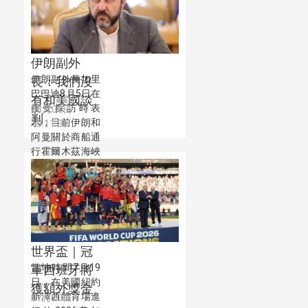
規定者將被處以
最高達貨物價值
20%的罰款。
伊朗副外
伊朗副外長加里
長：我們沒
巴巴迪8月5日在
有和美國談
接受採訪時表
08月06日
判
示，目前伊朗和
13:11:36
阿曼關於商船通
行霍爾木茲海峽
的協議已接近最
終敲定。
世界盃｜冠
當地時間7月19
軍西班牙將
日，在美國紐約
獲額外獎金
新澤西體育場進
07月20日