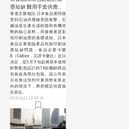
墨短缺 醫用手套供應承
香港文匯報訊 日本食品業同樣
壓
受到石油供應鏈受阻衝擊，石
腦油是生產合成樹脂和有機溶
劑的核心原料，而後兩者是彩
色印刷油墨的基礎成份。日本
食品企業面臨產品包裝印刷油
墨短缺問題，食品企業卡樂
B（Calbee，又譯卡樂比）近日
決定，從5月下旬起將原本使用
鮮艶配色設計的14款暢銷商品
包裝改為黑白包裝。該公司表
示在無法預判中東局勢未來走
向的情況下，將把穩定供貨放
在首位。
05月16日 23:39:16