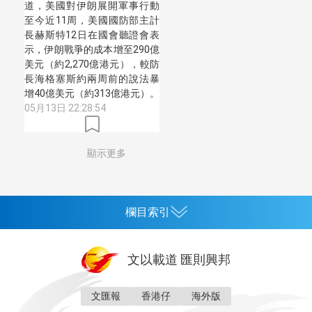
道，美國對伊朗展開軍事行動
至今近11周，美國國防部主計
長赫斯特12日在國會聽證會表
示，伊朗戰爭的成本增至290億
美元（約2,270億港元），較防
長海格塞斯約兩周前的說法暴
增40億美元（約313億港元）。
05月13日 22:28:54
顯示更多
欄目索引
首頁
文以載道 匯則興邦
香港
神州
文匯報
香港仔
海外版
灣區生活
灣區企業
灣區文化
灣區旅遊