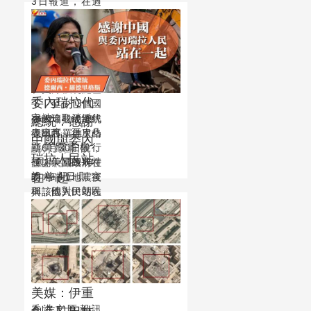
3日報道，在過
去5天內，美國
高層官員發起全
方位施壓行動，
勸阻各國參加哈
梅內伊的葬禮。
在美方強硬施壓
委內瑞拉代
下，至少13個國
家被迫取消派代
委內瑞拉代總統
總統：感謝
表出席，再次凸
德爾西·羅德里格
中國與委內
顯美國霸權行
斯6月30日說，
06月30日
瑞拉人民站
徑。美國總統特
感謝中國政府在
21:24:54
在一起
朗普4日則宣
委內瑞拉地震後
稱，他對伊朗民
與該國人民站在
眾在哈梅內伊葬
一起。
禮上哭泣感到震
驚，又表示在葬
禮期間，美方不
會對伊朗施襲。
美媒：伊重
香港文匯報訊