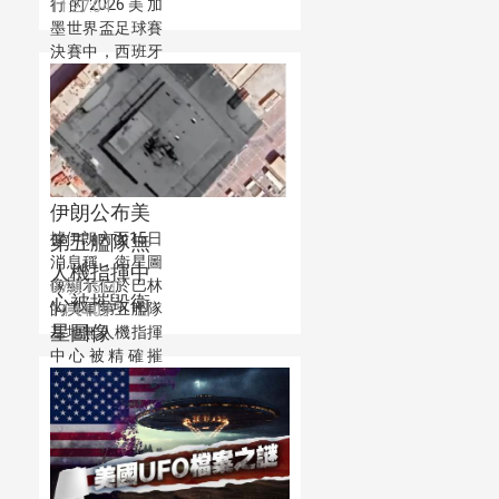
行的2026美加
11:27:04
墨世界盃足球賽
決賽中，西班牙
隊以1-0戰勝阿
根廷隊，時隔16
年奪得隊史第二
座世界盃冠軍。
伊朗公布美
據伊朗方面15日
第五艦隊無
消息稱，衛星圖
人機指揮中
像顯示位於巴林
07月15日
心被摧毀衛
的美軍第五艦隊
14:44:09
星圖像
基地無人機指揮
中心被精確摧
毀。