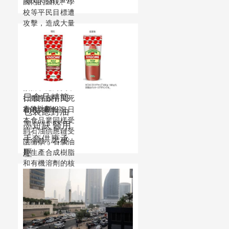
國內的醫院、學
19:00:37
校等平民目標遭
攻擊，造成大量
平民傷亡。然而
在美國的行動引
起國際社會譴責
之際，五角大樓
卻悄悄關閉負責
預防和應對美軍
日食品精簡
行動導致平民死
亡的計劃。
香港文匯報訊 日
包裝應對油
本食品業同樣受
墨短缺 醫用
到石油供應鏈受
05月16日
手套供應承
阻衝擊，石腦油
23:39:16
壓
是生產合成樹脂
和有機溶劑的核
心原料，而後兩
者是彩色印刷油
墨的基礎成份。
日本食品企業面
臨產品包裝印刷
油墨短缺問題，