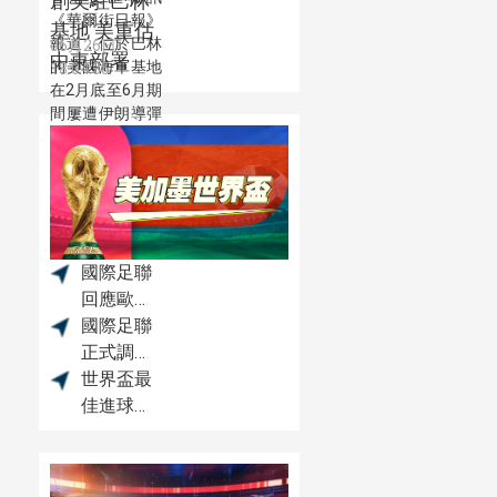
創美駐巴林
《華爾街日報》
基地 美重估
報道，位於巴林
06月26日
中東部署
的美國海軍基地
18:04:35
在2月底至6月期
間屢遭伊朗導彈
和無人機襲擊，
多處設施受損，
但五角大樓並未
公開承認。
國際足聯
回應歐足
聯抵制：
國際足聯
將繼續推
正式調查
進世界盃
阿根廷
世界盃最
私有化磋
三人恐遭
佳進球，
商
長期禁賽
來自佛得
角！