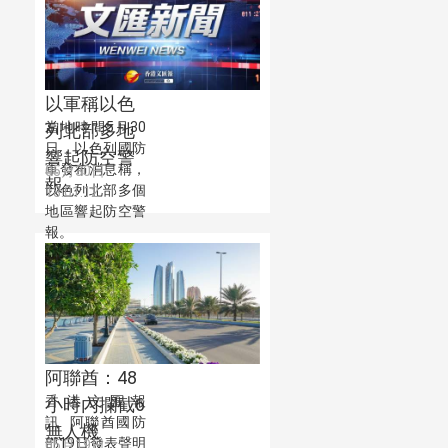
以軍稱以色
當地時間5月30
列北部多地
日，以色列國防
響起防空警
軍發布消息稱，
05月30日
報
以色列北部多個
18:01:12
地區響起防空警
報。
阿聯酋：48
香港文匯報
小時內攔截6
訊 阿聯酋國防
無人機
部19日發表聲明
05月19日