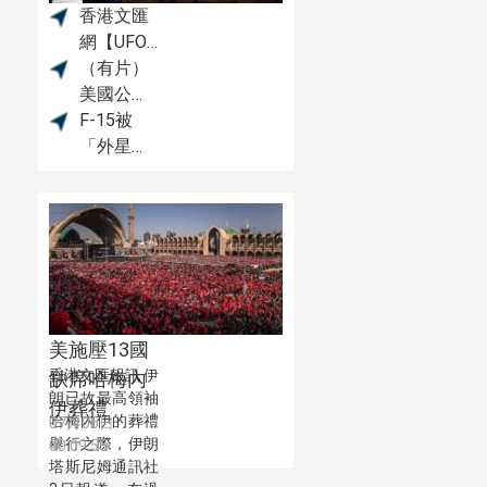
香港文匯
網【UFO
公開資料
（有片）
合集】上
美國公布
線啦！
迄今為止
F-15被
最清晰
「外星
UFO視頻
人」擊
落？美軍
飛行員稱
伊朗或掌
握先進無
人機技術
美施壓13國
香港文匯報訊 伊
缺席哈梅內
朗已故最高領袖
伊葬禮
哈梅內伊的葬禮
07月06日
舉行之際，伊朗
00:09:55
塔斯尼姆通訊社