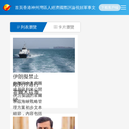
首頁
香港
神州
灣區人
經濟
國際
評論
視頻
軍事
文化
娛樂
生活
教育
體
下載客戶端
列表瀏覽
卡片瀏覽


伊朗擬禁止
伊朗議會主席團
敵對方通行
成員薩利米公開
霍爾木茲海
伊方擬議的霍爾
08月07日
峽
木茲海峽戰略管
11:01:47
理方案初步文本
細節，內容包括
禁止敵對方面通
過海峽等，違反