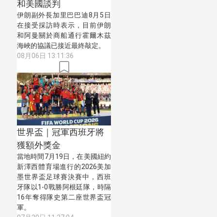
和美國談判
伊朗副外長加里巴巴迪8月5日
在接受採訪時表示，目前伊朗
和阿曼關於商船通行霍爾木茲
海峽的協議已接近最終敲定。
08月06日 13:11:36
世界盃｜冠軍西班牙將
獲額外獎金
當地時間7月19日，在美國紐約
新澤西體育場進行的2026美加
墨世界盃足球賽決賽中，西班
牙隊以1-0戰勝阿根廷隊，時隔
16年奪得隊史第二座世界盃冠
軍。