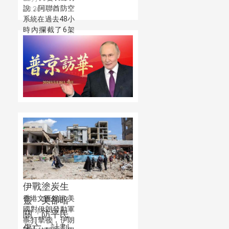
說，阿聯酋防空
23:36:19
系統在過去48小
時內攔截了6架
來襲的敵方無人
機，阿方人員和
關鍵設施未受影
響。
伊戰塗炭生
香港文匯報訊 美
靈 美卻暗
國對伊朗發動軍
關「防平民
事打擊後，伊朗
05月17日
傷亡」計劃