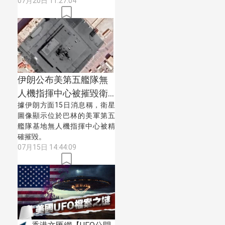
07月20日 11:27:04
伊朗公布美第五艦隊無
人機指揮中心被摧毀衛
據伊朗方面15日消息稱，衛星
星圖像
圖像顯示位於巴林的美軍第五
艦隊基地無人機指揮中心被精
確摧毀。
07月15日 14:44:09