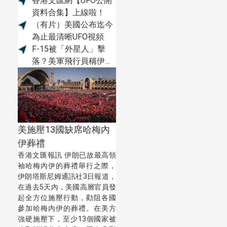
香港文匯網【UFO公開
資料合集】上線啦！
（有片）美國公布迄今
為止最清晰UFO視頻
F-15被「外星人」擊
落？美軍飛行員稱伊朗
或掌握先進無人機技術
美施壓13國缺席哈梅內
伊葬禮
香港文匯報訊 伊朗已故最高領
袖哈梅內伊的葬禮舉行之際，
伊朗塔斯尼姆通訊社3日報道，
在過去5天內，美國高層官員發
起全方位施壓行動，勸阻各國
參加哈梅內伊的葬禮。在美方
強硬施壓下，至少13個國家被