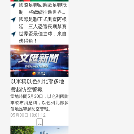
國際足聯回應歐足聯抵
制：將繼續推進世界盃
私有化磋商
國際足聯正式調查阿根
廷 三人恐遭長期禁賽
世界盃最佳進球，來自
佛得角！
以軍稱以色列北部多地
響起防空警報
當地時間5月30日，以色列國防
軍發布消息稱，以色列北部多
個地區響起防空警報。
05月30日 18:01:12