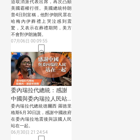
迫取消派代表出席，再次凸顯
美國霸權行徑。美國總統特朗
普4日則宣稱，他對伊朗民眾在
哈梅內伊葬禮上哭泣感到震
驚，又表示在葬禮期間，美方
不會對伊朗施襲。
07月06日 00:09:55
委內瑞拉代總統：感謝
中國與委內瑞拉人民站
委內瑞拉代總統德爾西·羅德里
在一起
格斯6月30日說，感謝中國政府
在委內瑞拉地震後與該國人民
站在一起。
06月30日 21:24:54