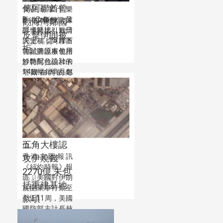
傳阿聯酋曾
食品企業卡樂
B（Calbee，又
香港文匯報訊 據
勸海灣鄰國
譯卡樂比）近日
彭博社援引知情
反擊伊朗被
決定，從5月下
人士稱，阿聯酋
05月16日
拒
旬起將原本使用
曾試圖說服包括
18:02:42
鮮艶配色設計的
沙特阿拉伯和卡
14款暢銷商品包
塔爾在內的鄰
裝改為黑白包
國，共同參與協
裝。該公司表示
調軍事行動，以
在無法預判中東
回應伊朗的空
局勢未來走向的
襲，但被這些國
情況下，將把穩
家拒絕。
定供貨放在首
五角大樓認
位。
香港文匯報訊
攻伊燒錢
《紐約時報》報
2270億 未包
道，美國對伊朗
05月13日
括重建基地
展開軍事行動至
22:28:54
款項
今近11周，美國
國防部主計長赫
斯特12日在國會