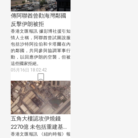
傳阿聯酋曾勸海灣鄰國
反擊伊朗被拒
香港文匯報訊 據彭博社援引知
情人士稱，阿聯酋曾試圖說服
包括沙特阿拉伯和卡塔爾在內
的鄰國，共同參與協調軍事行
動，以回應伊朗的空襲，但被
這些國家拒絕。
05月16日 18:02:42
五角大樓認攻伊燒錢
2270億 未包括重建基地
香港文匯報訊 《紐約時報》報
款項