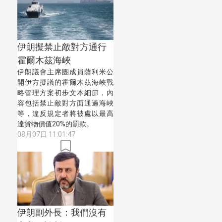
聽證會表示，伊
朗戰爭的成本增
至290億美元
（約2,270億港
伊朗擬禁止敵對方通行
元），較防長海
格塞斯約兩周前
霍爾木茲海峽
的說法暴增40億
伊朗議會主席團成員薩利米公
美元（約313億
開伊方擬議的霍爾木茲海峽戰
港元）。
略管理方案初步文本細節，內
容包括禁止敵對方面通過海峽
等，違反規定者將被處以最高
達貨物價值20%的罰款。
08月07日 11:01:47
伊朗副外長：我們沒有