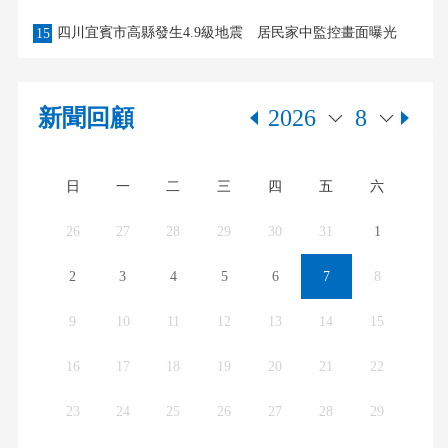
四川宜賓市高縣發生4.9級地震 居民家中監控畫面曝光
15
2026
8
新聞回顧
日
一
二
三
四
五
六
26
27
28
29
30
31
1
2
3
4
5
6
7
8
古典音樂盛宴將與APEC交相輝映 深圳韋爾
9
10
11
12
13
14
15
16
17
18
19
20
21
22
23
24
25
26
27
28
29