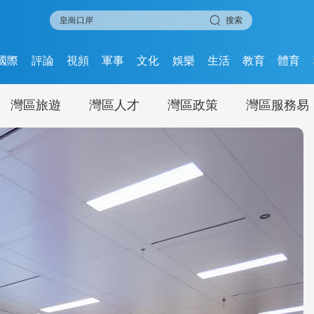
搜索
國際
評論
視頻
軍事
文化
娛樂
生活
教育
體育
灣區旅遊
灣區人才
灣區政策
灣區服務易