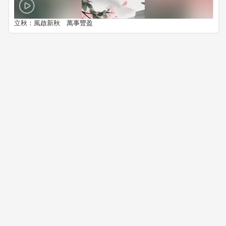
立秋：風啟新秋 萬事豐盈