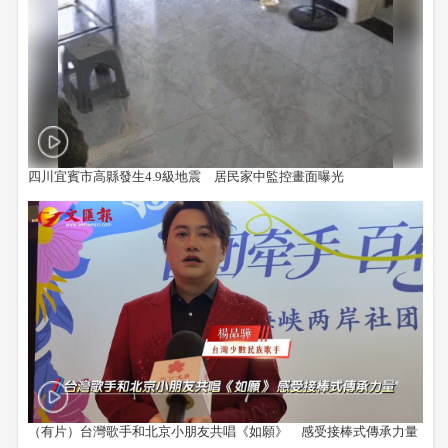
四川宜賓市高縣發生4.9級地震 居民家中監控畫面曝光
（有片）台灣歌手和北京小朋友共唱《如願》 感受接棒式傳承力量