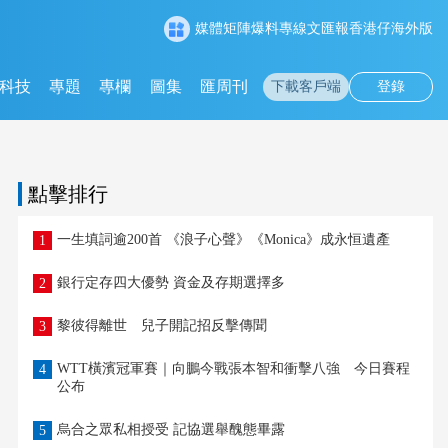
媒體矩陣
爆料專線
文匯報
香港仔
海外版
科技
專題
專欄
圖集
匯周刊
下載客戶端
登錄
點擊排行
一生填詞逾200首 《浪子心聲》《Monica》成永恒遺產
1
銀行定存四大優勢 資金及存期選擇多
2
黎彼得離世 兒子開記招反擊傳聞
3
WTT橫濱冠軍賽｜向鵬今戰張本智和衝擊八強 今日賽程
4
公布
烏合之眾私相授受 記協選舉醜態畢露
5