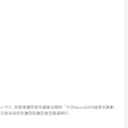
each／YO）與香港鹽田青年總會合辦的「YODancical2026協青街舞劇
演日前在深圳市鹽田區鹽田會堂圓滿舉行。