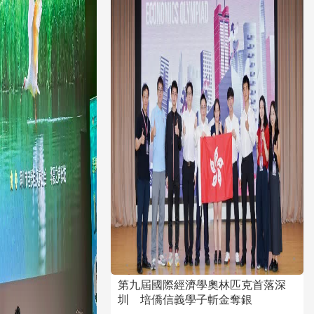
第九屆國際經濟學奧林匹克首落深
圳 培僑信義學子斬金奪銀