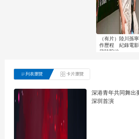
（有片）陸川孫
作歷程 紀錄電
登陸院線

列表瀏覽

卡片瀏覽
深港青年共同舞出夢想「
深圳首演