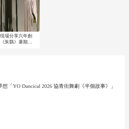
寧現場分享六年創
影《朱䴉》暑期檔
YO Dancical 2026 協青街舞劇《半個故事》」