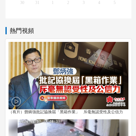
30
31
1
2
3
4
5
熱門視頻
（有片）鄧炳強批記協換屆「黑箱作業」 斥毫無認受性及公信力