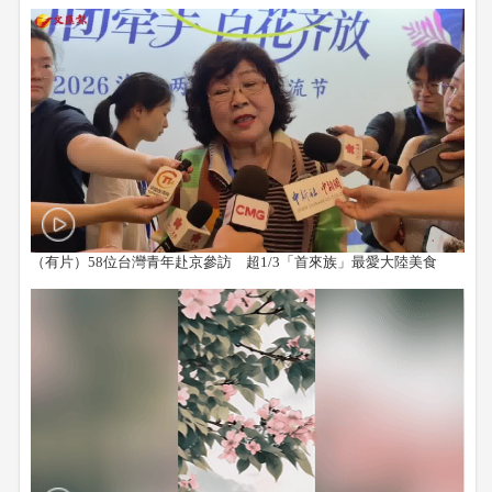
（有片）58位台灣青年赴京參訪 超1/3「首來族」最愛大陸美食