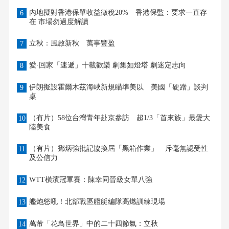
內地擬對香港保單收益徵稅20% 香港保監：要求一直存
6
在 市場勿過度解讀
立秋：風啟新秋 萬事豐盈
7
愛·回家「速遞」十載歡樂 劇集如燈塔 劇迷定志向
8
伊朗擬設霍爾木茲海峽新規瞄準美以 美國「硬蹭」談判
9
桌
（有片）58位台灣青年赴京參訪 超1/3「首來族」最愛大
10
陸美食
（有片）鄧炳強批記協換屆「黑箱作業」 斥毫無認受性
11
及公信力
WTT橫濱冠軍賽：陳幸同晉級女單八強
12
艦炮怒吼！北部戰區艦艇編隊高燃訓練現場
13
萬芾「花鳥世界」中的二十四節氣：立秋
14