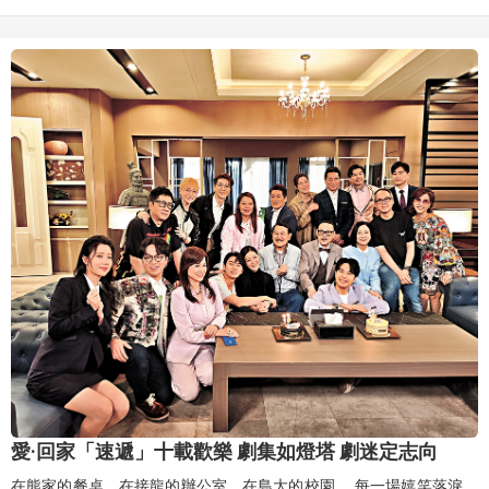
接全是荷里活專業好友，許多人甚至無償幫忙，發現自己人緣還不
錯！」
愛·回家「速遞」十載歡樂 劇集如燈塔 劇迷定志向
在熊家的餐桌、在接龍的辦公室、在島大的校園……每一場嬉笑落淚，