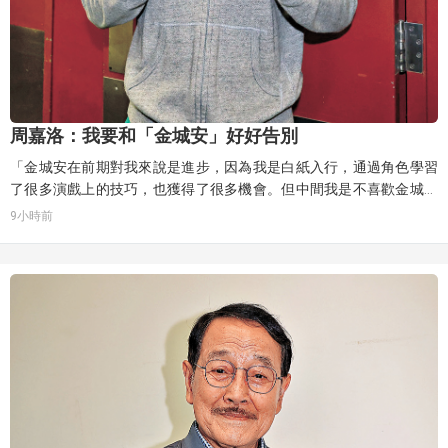
周嘉洛：我要和「金城安」好好告別
「金城安在前期對我來說是進步，因為我是白紙入行，通過角色學習
了很多演戲上的技巧，也獲得了很多機會。但中間我是不喜歡金城安
的，我感覺自己演什麼都走不出金城安的影子，我們關係產生了一些
9小時前
矛盾。最後，當我用平常心和感恩的心與他相處，感受又很不一
樣。」周嘉洛笑稱自己與金城安經歷過熱戀、爭吵、和解，當下屬於
和平告別，「這對我而言是一件好事，觀眾不會經常看到金城安，對
我新的演繹方式，也會更加適應。」