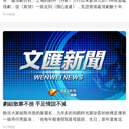
有「處境劇台柱」之稱的劉丹（丹爺）入行以來參演九部TVB長篇處
境劇，從《真情》一路走到《開心速遞》，見證香港處境劇數十年變
遷。談及殺青心緒，他感慨萬千：「一部劇可以拍九年幾，全靠一班
9小時前
觀眾一路撐住，天下無不散之筵席，希望大家一起向前看，熊家故事
不會徹底畫上句號。」
劇組散夥不捨 手足情誼不減
飾演大家姐熊尚善的滕麗名，九年多的拍戲時光最珍貴的收穫是擁有
一個乖仔周嘉洛，「他每年都會陪我過母親節、生日，新年還會逗利
是。」滕麗名希望散夥之後，周嘉洛可以忙一些、繼續有作品，「遙
9小時前