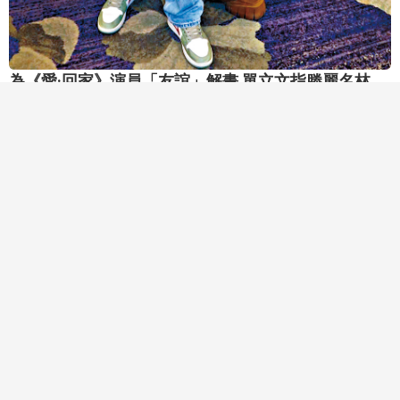
為《愛·回家》演員「友誼」解畫 單立文指滕麗名林淑
敏有脾氣
《愛·回家之開心速遞》即將大結局，但卻傳出主演滕麗名和林淑敏不
和，之後再傳出「安Bon CP」周嘉洛和林凱恩Ig沒有互相追蹤。對
此，劇中主演之一單立文表示，演員間社交平台不追蹤屬閒事，私下
8月5日 20:02:31
感情好便可以，無需在社交平台展現「友誼」，單立文與吳偉豪便即
時扮拿手機出來unfollow對方，又背對背扮不和。吳偉豪則表示在他
眼中周嘉洛與林凱恩的關係融洽，大家的感情由「島大」開始培養，
即使其間各自外出拍劇回來又聚在一起，私下大夥兒也會約食飯，所
以傳他倆不和，根本不用去查問。但滕麗名和林淑敏做訪問，阿滕擰
歪臉明顯不和？單立文稱：「擰歪臉都無事，是大家太敏感。其實大
家拍劇不代表要有深厚感情，只是工作上夥伴，後生的一輩很老友，
老一輩的『大小姐』（林淑敏）與『大家姐』（滕麗名）都有少少脾
氣，但又不覺得她們有吵架。」