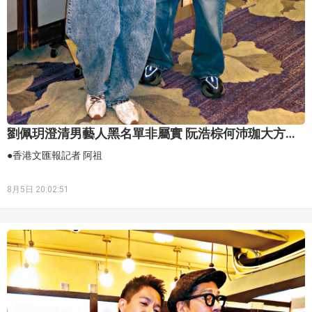
劉佩玥澄清男藝人黑名單非屬實 阮浩棕何沛珈大方談
「再續前緣」
●香港文匯報記者 阿祖
8月5日 20:02:51