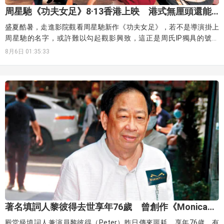
周星馳《功夫女足》8·13香港上映 港式無厘頭還能
走多遠？
盛夏酷暑，走進影院觀看周星馳新作《功夫女足》，若不是導演掛上
周星馳的名字，或許難以勾起觀影興致，這正是周氏IP獨具的號召
力。
8月6日 01:35:33
著名填詞人黎彼得去世享年76歲 曾創作《Monica》
《半斤八兩》
殿堂級填詞人兼演員黎彼得（Peter）昨日傳來噩耗，享年76歲。有