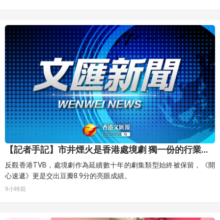
遠地祝福我這個媽咪就可以啦。」
【記者手記】市井煙火是香港處境劇 獨一份的行業答
卷
反觀香港TVB，處境劇作為延續數十年的劇集類型始終被保留，《開
心速遞》更是交出豆瓣8.9分的亮眼成績。
9小時前