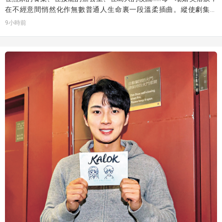
在不經意間悄然化作無數普通人生命裏一段溫柔插曲。縱使劇集收
官，但熱愛不散，那些因劇集相遇、被角色治癒、因偶像而成長的普
9小時前
通人，會帶着從劇中收穫的勇氣與溫柔，繼續奔赴屬於自己的人生。