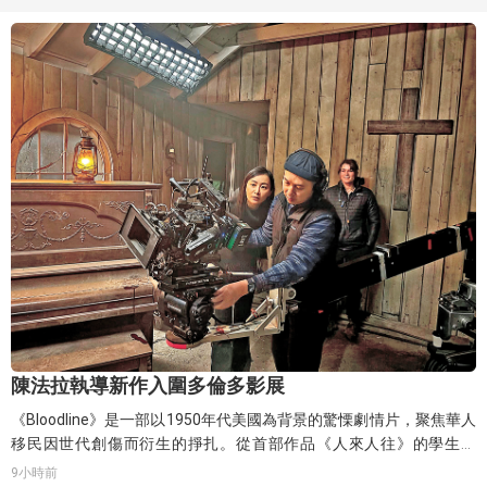
和床戲，他表示20集中吻戲約有6次；床戲則預計下個月拍攝，感謝
劇組讓兩人有多一個月時間溝通，待彼此更熟悉後再拍攝，減少尷
尬。Ivy早前受訪時亦透露，最親密的戲份會留到最後才拍，待兩人更
熟絡後「安心啲」才拍攝。
陳法拉執導新作入圍多倫多影展
《Bloodline》是一部以1950年代美國為背景的驚慄劇情片，聚焦華人
移民因世代創傷而衍生的掙扎。從首部作品《人來人往》的學生規
模，到今次專業級製作，陳法拉笑言全靠「拍爛膊頭」：「配樂、剪
9小時前