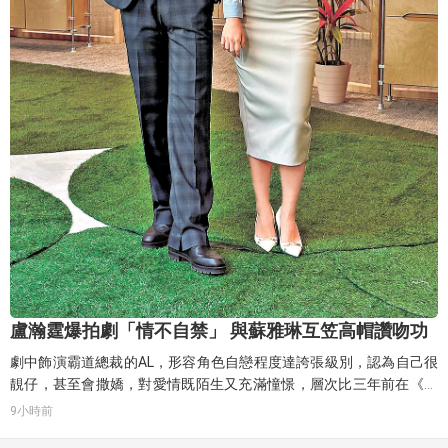
盧瀚霆爆拍劇「情不自禁」 與蘇雅琳互笠高帽讚吻功
劇中飾演霸道總裁的AL，形容角色自戀程度達誇張級別，認為自己很
靚仔，甚至會撒嬌，對愛情既陌生又充滿憧憬，層次比三年前在《社
內相親》中的霸總設定更為豐富。他透露新劇已拍攝19日，辦公室場
9小時前
景才剛進入第二天，接下來將集中拍攝辦公室群戲。問及與Ivy的吻戲