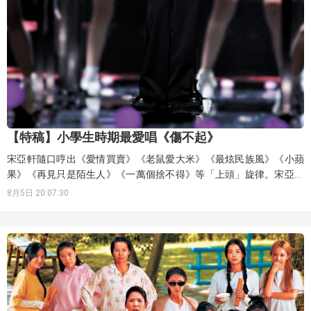
【特稿】小學生時期最愛唱《傷不起》
宋亞軒隨口哼出《愛情買賣》《老鼠愛大米》《最炫民族風》《小蘋
果》《再見只是陌生人》《一萬個捨不得》等「上頭」旋律。宋亞軒
記得，彩鈴時代最火的曲目也還有一首《傷不起》。
8月5日 20:07:30