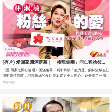
(有片) 愛回家圓滿落幕 │ 「接龍集團」同仁難捨彼此
情誼 笑中有淚告別觀眾
《愛·回家之開心速遞》圓滿落幕，劇中飾演「龍力蓮」的林淑敏在訪
問中真情流露，坦言粉絲的愛比發工資更令人開心。她分享了一個難
忘經歷，有次在餐廳遇到一名高大帥氣的服務生，對方告訴她自己從9
18小時前
歲看到19歲，由小學看到大學畢業兼職，令她感觸良多，覺得自己的
時間沒有白費，因為陪伴了許多人成長，見證了他們的童年，一路給
予娛樂，直至他們投身社會，感覺非常夢幻。