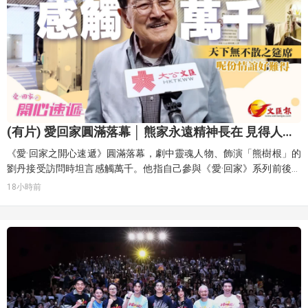
(有片) 愛回家圓滿落幕 │ 熊家永遠精神長在 見得人拜
得神 劉丹感觸：天下無不散之筵席
《愛·回家之開心速遞》圓滿落幕，劇中靈魂人物、飾演「熊樹根」的
劉丹接受訪問時坦言感觸萬千。他指自己參與《愛·回家》系列前後長
達44年多，一部劇能夠拍這麼久，必定有它的原因，最重要是有相當
18小時前
多觀眾支持，這已令他非常開心。他感慨天下無不散之筵席，但慶幸
十年來一班同事感情和諧融洽，這份情誼已非常難得。