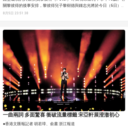
關黎彼得的後事安排，黎彼得兒子黎樹德與鍾志光將於今日（6日）下
午會見傳媒交代。
8月5日 23:51:38
一曲兩詞 多面驚喜 衝破流量標籤 宋亞軒展澄澈初心
●香港文匯報記者 胡若璋、俞晝 浙江報道