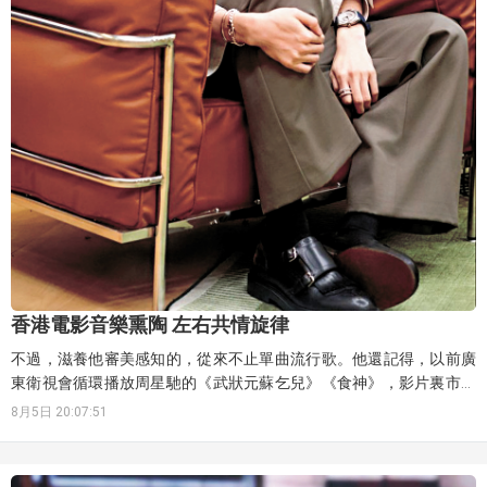
香港電影音樂熏陶 左右共情旋律
不過，滋養他審美感知的，從來不止單曲流行歌。他還記得，以前廣
東衛視會循環播放周星馳的《武狀元蘇乞兒》《食神》，影片裏市井
戲謔又柔軟的情節與配樂，不知不覺也塑造了他的聽歌偏好和世事感
8月5日 20:07:51
知。