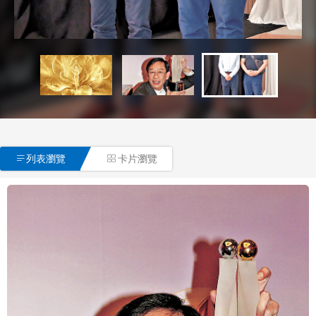
動將在北京舉辦，活動以「百花燕歸 萬象京華」為主題。

列表瀏覽
卡片瀏覽
