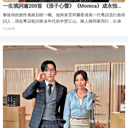
一生填詞逾200首 《浪子心聲》《Monica》成永恒遺
產
黎彼得的創作風格別樹一幟。他與黃霑同屬香港第一代粵語流行曲填
詞人，撐起粵語歌詞黃金年代的半壁江山。兩人雖同輩同行，出身卻
是天壤之別，對比黃霑是港大畢業的富商少爺，詞風磅礴雅訓；黎彼
9小時前
得9歲喪父，僅有小學學歷，從木屋區、報紙攤和的士司機的經歷中打
拚，將市井氣息與人生哲理熔鑄入詞。他靠自學投稿獲賞識，再獲溫
拿陳友及許冠傑提攜，終成一代詞匠。出身草根的他既能寫出《浪子
心聲》的曠達，也能寫出《梨渦淺笑》的細膩婉約。他與許冠傑堪稱
最佳搭檔，共同創作出《財神到》《半斤八両》《打雀英雄傳》《有
酒今朝醉》《學生哥》《世事如棋》等無數經典，其中《財神到》更
成為粵語賀年歌的不朽代表，寓教化於諧趣。黃霑曾給予黎彼得極高
評價：「我可以寫出其他幾位填詞人的詞，唯獨黎彼得的寫不出
來」，因為黎彼得的詞「太有香港味道」，是真正懂香港草根文化的
人。