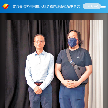
首頁
香港
神州
灣區人
經濟
國際
評論
視頻
軍事
文化
娛樂
生活
教育
體
下載客戶端
第38屆大眾電影百花獎系列活動今天啟幕
黎彼得離世 兒子開記招反擊傳聞
黎彼得離世 兒子開記招反擊傳聞 鍾志光代故
友澄清沒經濟問題
今天（8月7日）起到10日，第38屆大眾電影百花獎系列活