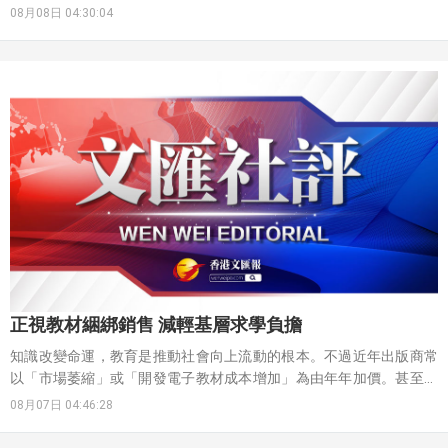
產業鏈互聯互通、技術開放共享乃不可逆轉的大趨勢。中國電動汽
08月08日 04:30:04
車、鋰電池、集成電路與工業機器人等高技術產品出口捷報頻傳，展
現出「中國製造」向「中國智造」高質量發展的堅實步伐。中國憑藉
完整的產業體系、超大規模市場以及強大的自主創新能力，推動科技
創新與產業創新深度融合，奠定了中國在全球創新格局中的領先地
位。
正視教材綑綁銷售 減輕基層求學負擔
知識改變命運，教育是推動社會向上流動的根本。不過近年出版商常
以「市場萎縮」或「開發電子教材成本增加」為由年年加價。甚至有
部分書籍以微調內容為名頻繁改版，藉此打壓二手書市場，濫收書簿
08月07日 04:46:28
費用。對月入萬餘元的基層家庭而言，光是開學買書便要吃掉大半的
月收入，是一項頗為沉重的負擔。