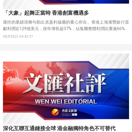
「大象」起舞正當時 香港創富機遇多
滙控的業績清晰勾勒出其盈利版圖的重心所在。香港上海滙豐銀行貢
獻利潤近129億美元，按年增長超37%，佔集團整體利潤比重逾66%。
連同內地業務成功扭虧為盈、錄得稅前盈利近18.4億美元，整個大中
08月05日 04:42:31
華地區對集團稅前盈利的貢獻高達75%。這一數據極具說服力，香港
作為國際金融中心的活力非但沒有減退，反而在持續增強。
深化互聯互通鏈接全球 港金融獨特角色不可替代