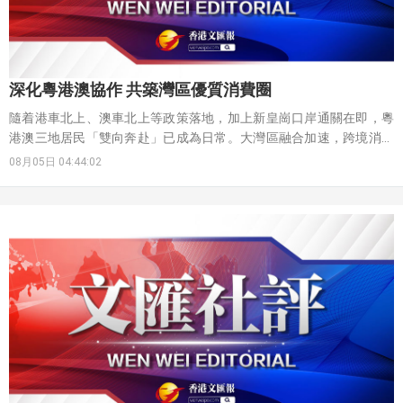
深化粵港澳協作 共築灣區優質消費圈
隨着港車北上、澳車北上等政策落地，加上新皇崗口岸通關在即，粵
港澳三地居民「雙向奔赴」已成為日常。大灣區融合加速，跨境消費
頻密，消費權益保障更受關注。消委會數據顯示，2025年香港消費者
08月05日 04:44:02
針對內地商戶的網購投訴就達582宗，按年上升42%；而內地消費者
針對香港商戶的非網購投訴也增至2,049宗。粵港澳三地分屬不同法
域，消費規則存在差異，過去消費者遭遇跨境糾紛，往往面臨投訴無
門、維權成本高的難題。