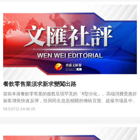
餐飲零售業須求新求變闖出路
當前本港餐飲零售業的復甦呈現罕見的「K型分化」。高端消費受惠於
旅客增長快速反彈，但與民生息息相關的傳統百貨、超級市場及中式
酒樓卻陷入收縮。立法會一份報告指出，本港餐飲業的整體表現仍未
08月07日 04:46:05
恢復至疫情前水平，2026年首季食肆總收益較2018年同期低7.2%，
當中，中式餐館的收益在同期大幅下跌27.9%。此外，在2018年至
2025年間，中式餐館數目下跌9%，其中粵式酒樓菜館的跌幅最為顯
著。法式及意式餐館、酒吧及酒廊，以及涼茶舖的數目，亦錄得雙位