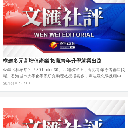
數的跌幅。
構建多元高增值產業 拓寬青年升學就業出路
今年《福布斯》「30 Under 30」亞洲榜單上，香港青年學者群星閃
耀。香港城市大學化學系研究助理教授楊嘉睿，專注電化學反應中的
催化效能提升，研究成果發表於《自然》等頂刊，累計引用逾6,000
08月06日 04:28:21
次，其於清華大學化學系修畢博士學位後選擇來港發展的理由極具代
表性——看中香港連接內地龐大製造業基礎與國際市場的獨特優勢，以
及相對完善的科研資助體系，能加速科研成果轉化。此外，香港還有
兩名青年學者榜上有名，其中一人於去年取得新加坡國立大學電機與
電腦工程博士學位後來港發展，其論文迄今為止已被引用超過5,000
次，包括一篇在2020年關於利用人工智能診斷新冠肺炎的論文，該文
單篇獲超過1,000次引用。