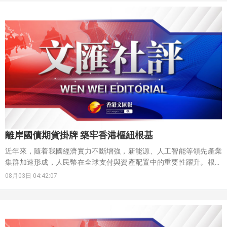
議題是什麼、市民最需要滿足的是什麼。不少市民在諮詢會中表達對
北部都會區的期望。值得注意的是，除了創科產業外，市民還希望特
區政府用好北部都會區建設的契機，規劃出「超級長者社區」，既令
老有所養，又可讓長者騰出單位予基層家庭；也有市民關注北都區的
交通、醫療、商業零售等設施能否在住宅入伙時同步啟用；也有市民
提出特區政府要為北都區未來5年建成的房屋單位設關鍵績效指標
（KPI），反映社會大眾對特區政府紓緩住房問題的急切盼望。這些提
議都是出於最基本的民生關切而提出，是市民對社會老大難問題有切
身體會後，對未來北都區發展可化解當下困局的期盼，希望特區政府
均衡兼顧北都區內各種元素，更切實地締造北都區「宜業宜居」的格
局。
離岸國債期貨掛牌 築牢香港樞紐根基
近年來，隨着我國經濟實力不斷增強，新能源、人工智能等領先產業
集群加速形成，人民幣在全球支付與資產配置中的重要性躍升。根據
SWIFT數據，截至2026年7月，人民幣已成為全球第五大常用支付貨
08月03日 04:42:07
幣。中國債券市場規模亦攀升至近200萬億元人民幣，位居世界第
二。然而，隨着境外機構持有內地債券規模突破3.2萬億元，離岸市場
長期缺乏場內標準化利率對沖工具的短板日益凸顯。過往外資面對利
率波動，往往只能「裸持」風險或直接拋售現貨，引發跨境資金劇烈