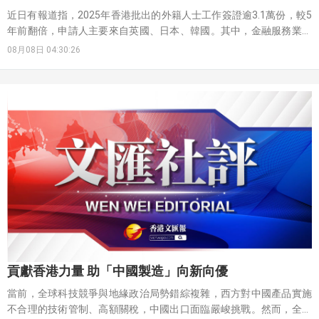
近日有報道指，2025年香港批出的外籍人士工作簽證逾3.1萬份，較5
年前翻倍，申請人主要來自英國、日本、韓國。其中，金融服務業的
外籍簽證數量按年增長17%，創2022年以來新高。有回流的外籍專才
08月08日 04:30:26
坦言，香港的低稅率與相對可控的生活開支，使實際財務狀況「幾乎
更好」，身邊有越來越多外籍人士正效仿其做法；有外資獵頭公司高
管透露，近期不少身處英國倫敦、迪拜及澳大利亞悉尼的資深銀行
家，正積極面試駐港投資銀行管理層的職位。有外籍專才表示，受中
東局勢影響，迪拜等地吸引力下滑，相信香港將是全球專業人士未來
首選的發展城市。
貢獻香港力量 助「中國製造」向新向優
當前，全球科技競爭與地緣政治局勢錯綜複雜，西方對中國產品實施
不合理的技術管制、高額關稅，中國出口面臨嚴峻挑戰。然而，全球