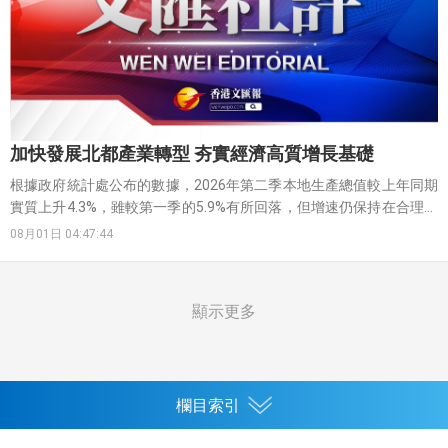
加快發展北都產業轉型 夯實經濟高質增長基礎
根據政府統計處公布的數據，2026年第二季本地生產總值較上年同期
實質上升4.3%，雖較第一季的5.9%有所回落，但增速仍保持在合理區
間。這份成績的取得，離不開出口與內需的協同發力。貨品出口表現
08月01日 04:47:44
尤為亮眼，第二季出口總額實質增幅達28.8%，較第一季的23.8%進一
步加快。這一強勁增長得益於全球對人工智能相關產品需求的旺盛，
香港得以充分發揮國際貿易樞紐的地位。與此同時，進口增幅也維持
顯示更多
在高位，達29.3%，反映出香港經濟內部需求的穩健性。
欄目索引