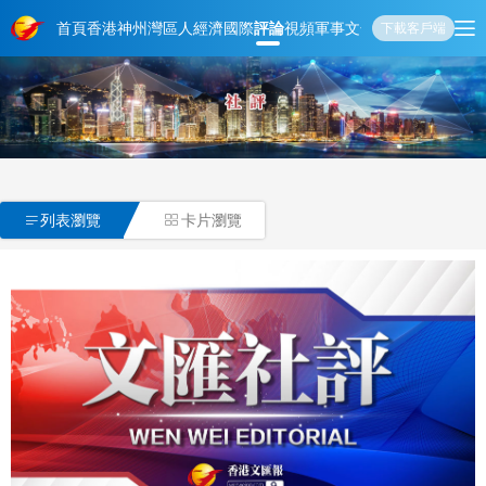
首頁
香港
神州
灣區人
經濟
國際
評論
視頻
軍事
文化
娛樂
生活
教育
體
下載客戶端

列表瀏覽
卡片瀏覽
