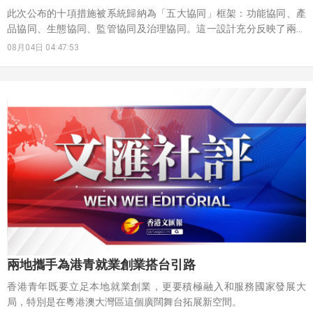
此次公布的十項措施被系統歸納為「五大協同」框架：功能協同、產
品協同、生態協同、監管協同及治理協同。這一設計充分反映了兩地
監管機構的戰略遠見，不是簡單地推出零散措施，而是通過有機聯
08月04日 04:47:53
動，形成完整的市場生態。
兩地攜手為港青就業創業搭台引路
香港青年既要立足本地就業創業，更要積極融入和服務國家發展大
局，特別是在粵港澳大灣區這個廣闊舞台拓展新空間。