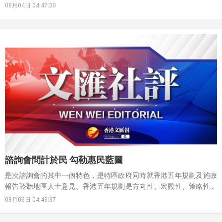
08月04日 04:47:30
諮詢會問計於民 勾勒惠民藍圖
是次諮詢會的其中一個特色，是特區政府同時就香港五年規劃及施政
報告聆聽地區人士意見。香港五年規劃是方向性、宏觀性、策略性指
導文件，而施政報告則是香港五年規劃的年度報告，彼此一脈相承。
08月03日 04:43:37
自6月香港首個五年規劃諮詢期開展以來，社會各界紛紛提交意見。在
昨日的地區諮詢會中，參與者的意見豐富多元，反映出市民最關注的