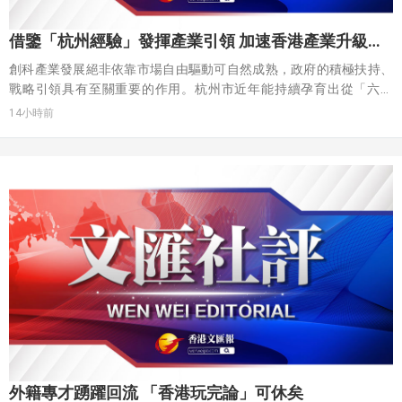
借鑒「杭州經驗」發揮產業引領 加速香港產業升級轉
型
創科產業發展絕非依靠市場自由驅動可自然成熟，政府的積極扶持、
戰略引領具有至關重要的作用。杭州市近年能持續孕育出從「六小
龍」到「新八駿」等一批高增長性硬科技「獨角獸」，其核心秘訣在
14小時前
於打造了「陽光雨露」式的創新生態，而政府引導基金是培育創科企
業最重要的「養分源泉」。
外籍專才踴躍回流 「香港玩完論」可休矣