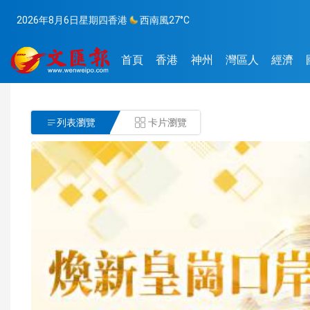
2026年8月6日
星期四
香港
西南風
27°C
首頁
香港
神州
灣區人
經濟
列表瀏覽
卡片瀏覽

