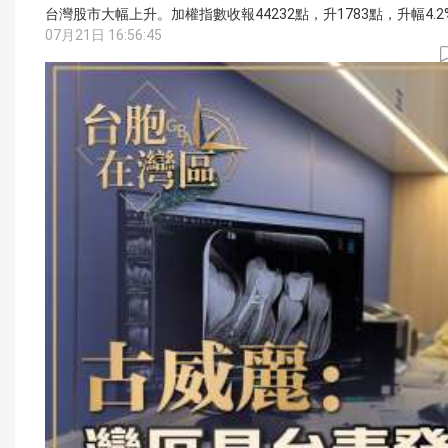
台灣股市大幅上升。加權指數收報44232點，升1783點，升幅4.2
07月21日 16:56:45