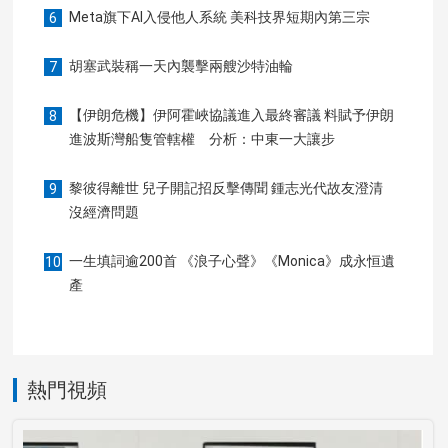
Meta旗下AI入侵他人系統 美科技界短期內第三宗
6
胡塞武裝稱一天內襲擊兩艘沙特油輪
7
【伊朗危機】伊阿霍峽協議進入最終審議 料賦予伊朗
8
進波斯灣船隻管轄權 分析：中東一大讓步
黎彼得離世 兒子開記招反擊傳聞 鍾志光代故友澄清
9
沒經濟問題
一生填詞逾200首 《浪子心聲》《Monica》成永恒遺
10
產
熱門視頻