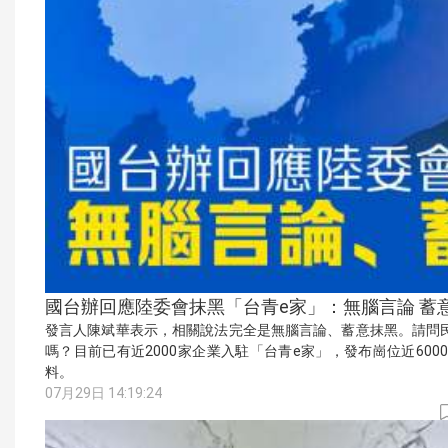
國台辦回應陸委會抹黑「台青e家」：無腦言論 蓄
發言人陳斌華表示，相關說法完全是無腦言論、蓄意抹黑。請問
嗎？目前已有近2000家企業入駐「台青e家」，發布崗位近60
料。
07月29日 14:19:24