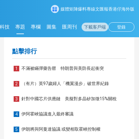
媒體矩陣
爆料專線
文匯報
香港仔
海外版
科技
專題
專欄
圖集
匯周刊
下載客戶端
登錄
點擊排行
不滿被瞞彈藥告罄 特朗普與美防長起衝突
1
（有片）英97歲婦人「機翼漫步」破世界紀錄
2
針對中國芯片供應鏈 美擬對多晶矽加徵15%關稅
3
伊阿霍峽協議進入最終審議
4
伊朗將與阿曼達協議 或變相取霍峽控制權
5