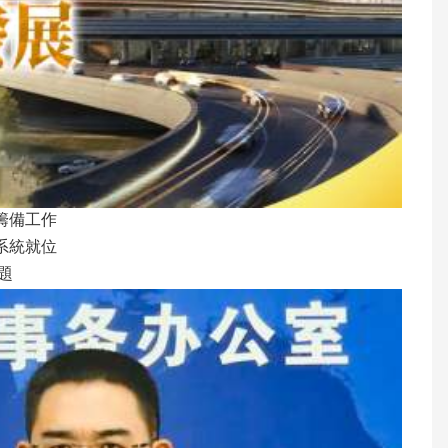
籌備工作
系統就位
題