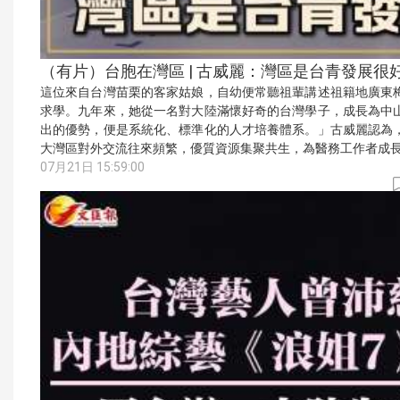
（有片）台胞在灣區 | 古威麗：灣區是台青發展很
這位來自台灣苗栗的客家姑娘，自幼便常聽祖輩講述祖籍地廣東
求學。九年來，她從一名對大陸滿懷好奇的台灣學子，成長為中
出的優勢，便是系統化、標準化的人才培養體系。」古威麗認為
大灣區對外交流往來頻繁，優質資源集聚共生，為醫務工作者成
07月21日 15:59:00