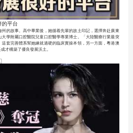
好的平台
梅州的故事。高中畢業後，她循着先輩的故土印記，選擇奔赴廣東
山大學附屬口腔醫院兒童口腔醫學專業博士。「大陸醫療行業最突
，這套完善體系幫她練就過硬的臨床實操本領，另一方面，粵港澳
長成才構築了優良發展沃土。