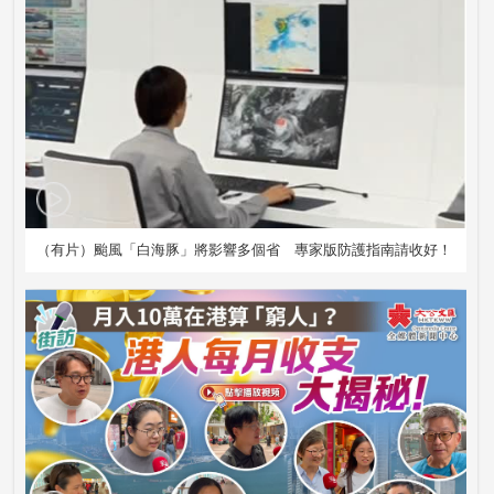
（有片）颱風「白海豚」將影響多個省 專家版防護指南請收好！