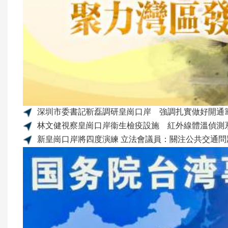
深圳市委書記靳磊調研皇崗口岸 強調扎實做好開通
林文健視察皇崗口岸衞生檢疫設施 紅外線體溫偵測
新皇崗口岸將四度演練 立法會議員：關注公共交通問