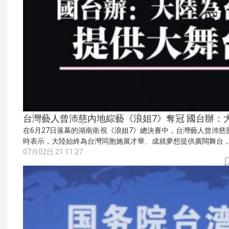
台灣藝人曾沛慈內地綜藝《浪姐7》奪冠 國台辦：
在6月27日落幕的湖南衛視《浪姐7》總決賽中，台灣藝人曾沛
時表示，大陸始終為台灣同胞施展才華、成就夢想提供廣闊舞台
07月02日 21:11:27