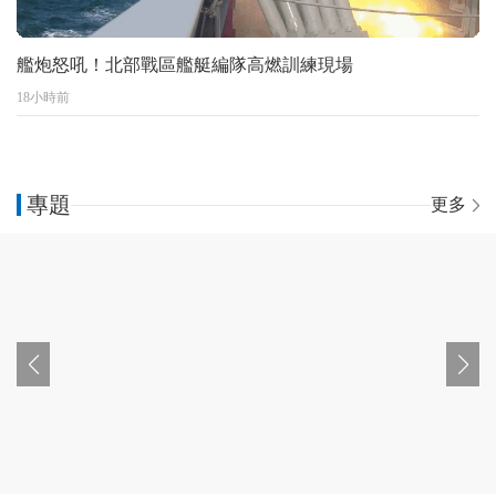
艦炮怒吼！北部戰區艦艇編隊高燃訓練現場
18小時前
專題
更多