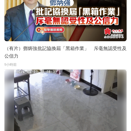
（有片）鄧炳強批記協換屆「黑箱作業」 斥毫無認受性及
公信力
9小時前