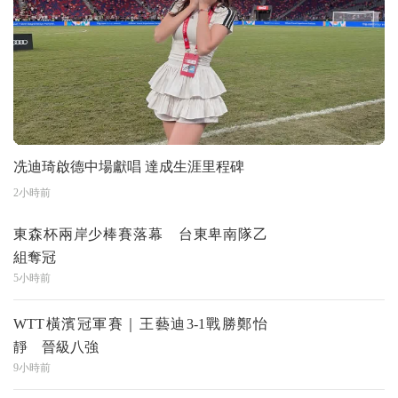
冼迪琦啟德中場獻唱 達成生涯里程碑
2小時前
東森杯兩岸少棒賽落幕 台東卑南隊乙
組奪冠
5小時前
WTT橫濱冠軍賽｜王藝迪3-1戰勝鄭怡
靜 晉級八強
9小時前