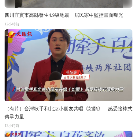
四川宜賓市高縣發生4.9級地震 居民家中監控畫面曝光
12小時前
（有片）台灣歌手和北京小朋友共唱《如願》 感受接棒式
傳承力量
12小時前