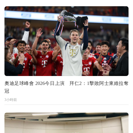
奧迪足球峰會 2026今日上演 拜仁2：1擊敗阿士東維拉奪
冠
3小時前