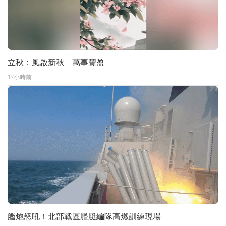
立秋：風啟新秋 萬事豐盈
17小時前
艦炮怒吼！北部戰區艦艇編隊高燃訓練現場