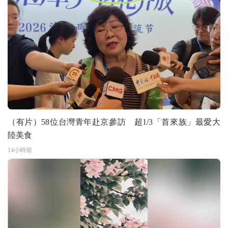
（有片）58位台灣青年赴京參訪 超1/3「首來族」最愛大
陸美食
14小時前