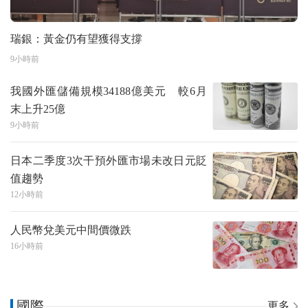
瑞銀：黃金仍有望獲得支撐
9小時前
我國外匯儲備規模34188億美元 較6月
末上升25億
9小時前
日本二季度3次干預外匯市場未改日元貶
值趨勢
12小時前
人民幣兌美元中間價微跌
16小時前
國際
更多