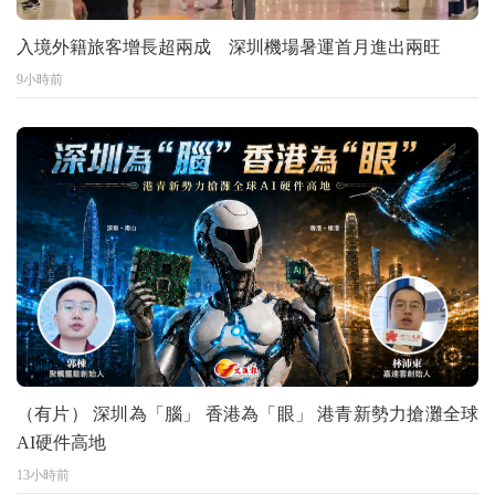
入境外籍旅客增長超兩成 深圳機場暑運首月進出兩旺
9小時前
（有片） 深圳為「腦」 香港為「眼」 港青新勢力搶灘全球
AI硬件高地
13小時前