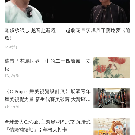
鳳釵承師志 越音赴新程——越劇花旦李旭丹守藝逐夢《追
魚》
2小時前
萬芾「花鳥世界」中的二十四節氣：立
秋
12小時前
《C Project 舞美視覺設計展》展演青年
舞美視覺力量 新生代審美破繭 大灣區舞
21小時前
台築夢
全球最大Crybaby主題展登陸北京 沉浸式
「情緒補給站」引年輕人打卡