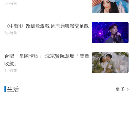
3小時前
《中聲4》改編歌激戰 周志康獲讚交足戲
3小時前
合唱「星際情歌」 沈宗賢阮慧珊「聲量
收斂」
4小時前
生活
更多