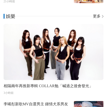
21小時前
娛樂
更多
相隔兩年再推新專輯 COLLAR勉「喊過之後會發光」
3小時前
李晞彤新歌MV自選男主 鍾情犬系男友