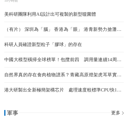
10小時前
美科研團隊利用AI設計出可複製的新型噬菌體
（有片） 深圳為「腦」 香港為「眼」 港青新勢力搶灘全
球AI硬件高地
科研人員確證新型粒子「膠球」的存在
中國大模型橫掃全球榜單！包攬前四 調用量連續14周超
美
自然界真的存在食肉植物譜系？青藏高原燈架虎耳草實證
達爾文預測
港大研製出全新極簡架構芯片 處理速度較標準CPU快1億
倍
軍事
更多