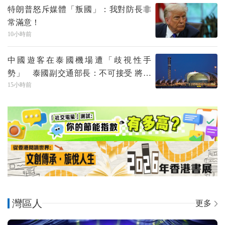
特朗普怒斥媒體「叛國」：我對防長非
常滿意！
10小時前
中國遊客在泰國機場遭「歧視性手
勢」 泰國副交通部長：不可接受 將追
15小時前
責到底！
灣區人
更多