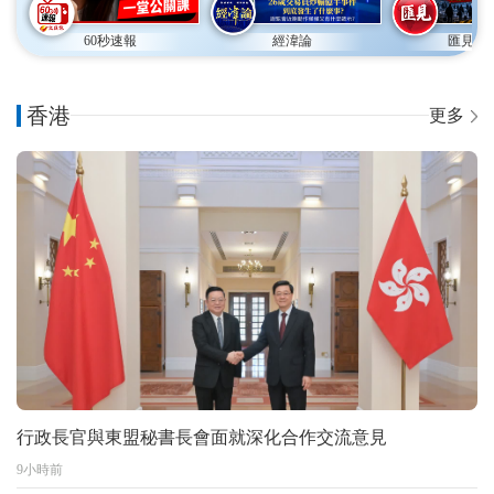
60秒速報
經湋論
匯見論
香港
更多
行政長官與東盟秘書長會面就深化合作交流意見
9小時前