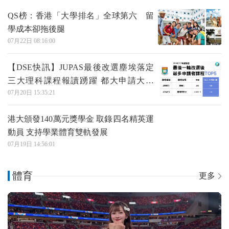
QS榜：香港「大學排名」全球第六 留
學成本卻拖後腿
07月22日 08:16:00
【DSE快訊】JUPAS最後改選塵埃落定
三大理科課程報讀踴躍 都大申請大增
07月20日 15:35:21
31%
港大頒發140萬元獎學金 取錄四名精英運
動員 支持學業體育雙軌發展
07月19日 14:56:01
體育
更多