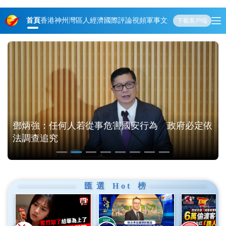
首頁
香港
神州
灣區人
經濟
國際
評論
視頻
軍事
文化
娛樂
生活
教育
體
下載客戶端
依
香港首個AI餐飲智能體機場啟用！「AI店小二」集
六大角色於一身
匯選
Hot
榜