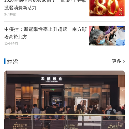
2026暑期檔票房破80億！「電影+」持續
激發消費新活力
9小時前
中疾控：新冠陽性率上升趨緩 南方顯
著高於北方
15小時前
經濟
更多