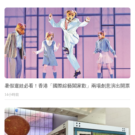
暑假遛娃必看！香港「國際綜藝闔家歡」兩場創意演出開票
14小時前