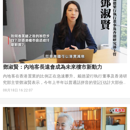
鄧淑賢：內地客長遠會成為未來樓市新動力
內地客在香港置業的比例正在急速攀升。戴德梁行執行董事及香港研
究部主管鄧淑賢表示，今年上半年以普通話拼音的登記(估計大部份來
自內地)，按年增長了70%，是近年的一個新高。
08月18日 16:22:07