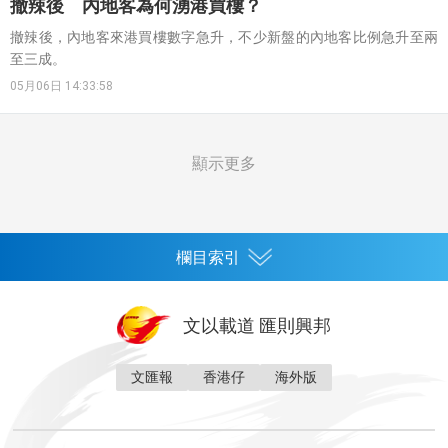
撤辣後 內地客為何湧港買樓？
撤辣後，內地客來港買樓數字急升，不少新盤的內地客比例急升至兩
至三成。
05月06日 14:33:58
顯示更多
欄目索引
首頁
文以載道 匯則興邦
香港
神州
灣區生活
灣區企業
灣區文化
灣區旅遊
文匯報
香港仔
海外版
灣區人
灣區人才
灣區政策
灣區服務易
經濟
財經
地產
投資
財評
數字經濟
經湋論
國際