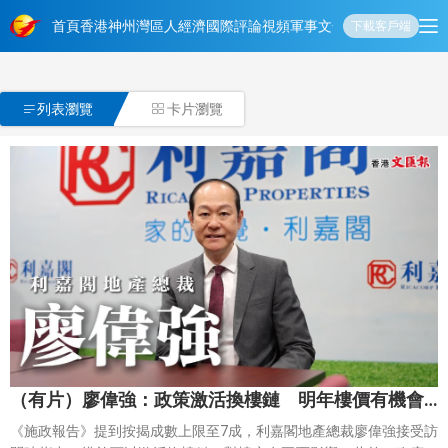
首頁
香港
神州
灣區人
經濟
國際
評論
視頻
軍事
文化
娛樂
生活
教育
體
下載客戶端

列表瀏覽
卡片瀏覽

（有片）廖偉強：政策激活換樓鏈 明年樓價有機會
上升5%
《施政報告》提到按揭成數上限至7成，利嘉閣地產總裁廖偉強接受訪