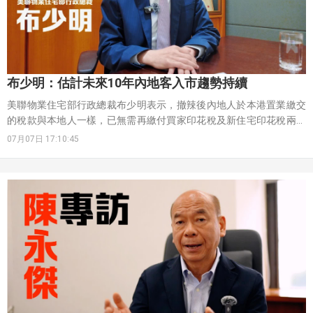
布少明：估計未來10年內地客入市趨勢持續
美聯物業住宅部行政總裁布少明表示，撤辣後內地人於本港置業繳交
的稅款與本地人一樣，已無需再繳付買家印花稅及新住宅印花稅兩項
辣稅，置業成本大幅降低，帶動內地買家註冊量及金額佔比均顯著上
07月07日 17:10:45
升。