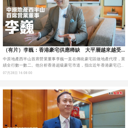
（有片）李巍：香港豪宅供應稀缺 大平層越來越受
歡迎
中原地產西半山首席營業董事李巍一直在傳統豪宅區做地產代理，業
績全行數一數二。他分析香港超級豪宅市道，指出近年香港豪宅已不
再只是單指那些洋房別墅，不少3000呎的大平層也成為富豪的目標，
07月28日 16:08:00
皆因相對於洋房來說更容易管理及維修。