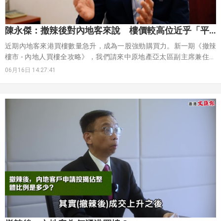
陳永傑：撤辣後對內地客來說 樓價較高位近乎「平
一半」
近期內地客來港買樓數量急升，成為一股強勁購買力。新一期《撤辣
樓市 - 內地人買樓全攻略》，我們請來中原地產亞太區副主席兼住宅
部總裁陳永傑，對這一現象進行分析。
06月16日 14:27:41