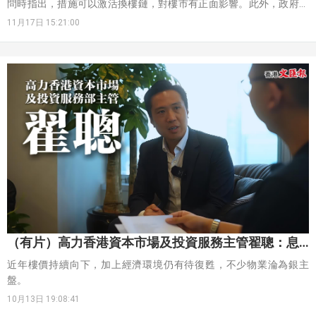
問時指出，措施可以激活換樓鏈，對樓市有正面影響。此外，政府亦
調整「新資本投資者入境計劃」，容許投資移民買5000萬元或以上的
11月17日 15:21:00
住宅物業，投資於房地產獲計算入投資總額上限為1000萬元。預料上
述兩項措施，將刺激樓市交投更為活躍。
（有片）高力香港資本市場及投資服務主管翟聰：息
口回落 銀主盤百分比明年亦預料會回
近年樓價持續向下，加上經濟環境仍有待復甦，不少物業淪為銀主
盤。
10月13日 19:08:41