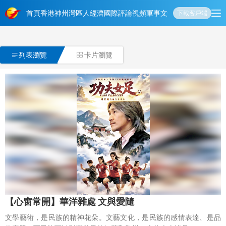
首頁
香港
神州
灣區人
經濟
國際
評論
視頻
軍事
文化
娛樂
生活
教育
體
下載客戶端

列表瀏覽
卡片瀏覽

【心窗常開】華洋雜處 文與愛隨
文學藝術，是民族的精神花朵。文藝文化，是民族的感情表達、是品