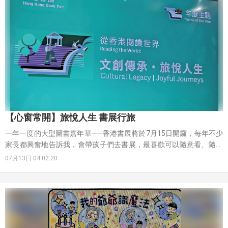
【心窗常開】旅悅人生 書展行旅
一年一度的大型圖書嘉年華——香港書展將於7月15日開鑼，每年不少
家長都興奮地告訴我，會帶孩子們去書展，最喜歡可以隨意看、隨意
選，我舉手贊成他們的行動。我說：「能把去書展的活動當作一次重
07月13日 04:02:20
要的家庭節目，這就是建立書香之家的好行動，如果香港的家庭都這
樣做，就給香港成為一個書香之城邁進大步了。」