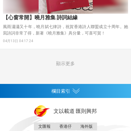
【心窗常開】曉月雅集 詩詞結緣
風雨瀟瀟又十年，曉月賦七律詩，祝賀香港詩人聯盟成立十周年。她
寫詩詞非常了得，新著《曉月雅集》具分量，可喜可賀！
04月13日 04:17:24
顯示更多
欄目索引
首頁
文以載道 匯則興邦
香港
神州
灣區生活
灣區企業
灣區文化
灣區旅遊
文匯報
香港仔
海外版
灣區人