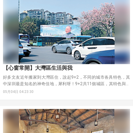
【心窗常開】大灣區生活與我
好多文友近年搬家到大灣區住，說起9+2，不同的城市各具特色，其
中深圳最是知名的神奇佳地，犀利呀！9+2共11個城區，其特色與多
元的文化生活，非常具吸引力哩。
05月04日 04:23:30