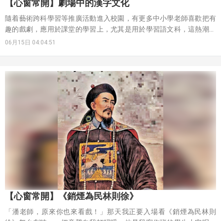
【心窗常開】劇場中的漢字文化
隨着藝術跨科學習等推廣活動進入校園，有更多中小學老師喜歡把有
趣的戲劇，應用於課堂的學習上，尤其是用於學習語文科，這熱潮有
賴梁承謙博士牽頭帶動啊！
06月15日 04:04:51
【心窗常開】《銷煙為民林則徐》
「潘老師，原來你也來看戲！」那天我正要入場看《銷煙為民林則