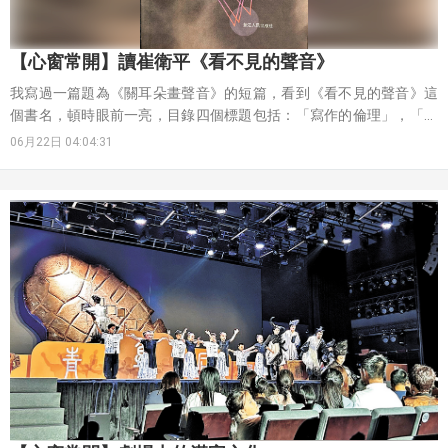
【心窗常開】讀崔衛平《看不見的聲音》
我寫過一篇題為《關耳朵畫聲音》的短篇，看到《看不見的聲音》這
個書名，頓時眼前一亮，目錄四個標題包括：「寫作的倫理」，「遠
方和阿里巴巴山洞」，「我這一性別的寫作」，「為什麼是偽問
06月22日 04:04:31
題」，我感到非常吸引。