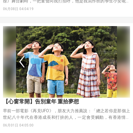
徐》舞台劇時，一把童聲向我打招呼，他是我寫作班的學生小安呢！
我讚他說：「你活學活用，閱讀了歷史人物又來看戲，好棒啊！」此
06月08日 04:04:19
大型歷史舞台劇，真是予人一堂動人心魄的家國課啊﹗
【心窗常開】告別童年 重拾夢想
早前一部電影《再見UFO》，朋友大力推薦說：「總之若你是那個上
世紀八十年代在香港成長和打拚的人，一定會受觸動，有香港情懷
Feel。」
06月01日 04:05:00