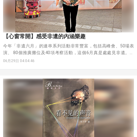
【心窗常開】感受非遺的內涵樂趣
今年「非遺六月」的連串系列活動非常豐富，包括高峰會、50場表
演、 80個推廣攤位及40項考察活動，這個6月真是處處見非遺。其
中，我參加了於香港故宮文化博物館舉行的具學術性及啟發性的非遺
06月29日 04:04:46
高峰會，大會以「同源與共流——非遺的跨境共生與在地創新」為題，
邀請聯合國教科文組織的專家、粵港澳大灣區非遺研究學者、非遺傳
承人等演講分享、報告及對話，以學術角度及實踐案例探討非遺的同
源共流共生，以及傳承和創新發展。