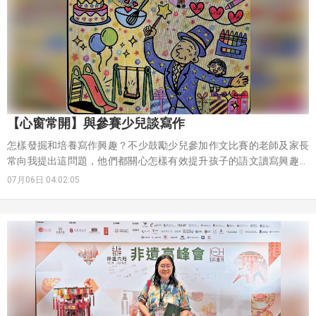
【心窗常開】與參賽少兒談寫作
怎樣發掘和培養寫作興趣？不少鼓勵少兒參加作文比賽的老師及家長
常向我提出這問題，他們都關心怎樣有效提升孩子的語文讀寫興趣，
以及發掘孩子的創作潛能。
07月06日 04:02:05