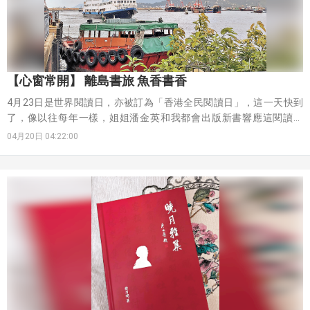
【心窗常開】 離島書旅 魚香書香
4月23日是世界閱讀日，亦被訂為「香港全民閱讀日」，這一天快到
了，像以往每年一樣，姐姐潘金英和我都會出版新書響應這閱讀盛
會，然後亦受邀到不同學校分享我們閱讀的愉悅和經驗。
04月20日 04:22:00