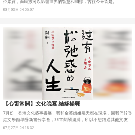
位素質，而民族可以影響世界的智慧和胸襟，古往今來皆是。
08月03日 04:05:07
【心窗常開】文化晚宴 結緣楊翱
7月份，香港文化盛事書展，我和金英姐姐幾天都在現場，因我們於香
港文學館舉辦新書分享會，非常熱鬧圓滿，所以不想錯過其他文友的
精彩活動。
07月27日 04:18:32