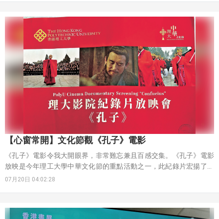
【心窗常開】文化節觀《孔子》電影
《孔子》電影令我大開眼界，非常難忘兼且百感交集。《孔子》電影
放映是今年理工大學中華文化節的重點活動之一，此紀錄片宏揚了儒
學要旨，內容翔實又全面，講述了孔子一生的傳奇及各種人生跌宕經
07月20日 04:02:28
歷，濃縮了精華而能滿載溫度力度敘事，既精彩又活潑，觀眾看完也
不想離場，想向導演提問交流。