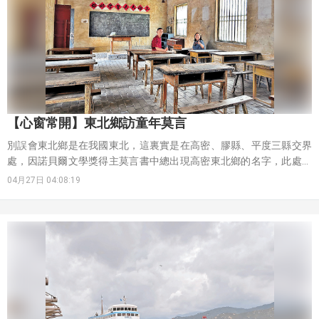
【心窗常開】東北鄉訪童年莫言
別誤會東北鄉是在我國東北，這裏實是在高密、膠縣、平度三縣交界
處，因諾貝爾文學獎得主莫言書中總出現高密東北鄉的名字，此處已
成了文學之鄉了。
04月27日 04:08:19