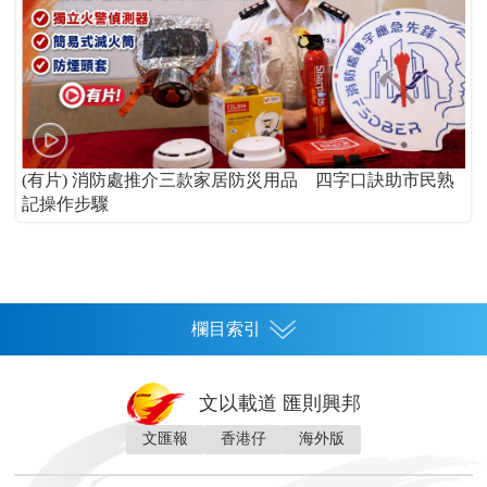
(有片) 消防處推介三款家居防災用品 四字口訣助市民熟
記操作步驟
欄目索引
首頁
文以載道 匯則興邦
香港
文匯報
香港仔
海外版
神州
灣區生活
灣區企業
灣區文化
灣區旅遊
灣區人
灣區人才
灣區政策
灣區服務易