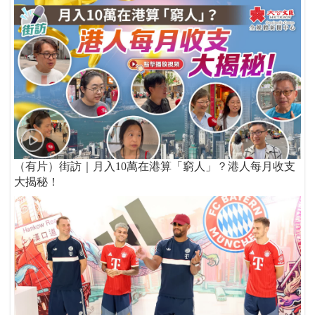
（有片）街訪｜月入10萬在港算「窮人」？港人每月收支
大揭秘！