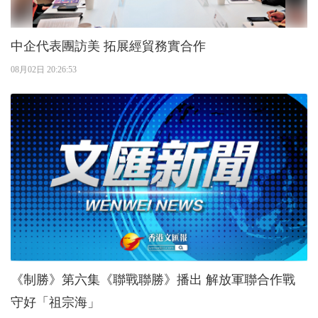
中企代表團訪美 拓展經貿務實合作
08月02日 20:26:53
《制勝》第六集《聯戰聯勝》播出 解放軍聯合作戰
守好「祖宗海」