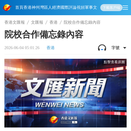
首頁
香港
神州
灣區人
經濟
國際
評論
視頻
軍事
文化
娛樂
生活
教育
體
下載客戶端
香港文匯報
文匯報
香港
院校合作備忘錄內容
院校合作備忘錄內容
2026-06-04 05:01:26
香港
字號