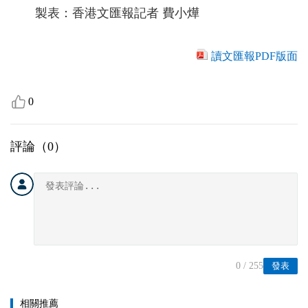
製表：香港文匯報記者 費小燁
讀文匯報PDF版面
0
評論（
0
）
0
/ 255
發表
相關推薦