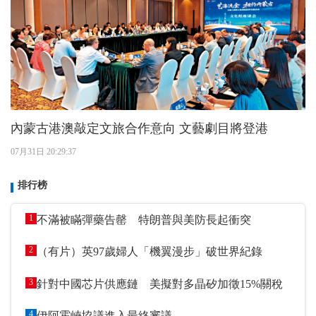
內蒙古港澳敲定文旅合作意向 文藝劇目將登港
07月31日 20:29:37
排行榜
1
不滿被瞞彈藥告罄 特朗普與美防長起衝突
2
（有片）英97歲婦人「機翼漫步」破世界紀錄
3
針對中國芯片供應鏈 美擬對多晶矽加徵15%關稅
4
伊阿霍峽協議進入最終審議