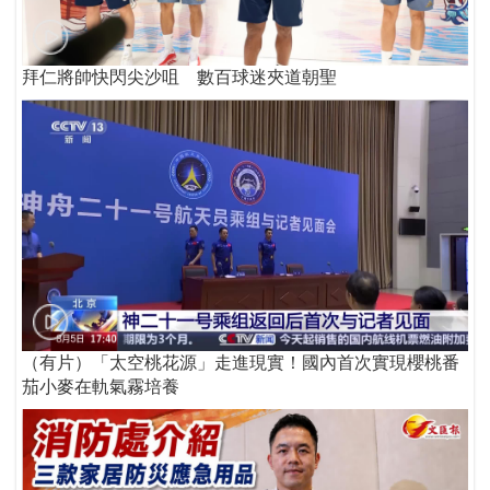
拜仁將帥快閃尖沙咀 數百球迷夾道朝聖
（有片）「太空桃花源」走進現實！國內首次實現櫻桃番
茄小麥在軌氣霧培養