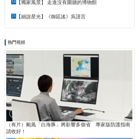
14
【獨家風景】 走進沒有圍牆的博物館
15
【細說星光】《御廷謠》吳謹言
熱門視頻
（有片）颱風「白海豚」將影響多個省 專家版防護指南
請收好！