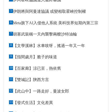
5
伊朗將與阿曼達協議 或變相取霍峽控制權
6
Meta旗下AI入侵他人系統 美科技界短期內第三宗
7
胡塞武裝稱一天內襲擊兩艘沙特油輪
8
【文學溪林】水車吱呀，搖過一年又一年
9
【指間歲月】脆子的味道
10
【百家廊】涼已至，熱依舊
11
【雙城記】陝西方言
12
【此山中】一路走好，曼波女郎
13
【發式生活】文化差異