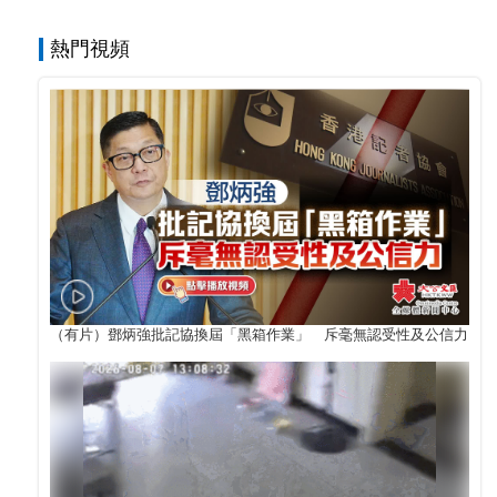
熱門視頻
（有片）鄧炳強批記協換屆「黑箱作業」 斥毫無認受性及公信力