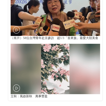
（有片）58位台灣青年赴京參訪 超1/3「首來族」最愛大陸美食
立秋：風啟新秋 萬事豐盈