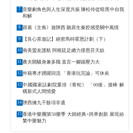
到指定戶口作「保證金」
7
音樂劇角色與人生深度共振 陳松伶從暗黑中自我
和解
8
跟着《主角》遊陝西 聽原生秦腔感受關中風情
9
【良心茶遊記】絕密馬特霍恩計劃（下）
10
南美盟友護航 阿根廷足總力撐恩芬天奴
11
農夫開騷身兼多職 直言一腳踢壓力大
12
外籍專才踴躍回流 「香港玩完論」可休矣
13
中國國家話劇院重排《青蛇》 「00後」接棒 解
構新式人間情愛
14
陝西擁九千餘項非遺
15
香港中樂團第50樂季 大師經典+跨界創新 展現紛
繁中樂魅力