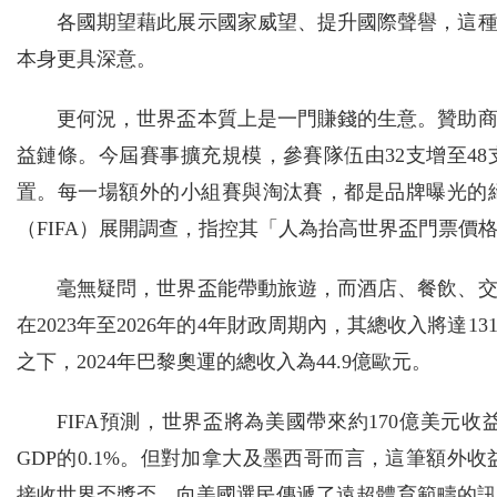
各國期望藉此展示國家威望、提升國際聲譽，這
本身更具深意。
更何況，世界盃本質上是一門賺錢的生意。贊助
益鏈條。今屆賽事擴充規模，參賽隊伍由32支增至4
置。每一場額外的小組賽與淘汰賽，都是品牌曝光的
（FIFA）展開調查，指控其「人為抬高世界盃門票價
毫無疑問，世界盃能帶動旅遊，而酒店、餐飲、
在2023年至2026年的4年財政周期內，其總收入將達
之下，2024年巴黎奧運的總收入為44.9億歐元。
FIFA預測，世界盃將為美國帶來約170億美
GDP的0.1%。但對加拿大及墨西哥而言，這筆額外
接收世界盃獎盃，向美國選民傳遞了遠超體育範疇的訊