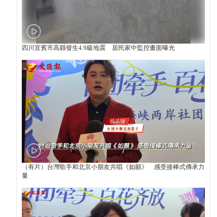
四川宜賓市高縣發生4.9級地震 居民家中監控畫面曝光
（有片）台灣歌手和北京小朋友共唱《如願》 感受接棒式傳承力
量