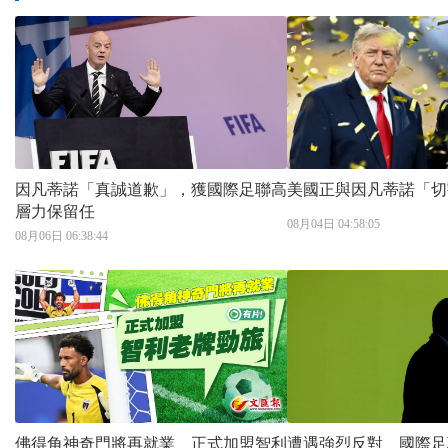
因凡蒂諾「真誠道歉」，獲國際足聯高
美國正與因凡蒂諾「切
層力保留任
08月04日 04:58:05
08月06日 06:38:44
佛得角神奇門將再就業 正式加盟智利
遭遇強烈反對 國際足