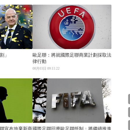
割」
歐足聯：將就國際足聯商業計劃採取法
律行動
08月03日 09:11:22
聯宣布放棄新商
國際足聯回應歐足聯抵制：將繼續推進