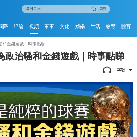
搜索
國際
評論
視頻
軍事
文化
娛樂
生活
教育
體育
騷和金錢遊戲｜時事點睇
為政治騷和金錢遊戲｜時事點睇
字號