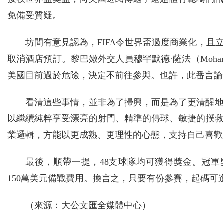
免備受質疑。
坊間有意見認為，FIFA令世界盃過度商業化，
取消酒店預訂。黎巴嫩外交人員穆罕默德·薩法（Moha
美國目前過於危險，決定不前往參與。也許，此番言論
看清這些事情，並非為了掃興，而是為了更清醒
以繼續純粹享受漂亮的射門、精準的傳球、敏捷的撲
業邏輯，方能以更成熟、更理性的心態，支持自己喜歡
最後，順帶一提，48支球隊均可獲得獎金。冠軍獎金
150萬美元備戰費用。換言之，只要有份參賽，起碼可進賬
（來源：大公文匯全媒體中心）