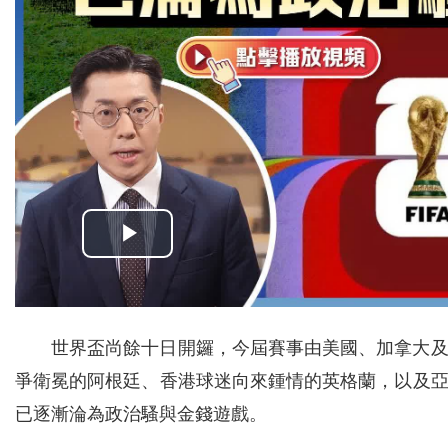
世界盃尚餘十日開鑼，今屆賽事由美國、加拿大及
爭衛冕的阿根廷、香港球迷向來鍾情的英格蘭，以及
已逐漸淪為政治騷與金錢遊戲。