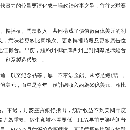
種軟實力的較量更演化成一場政治敘事之爭，往往比球賽
商、轉播權、門票收入，共同構成了價值數百億美元的利
8支，意味着更多比賽場次、更多轉播時段及更多廣告位
絕佳機會。早前，紐約州和新澤西州已對國際足球總會
格，刻意製造稀缺」。
交通，以至紀念品等，無一不牽涉金錢。國際足總預計，
131億美元，而單是今年，預計總收入約為89億美元。相比
元收益。不過，丹麥盛寶銀行指出，預計收益不到美國年度
收益尤為重要。做生意離不開關係，FIFA早前更讓特朗普
息。FIFA本身曾深陷貪腐醜聞，其道德權威與獨立性難