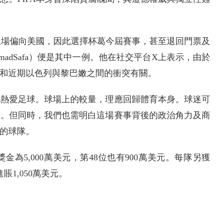
且立場偏向美國，因此選擇杯葛今屆賽事，甚至退回門票及
madSafa）便是其中一例。他在社交平台X上表示，由於
和近期以色列與黎巴嫩之間的衝突有關。
地熱愛足球。球場上的較量，理應回歸體育本身。球迷可
救。但同時，我們也需明白這場賽事背後的政治角力及商
的球隊。
為5,000萬美元，第48位也有900萬美元。每隊另獲
1,050萬美元。