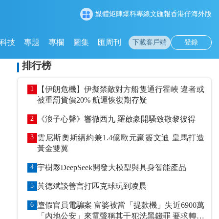
媒體矩陣
爆料專線
文匯報
香港仔
海外版
科技
專題
專欄
圖集
匯周刊
下載客戶端
登錄
排行榜
1
【伊朗危機】伊擬禁敵對方船隻通行霍峽 違者或
被重罰貨價20% 航運恢復期存疑
2
《浪子心聲》響徹西九 羅啟豪開騷致敬黎彼得
3
雲尼斯奧斯續約兼1.4億歐元豪簽文迪 皇馬打造
黃金雙翼
4
宇樹夥DeepSeek開發大模型與具身智能產品
5
黃德斌談善言打匹克球玩到凌晨
6
墮假官員電騙案 富婆被當「提款機」失近6900萬
「內地公安」來電聲稱其干犯洗黑錢罪 要求轉賬