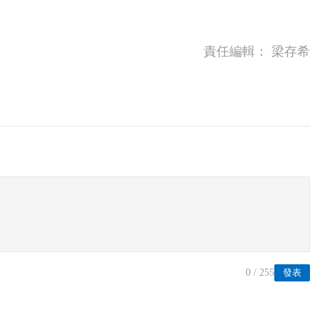
責任編輯：
梁存希
0
/ 255
發表