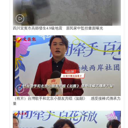
四川宜賓市高縣發生4.9級地震 居民家中監控畫面曝光
（有片）台灣歌手和北京小朋友共唱《如願》 感受接棒式傳承力
量