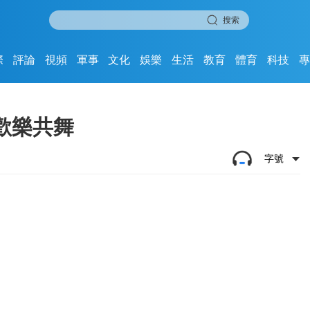
搜索
際
評論
視頻
軍事
文化
娛樂
生活
教育
體育
科技
歡樂共舞
字號