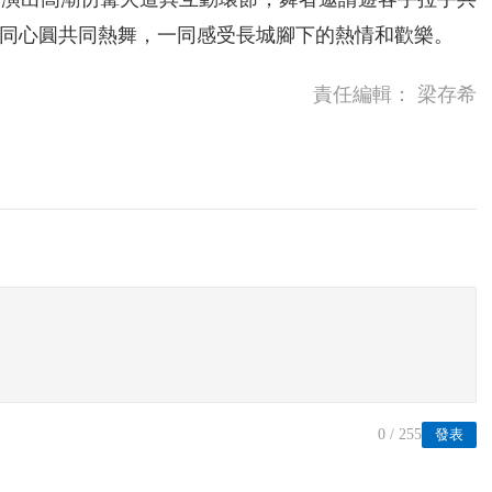
同心圓共同熱舞，一同感受長城腳下的熱情和歡樂。
責任編輯：
梁存希
0
/ 255
發表