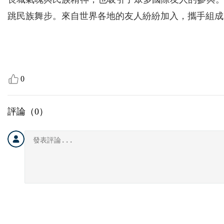
跳民族舞步。來自世界各地的友人紛紛加入，攜手組成
0
評論（
0
）