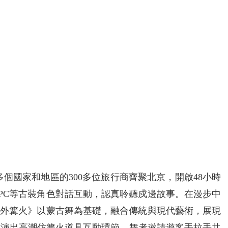
多個國家和地區的300多位旅行商齊聚北京，開啟48小時
PC等古裝角色對話互動，認真聆聽戍邊故事。在漫步中
塞外篝火》以蒙古舞為基礎，融合傳統與現代藝術，展現
。演出高潮仿篝火道具互動環節，舞者邀請遊客手拉手共