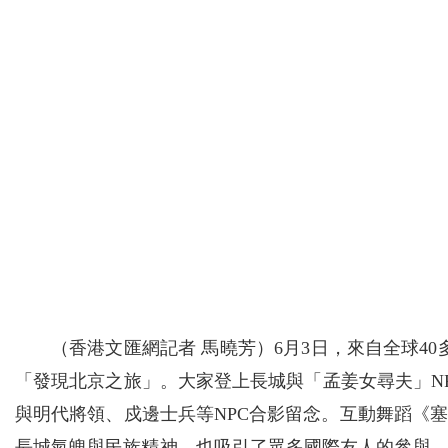
（香港文匯網記者 馬曉芳）6月3日，來自全球40
「發現北京之旅」。大家登上長城與「孟姜女尋夫」N
與明代將領、戍邊士兵等NPC合影留念。互動舞蹈《
長城氣魄與民族精神，也吸引了眾多國際友人的參與