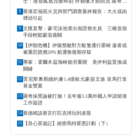
士：港迎鳳凰涅槃時刻 外籍優才紛回流 羅奇抹
黑論被打臉
8
香港宏福苑火災跨部門調查最終報告：大火或由
煙頭引起
9
文匯直擊：豪宅泳池查出假證救生員 三種造假
手段輕鬆蒙混過關
10
【伊朗危機】伊擬禁敵對方船隻通行霍峽 違者或
被重罰貨價20% 航運恢復期存疑
11
專家：霍爾木茲海峽能否重開 美伊利益置換成
關鍵
12
雲尼斯奧斯續約兼1.4億歐元豪簽文迪 皇馬打造
黃金雙翼
13
羅奇抹黑論被打臉！去年逾3.1萬外國人申請留港
工作簽證
14
黃德斌談善言打匹克球玩到凌晨
15
【良心茶遊記】絕密馬特霍恩計劃（下）