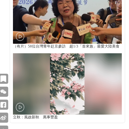
（有片）58位台灣青年赴京參訪 超1/3「首來族」最愛大陸美食
立秋：風啟新秋 萬事豐盈