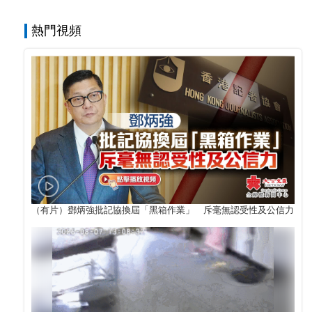
熱門視頻
（有片）鄧炳強批記協換屆「黑箱作業」 斥毫無認受性及公信力