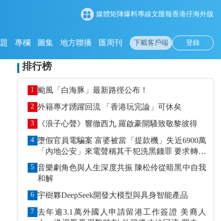
媒體矩陣
爆料專線
文匯報
香港仔
海外版
專題
專欄
圖集
地方聯播
匯周刊
下載客戶端
登錄
排行榜
1
颱風「白海豚」最新路徑公布！
2
外籍專才踴躍回流 「香港玩完論」可休矣
3
《浪子心聲》響徹西九 羅啟豪開騷致敬黎彼得
4
墮假官員電騙案 富婆被當「提款機」失近6900萬
「內地公安」來電聲稱其干犯洗黑錢罪 要求轉賬
到指定戶口作「保證金」
5
音樂劇角色與人生深度共振 陳松伶從暗黑中自我
和解
6
宇樹夥DeepSeek開發大模型與具身智能產品
7
去年逾3.1萬外國人申請留港工作簽證 美裔人