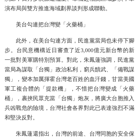
演布局與雙方推進海域劃界談判形成聯動。
美台勾連把台灣變「火藥桶」
此外，在美台勾連方面，民進黨當局也未停下腳
步。台民意機構近日審查了近3,000億元新台幣的新
一批對美軍購特別預算。對此，朱鳳蓮強調，民進黨
當局為謀取「台獨」政治私利，窮兵黷武、「備戰謀
獨」，變本加厲揮霍台灣老百姓的血汗錢，甘當美國
軍工複合體的「提款機」，不惜把台灣變成「火藥
桶」，裹挾民眾充當「台獨」炮灰，將廣大台胞推入
兵凶戰危的險境，台灣社會各界對此已表達強烈不滿
和堅決反對。
朱鳳蓮還指出，台灣的前途、台灣同胞的安全保