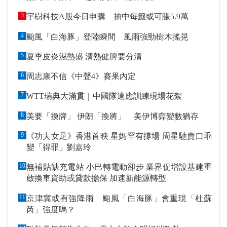
3
宇樹科技A股今日申購 抽中每籤或可賺5.9萬
4
颱風「白海豚」登陸瞬間 風雨強勁樹木搖晃
5
夏季皮炎濕熱盛 清熱健脾要分清
6
周志康不信《中聲4》賽果內定
7
WTT瑞典大滿貫｜中國隊適應訓練現場花絮
8
美要「換牌」 伊朗「換將」 美伊博弈變數猶存
9
《功夫女足》香港首映 星媽罕有撐場 周星馳賣口乖
變「得罪」劉嘉玲
10
無補貼缺充電站 小巴轉電動卻步 業界促增設基建重
啟換車資助或貸款擔保 加速新能源轉型
11
京津冀或有強降雨 颱風「白海豚」會重現「杜蘇
芮」強度嗎？