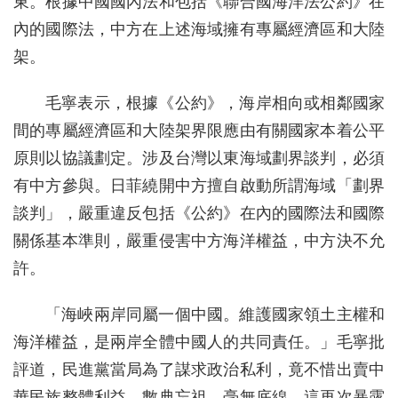
東。根據中國國內法和包括《聯合國海洋法公約》在
內的國際法，中方在上述海域擁有專屬經濟區和大陸
架。
毛寧表示，根據《公約》，海岸相向或相鄰國家
間的專屬經濟區和大陸架界限應由有關國家本着公平
原則以協議劃定。涉及台灣以東海域劃界談判，必須
有中方參與。日菲繞開中方擅自啟動所謂海域「劃界
談判」，嚴重違反包括《公約》在內的國際法和國際
關係基本準則，嚴重侵害中方海洋權益，中方決不允
許。
「海峽兩岸同屬一個中國。維護國家領土主權和
海洋權益，是兩岸全體中國人的共同責任。」毛寧批
評道，民進黨當局為了謀求政治私利，竟不惜出賣中
華民族整體利益，數典忘祖、毫無底線。這再次暴露