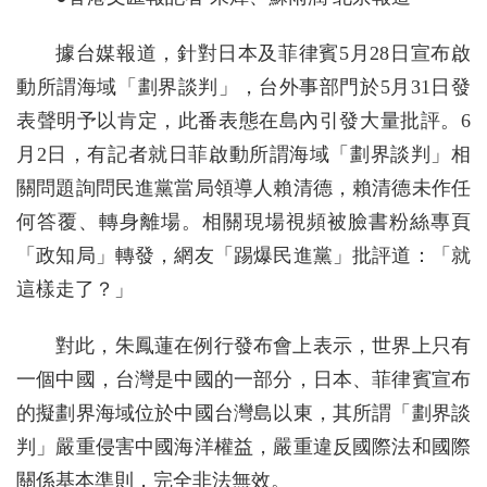
據台媒報道，針對日本及菲律賓5月28日宣布啟
動所謂海域「劃界談判」，台外事部門於5月31日發
表聲明予以肯定，此番表態在島內引發大量批評。6
月2日，有記者就日菲啟動所謂海域「劃界談判」相
關問題詢問民進黨當局領導人賴清德，賴清德未作任
何答覆、轉身離場。相關現場視頻被臉書粉絲專頁
「政知局」轉發，網友「踢爆民進黨」批評道：「就
這樣走了？」
對此，朱鳳蓮在例行發布會上表示，世界上只有
一個中國，台灣是中國的一部分，日本、菲律賓宣布
的擬劃界海域位於中國台灣島以東，其所謂「劃界談
判」嚴重侵害中國海洋權益，嚴重違反國際法和國際
關係基本準則，完全非法無效。