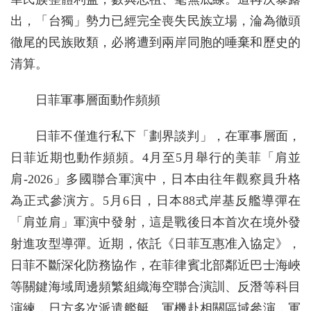
出，「台獨」勢力已經完全喪失民族立場，淪為徹頭
徹尾的民族敗類，必將遭到兩岸同胞的唾棄和歷史的
清算。
日菲軍事層面動作頻頻
日菲不僅進行私下「劃界談判」，在軍事層面，
日菲近期也動作頻頻。4月至5月舉行的美菲「肩並
肩-2026」多國聯合軍演中，日本由往年觀察員升格
為正式參演方。5月6日，日本88式岸基反艦導彈在
「肩並肩」軍演中發射，這是戰後日本首次在境外發
射進攻型導彈。近期，依託《日菲互惠准入協定》，
日菲不斷深化防務協作，在菲律賓北部鄰近巴士海峽
等關鍵海域周邊頻繁組織海空聯合演訓、反潛等科目
演練，日方多次派遣艦艇、軍機赴相關區域參演，軍