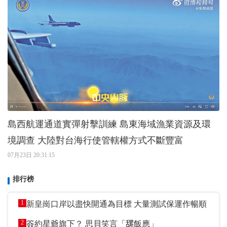
島西航運通道實彈射擊訓練 島東海域漁業資源及環
境調查 大陸對台海行使管轄權方式不斷豐富
07月23日 20:31:15
排行榜
1
新皇崗口岸以盡快開通為目標 大量測試保運作暢順
2
簽約星爺旗下？ 思貝笑言「𦧲飯應」