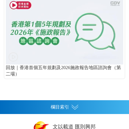
回放｜香港首個五年規劃及2026施政報告地區諮詢會（第
二場）
欄目索引
首頁
文以載道 匯則興邦