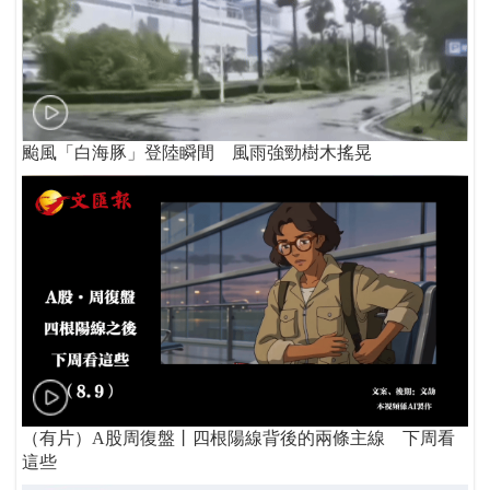
颱風「白海豚」登陸瞬間 風雨強勁樹木搖晃
（有片）A股周復盤丨四根陽線背後的兩條主線 下周看
這些