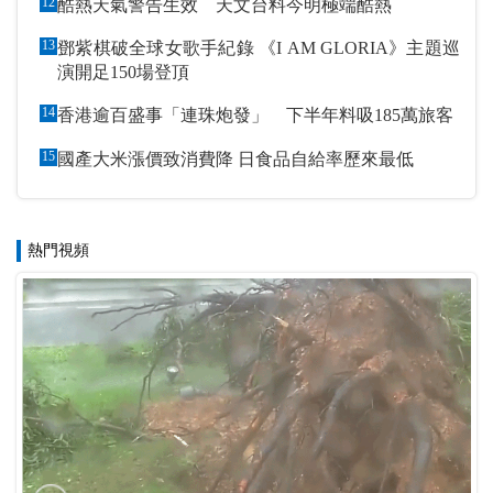
12
酷熱天氣警告生效 天文台料今明極端酷熱
13
鄧紫棋破全球女歌手紀錄 《I AM GLORIA》主題巡
演開足150場登頂
14
香港逾百盛事「連珠炮發」 下半年料吸185萬旅客
15
國產大米漲價致消費降 日食品自給率歷來最低
熱門視頻