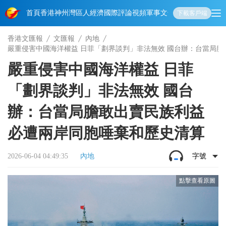
首頁
香港
神州
灣區人
經濟
國際
評論
視頻
軍事
文化
娛樂
生活
教育
體
下載客戶端
香港文匯報
文匯報
內地
嚴重侵害中國海洋權益 日菲「劃界談判」非法無效 國台辦：台當局膽
嚴重侵害中國海洋權益 日菲
「劃界談判」非法無效 國台
辦：台當局膽敢出賣民族利益
必遭兩岸同胞唾棄和歷史清算
2026-06-04 04:49:35
內地
字號