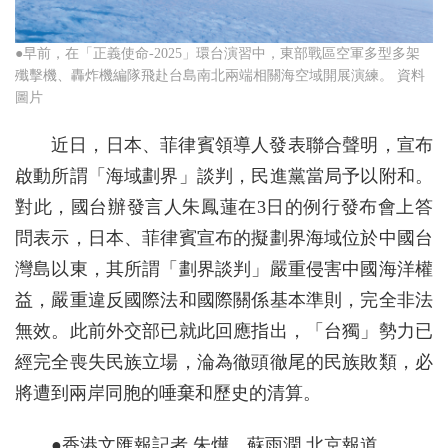
●早前，在「正義使命-2025」環台演習中，東部戰區空軍多型多架
殲擊機、轟炸機編隊飛赴台島南北兩端相關海空域開展演練。 資料
圖片
近日，日本、菲律賓領導人發表聯合聲明，宣布
啟動所謂「海域劃界」談判，民進黨當局予以附和。
對此，國台辦發言人朱鳳蓮在3日的例行發布會上答
問表示，日本、菲律賓宣布的擬劃界海域位於中國台
灣島以東，其所謂「劃界談判」嚴重侵害中國海洋權
益，嚴重違反國際法和國際關係基本準則，完全非法
無效。此前外交部已就此回應指出，「台獨」勢力已
經完全喪失民族立場，淪為徹頭徹尾的民族敗類，必
將遭到兩岸同胞的唾棄和歷史的清算。
●香港文匯報記者 朱燁、蘇雨潤 北京報道