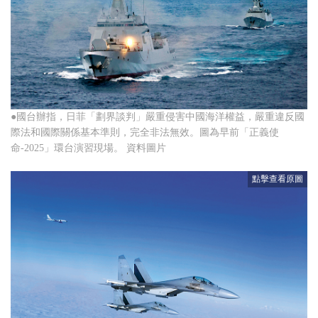
●國台辦指，日菲「劃界談判」嚴重侵害中國海洋權益，嚴重違反國
際法和國際關係基本準則，完全非法無效。圖為早前「正義使
命-2025」環台演習現場。 資料圖片