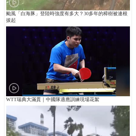
颱風「白海豚」登陸時強度有多大？30多年的樟樹被連根
拔起
WTT瑞典大滿貫｜中國隊適應訓練現場花絮