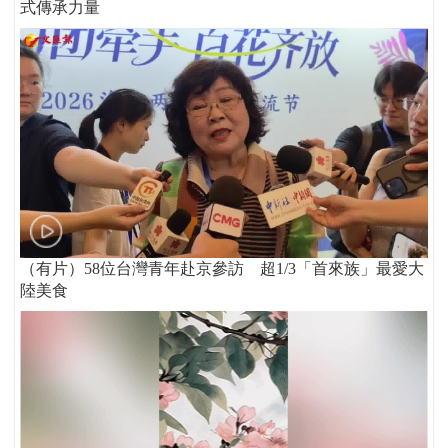
式傳承力量
（有片）58位台灣青年赴京參訪 超1/3「首來族」最愛大
陸美食