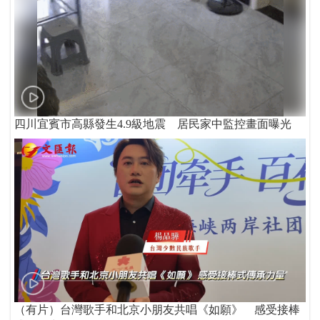
四川宜賓市高縣發生4.9級地震 居民家中監控畫面曝光
（有片）台灣歌手和北京小朋友共唱《如願》 感受接棒