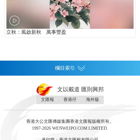
立秋：風啟新秋 萬事豐盈
欄目索引
首頁
文以載道 匯則興邦
香港
文匯報
香港仔
海外版
神州
灣區生活
灣區企業
灣區文化
灣區旅遊
灣區人
灣區人才
灣區政策
灣區服務易
經濟
財經
地產
投資
財評
數字經濟
經湋論
香港大公文匯傳媒集團香港文匯報版權所有。
國際
1997-2026 WENWEIPO.COM LIMITED.
評論
社評
評論
快評
來論
視頻
新聞
訪談
直播
經湋論
承印商：香港文匯報有限公司