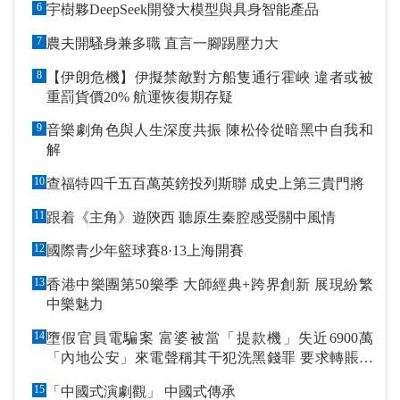
6
宇樹夥DeepSeek開發大模型與具身智能產品
7
農夫開騷身兼多職 直言一腳踢壓力大
8
【伊朗危機】伊擬禁敵對方船隻通行霍峽 違者或被
重罰貨價20% 航運恢復期存疑
9
音樂劇角色與人生深度共振 陳松伶從暗黑中自我和
解
10
查福特四千五百萬英鎊投列斯聯 成史上第三貴門將
11
跟着《主角》遊陝西 聽原生秦腔感受關中風情
12
國際青少年籃球賽8·13上海開賽
13
香港中樂團第50樂季 大師經典+跨界創新 展現紛繁
中樂魅力
14
墮假官員電騙案 富婆被當「提款機」失近6900萬
「內地公安」來電聲稱其干犯洗黑錢罪 要求轉賬到
指定戶口作「保證金」
15
「中國式演劇觀」 中國式傳承