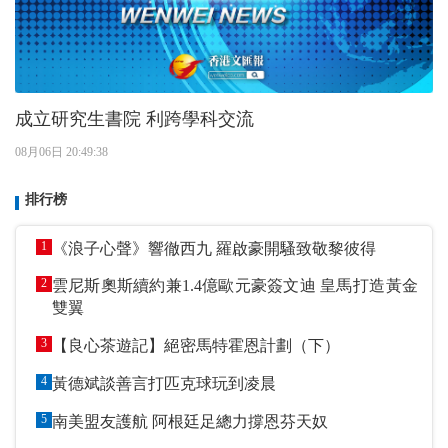
成立研究生書院 利跨學科交流
08月06日 20:49:38
排行榜
1
《浪子心聲》響徹西九 羅啟豪開騷致敬黎彼得
2
雲尼斯奧斯續約兼1.4億歐元豪簽文迪 皇馬打造黃金
雙翼
3
【良心茶遊記】絕密馬特霍恩計劃（下）
4
黃德斌談善言打匹克球玩到凌晨
5
南美盟友護航 阿根廷足總力撐恩芬天奴