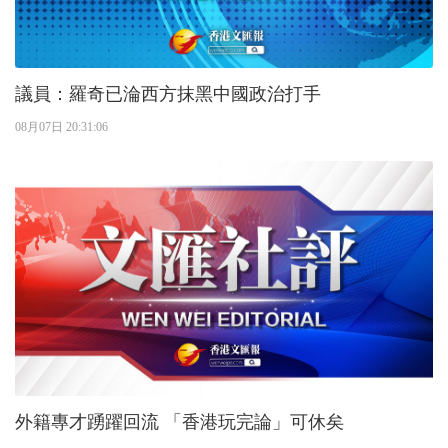
議員：羅奇已淪西方抹黑中國政治打手
08月07日 20:31:06
外籍專才踴躍回流 「香港玩完論」可休矣