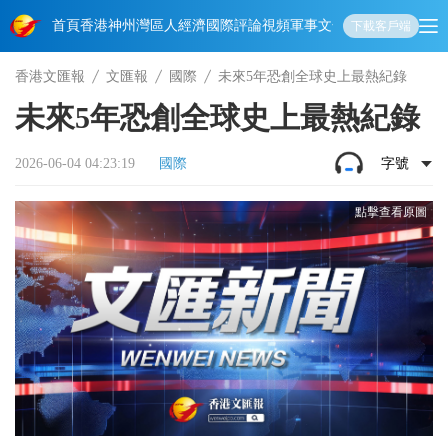
首頁
香港
神州
灣區人
經濟
國際
評論
視頻
軍事
文化
娛樂
生活
教育
體
下載客戶端
香港文匯報
文匯報
國際
未來5年恐創全球史上最熱紀錄
未來5年恐創全球史上最熱紀錄
2026-06-04 04:23:19
國際
字號