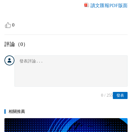
讀文匯報PDF版面
0
評論（
0
）
0
/ 255
發表
相關推薦