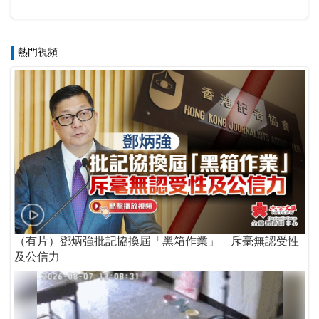
熱門視頻
（有片）鄧炳強批記協換屆「黑箱作業」 斥毫無認受性
及公信力