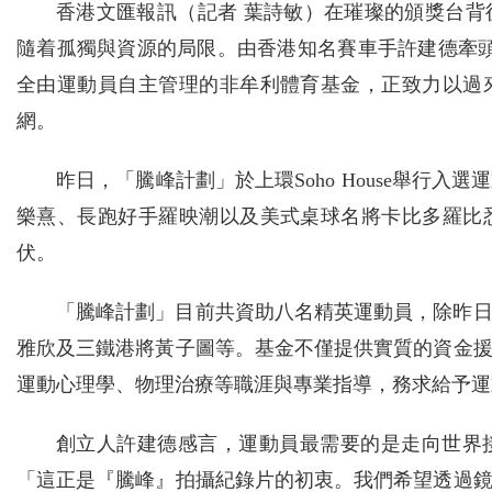
香港文匯報訊（記者 葉詩敏）在璀璨的頒獎台
隨着孤獨與資源的局限。由香港知名賽車手許建德牽頭的「騰峰
全由運動員自主管理的非牟利體育基金，正致力以過
網。
昨日，「騰峰計劃」於上環Soho House舉行
樂熹、長跑好手羅映潮以及美式桌球名將卡比多羅比
伏。
「騰峰計劃」目前共資助八名精英運動員，除昨
雅欣及三鐵港將黃子圖等。基金不僅提供實質的資金
運動心理學、物理治療等職涯與專業指導，務求給予運
創立人許建德感言，運動員最需要的是走向世界
「這正是『騰峰』拍攝紀錄片的初衷。我們希望透過