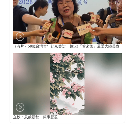
（有片）58位台灣青年赴京參訪 超1/3「首來族」最愛大陸美食
立秋：風啟新秋 萬事豐盈