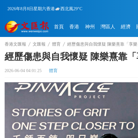
2026年8月8日
星期六
香港
西北風
29°C
首頁
香港
神州
灣區人
經濟
香港文匯報
文匯報
體育
經歷傷患與自我懷疑 陳樂熹靠「享
經歷傷患與自我懷疑 陳樂熹靠
2026-06-04 04:01:25
體育