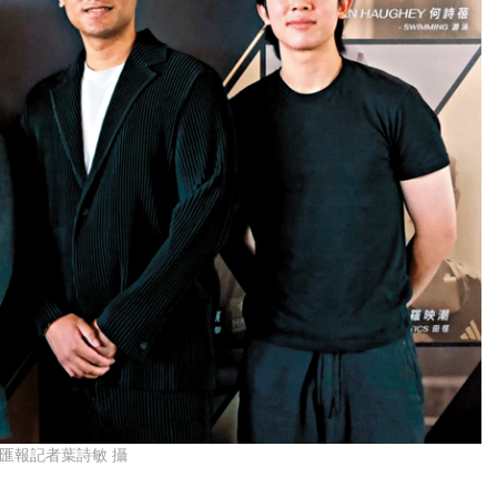
匯報記者葉詩敏 攝