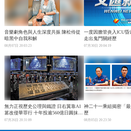
音樂劇角色與人生深度共振 陳松伶從
一度因膽管炎入ICU昏迷4日 
暗黑中自我和解
走出鬼門關經歷
08月07日 20:03:23
07月30日 20:04:19
無力正視歷史公理與鐵證 日右翼靠AI
神二十一乘組揭密「最
篡改侵華罪行 十年投逾560億日圓抹黑
歷
中國 青少年歷史認知面臨扭曲
07月26日 20:31:09
08月05日 20:23:50