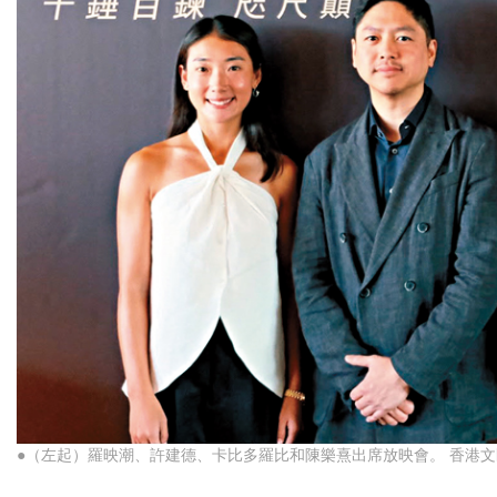
●（左起）羅映潮、許建德、卡比多羅比和陳樂熹出席放映會。 香港文