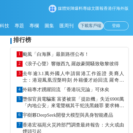
媒體矩陣
爆料專線
文匯報
香港仔
海外版
科技
專題
專欄
圖集
匯周刊
下載客戶端
登錄
排行榜
1
颱風「白海豚」最新路徑公布！
2
《浪子心聲》響徹西九 羅啟豪開騷致敬黎彼得
3
去年逾3.1萬外國人申請留港工作簽證 美裔人
士：港迎鳳凰涅槃時刻 外籍優才紛回流 羅奇抹
黑論被打臉
4
外籍專才踴躍回流 「香港玩完論」可休矣
5
墮假官員電騙案 富婆被當「提款機」失近6900萬
「內地公安」來電聲稱其干犯洗黑錢罪 要求轉賬
到指定戶口作「保證金」
6
宇樹夥DeepSeek開發大模型與具身智能產品
7
香港宏福苑火災跨部門調查最終報告：大火或由
煙頭引起