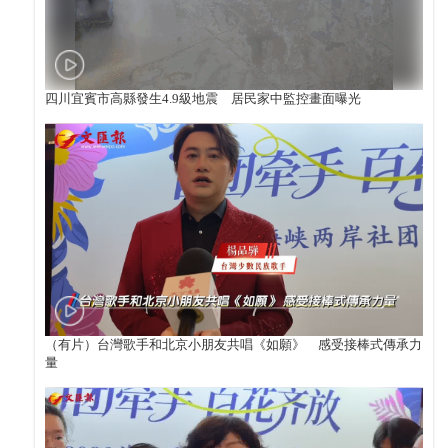
四川宜賓市高縣發生4.9級地震 居民家中監控畫面曝光
（有片）台灣歌手和北京小朋友共唱《如願》 感受接棒式傳承力
量