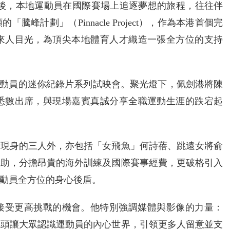
背後，本地運動員在國際賽場上追逐夢想的旅程，往往伴
計劃」（Pinnacle Project），作為本港首個完
來人目光，為頂尖本地體育人才織造一張全方位的支持
入選運動員的迷你紀錄片系列試映會。聚光燈下，佩劍港將陳
悉數出席，與現場嘉賓真誠分享全職運動生涯的跌宕起
日現身的三人外，亦包括「女飛魚」何詩蓓、跳遠女將俞
援助，分擔昂貴的海外訓練及國際賽事經費，更破格引入
動員全方位的身心後盾。
接受更高挑戰的機會。他特別強調媒體與影像的力量：
鏡頭讓大眾認識運動員的內心世界，引領更多人留意並支