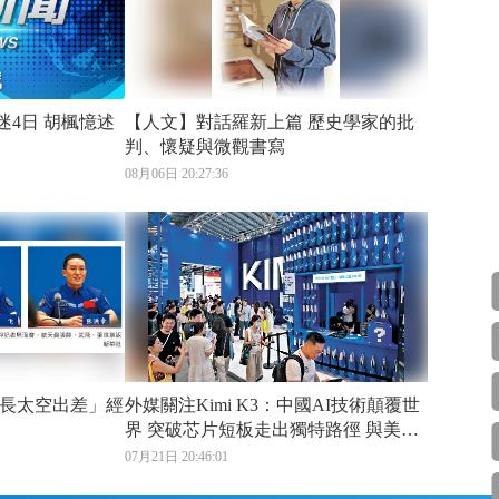
胡楓憶述
【人文】對話羅新上篇 歷史學家的批
判、懷疑與微觀書寫
08月06日 20:27:36
長太空出差」經
外媒關注Kimi K3：中國AI技術顛覆世
界 突破芯片短板走出獨特路徑 與美差
距收窄至2個月
07月21日 20:46:01