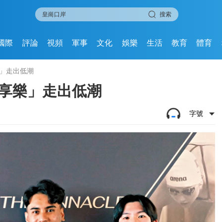
搜索
國際
評論
視頻
軍事
文化
娛樂
生活
教育
體育
樂」走出低潮
「享樂」走出低潮
字號