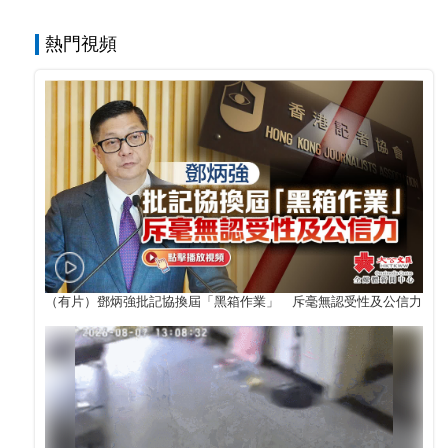
熱門視頻
（有片）鄧炳強批記協換屆「黑箱作業」 斥毫無認受性及公信力