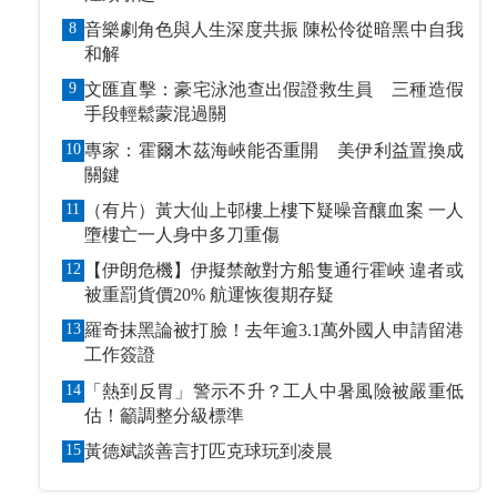
8
音樂劇角色與人生深度共振 陳松伶從暗黑中自我
和解
9
文匯直擊：豪宅泳池查出假證救生員 三種造假
手段輕鬆蒙混過關
10
專家：霍爾木茲海峽能否重開 美伊利益置換成
關鍵
11
（有片）黃大仙上邨樓上樓下疑噪音釀血案 一人
墮樓亡一人身中多刀重傷
12
【伊朗危機】伊擬禁敵對方船隻通行霍峽 違者或
被重罰貨價20% 航運恢復期存疑
13
羅奇抹黑論被打臉！去年逾3.1萬外國人申請留港
工作簽證
14
「熱到反胃」警示不升？工人中暑風險被嚴重低
估！籲調整分級標準
15
黃德斌談善言打匹克球玩到凌晨