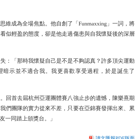
成為全場焦點。他自創了「Funmaxxing」一詞，將
份看似輕盈的態度，卻是他走過傷患與自我懷疑後的深層
迷失：「那時我懷疑自己是不是不夠認真？許多頂尖運動
理暗示並不適合我。我更喜歡享受過程，於是誕生了
上。回首去屆杭州亞運團體賽八強止步的遺憾，陳樂熹期
「我們團隊的實力從來不差，只要在亞錦賽發揮出來、累
友一同踏上頒獎台。」
讀文匯報PDF版面