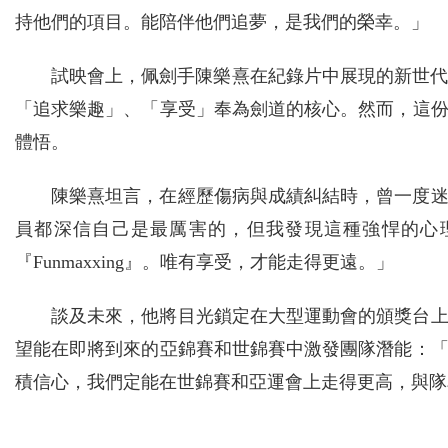
持他們的項目。能陪伴他們追夢，是我們的榮幸。」
試映會上，佩劍手陳樂熹在紀錄片中展現的新世代思維
「追求樂趣」、「享受」奉為劍道的核心。然而，這
體悟。
陳樂熹坦言，在經歷傷病與成績糾結時，曾一度
員都深信自己是最厲害的，但我發現這種強悍的心
『Funmaxxing』。唯有享受，才能走得更遠。」
談及未來，他將目光鎖定在大型運動會的頒獎台
望能在即將到來的亞錦賽和世錦賽中激發團隊潛能：
積信心，我們定能在世錦賽和亞運會上走得更高，與隊