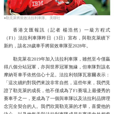
●勒克萊將留效法拉利車隊。 美聯社
香港文匯報訊（記者 楊浩然）一級方程式
（F1）法拉利車隊昨日（3日）宣布，與勒克萊續下
新約，該名28歲車手將留效車隊至2028年。
勒克萊在2019年加入法拉利車隊，雖然至今僅贏
得八個分站冠軍，亦與世界冠軍無緣，但車隊對該名
摩納哥車手依然信心十足。法拉利領隊瓦塞爾表示：
「這次續約對我們來說非常自然，這些年來，我們見
證了勒克萊的成長，他不僅成為了F1賽場上最優秀的
賽車手之一，更成為了一個與車隊以及法拉利品牌理
念完全契合的人。我們欣賞勒克萊的才華，喜愛他的