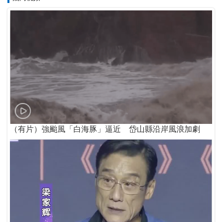
（有片）強颱風「白海豚」逼近 岱山縣沿岸風浪加劇