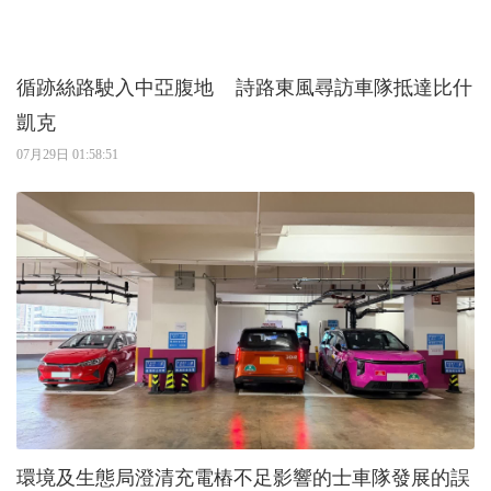
循跡絲路駛入中亞腹地 詩路東風尋訪車隊抵達比什
凱克
07月29日 01:58:51
環境及生態局澄清充電樁不足影響的士車隊發展的誤