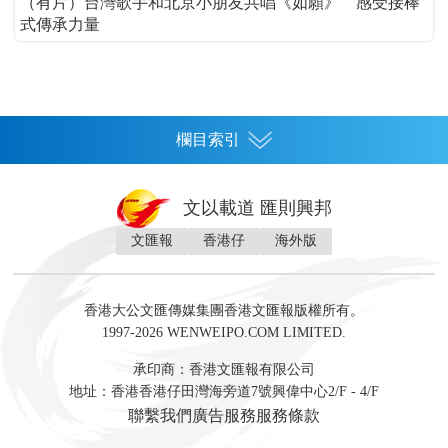
（有片）台灣歌手和北京小朋友共唱《如願》 感受接棒
式傳承力量
欄目索引
首頁
文以載道 匯則興邦
香港
文匯報
香港仔
海外版
神州
灣區生活
灣區企業
灣區文化
灣區旅遊
灣區人
灣區人才
灣區政策
灣區服務易
經濟
財經
地產
投資
財評
數字經濟
經湋論
香港大公文匯傳媒集團香港文匯報版權所有。
國際
1997-2026 WENWEIPO.COM LIMITED.
評論
社評
評論
快評
來論
視頻
新聞
訪談
直播
經湋論
承印商：香港文匯報有限公司
軍事
地址：香港香港仔田灣海旁道7號興偉中心2/F - 4/F
文化
文博
藝術
文學
聯繫我們
廣告服務
服務條款
娛樂