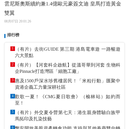
雲尼斯奧斯續約兼1.4億歐元豪簽文迪 皇馬打造黃金
雙翼
08月07日 20:01:26
排行榜
1
（有片）去街GUIDE 第三期 港島電車遊 一路暢遊
六大景點
2
（有片）【河套科企啟航】從溫哥華到河套 生物科
企Pinnacle打造灣區「細胞工廠」
3
惠及1500戶深水埗舊樓居民！「米粒行動」匯聚中
資港企義工力量深耕社區
4
歡歌一夏！《CMG夏日歌會》（榆林站）如約而
至！
5
（有片）外交夏令營第七天：港生親身體驗白族甲
馬拓印及扎染技藝
6
幣安開放美股資產轉倉功能 支持與其他券商雙向轉