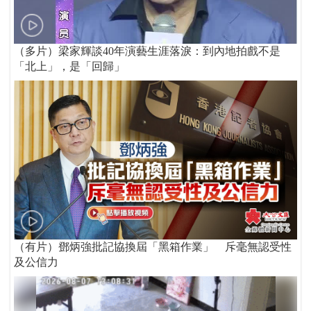
（多片）梁家輝談40年演藝生涯落淚：到內地拍戲不是
「北上」，是「回歸」
（有片）鄧炳強批記協換屆「黑箱作業」 斥毫無認受性
及公信力