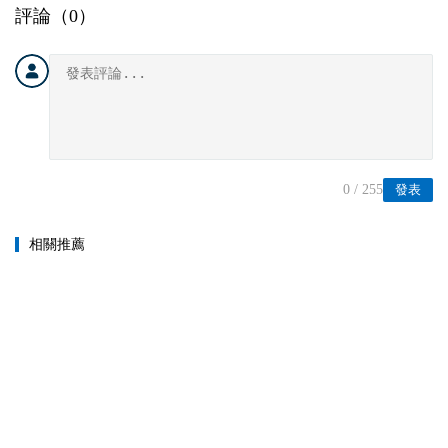
評論（
0
）
0
/ 255
發表
相關推薦