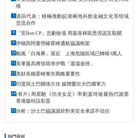
移
7
港區代表：積極推動皖港兩地科創金融文化等領域
交流合作
8
「安Bon CP」悲劇收場 周嘉洛林凱恩否認互取關
9
伊稱與阿曼明確霍峽通航協議框架
10
颱風「白海豚」逼近 上海危險區域已轉移3萬人
11
美軍最高將領尋求伊戰「退場途徑」
12
美財長稱霍峽漸失戰略重要性
13
印度與土巴關係欠佳 媒體憂壯大巴國軍力
14
(有片) 周星馳《功夫女足》率劉嘉玲迪麗熱巴謝票
香港版特設彩蛋
15
分析：沙土巴協議源於對美安全承諾不信任
熱門視頻