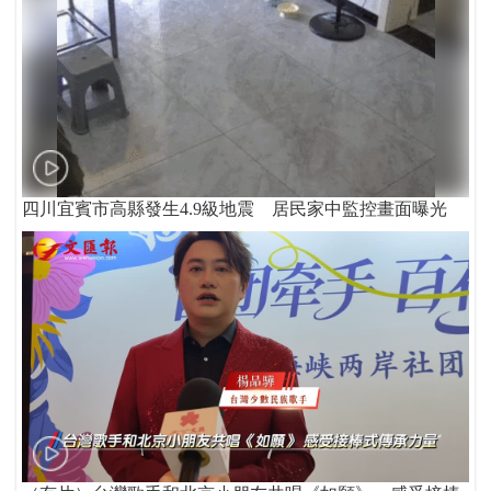
四川宜賓市高縣發生4.9級地震 居民家中監控畫面曝光