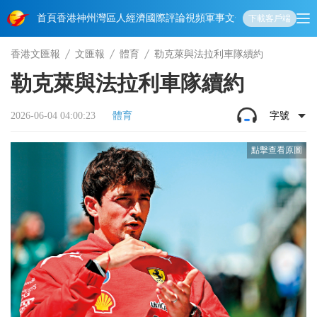
首頁
香港
神州
灣區人
經濟
國際
評論
視頻
軍事
文化
娛樂
生活
教育
體
下載客戶端
香港文匯報
文匯報
體育
勒克萊與法拉利車隊續約
勒克萊與法拉利車隊續約
2026-06-04 04:00:23
體育
字號