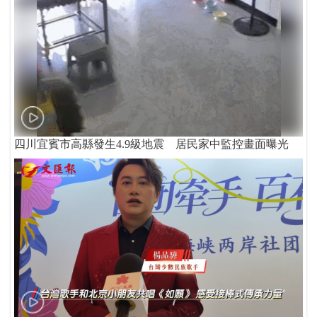
四川宜賓市高縣發生4.9級地震 居民家中監控畫面曝光