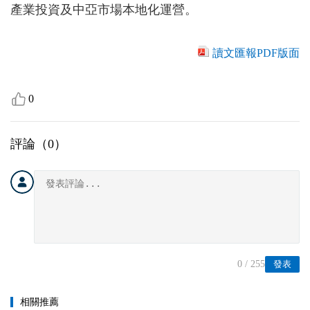
產業投資及中亞市場本地化運營。
讀文匯報PDF版面
0
評論（
0
）
0
/ 255
發表
相關推薦