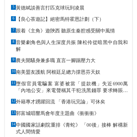
5
黃德斌談善言打匹克球玩到凌晨
6
【良心茶遊記】絕密馬特霍恩計劃（下）
7
跟着《主角》遊陝西 聽原生秦腔感受關中風情
8
音樂劇角色與人生深度共振 陳松伶從暗黑中自我和
解
9
農夫開騷身兼多職 直言一腳踢壓力大
10
南美盟友護航 阿根廷足總力撐恩芬天奴
11
墮假官員電騙案 富婆被當「提款機」失近6900萬
「內地公安」來電聲稱其干犯洗黑錢罪 要求轉賬到
指定戶口作「保證金」
12
外籍專才踴躍回流 「香港玩完論」可休矣
13
郭富城唱響馬會年度主題曲《衝衝衝》
14
中國國家話劇院重排《青蛇》 「00後」接棒 解構新
式人間情愛