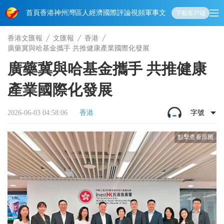
首頁
香港
神州
灣區人
經濟
國際
評論
視頻
軍事
文化
娛樂
生活
教育
體
下載客戶端
香港文匯報
文匯報
香港
廣藥冀與哈基金攜手 共推健康產業國際化發展
廣藥冀與哈基金攜手 共推健康
產業國際化發展
2026-06-03 04:58:06
香港
字號