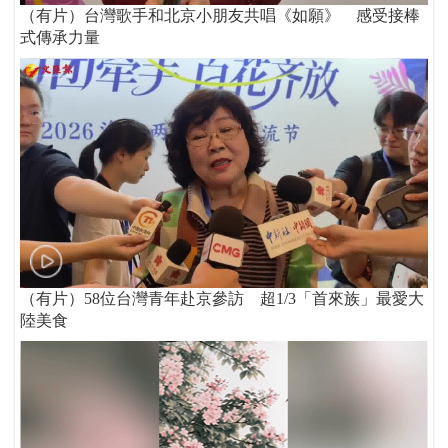
（有片）台灣歌手和北京小朋友共唱《如願》 感受接棒
式傳承力量
（有片）58位台灣青年赴京參訪 超1/3「首來族」最愛大
陸美食