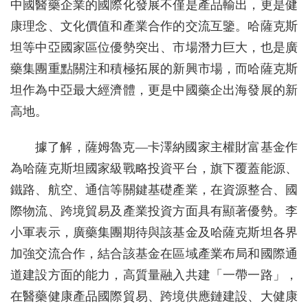
中國醫藥企業的國際化發展不僅是產品輸出，更是健
康理念、文化價值和產業合作的交流互鑒。哈薩克斯
坦等中亞國家區位優勢突出、市場潛力巨大，也是廣
藥集團重點關注和積極拓展的新興市場，而哈薩克斯
坦作為中亞最大經濟體，更是中國藥企出海發展的新
高地。
據了解，薩姆魯克—卡澤納國家主權財富基金作
為哈薩克斯坦國家級戰略投資平台，旗下覆蓋能源、
鐵路、航空、通信等關鍵基礎產業，在資源整合、國
際物流、跨境貿易及產業投資方面具有顯著優勢。李
小軍表示，廣藥集團期待與該基金及哈薩克斯坦各界
加強交流合作，結合該基金在區域產業布局和國際通
道建設方面的能力，高質量融入共建「一帶一路」，
在醫藥健康產品國際貿易、跨境供應鏈建設、大健康