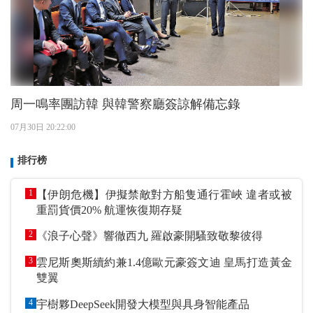
周一鳴率團訪韓 與韓警察廳簽諒解備忘錄
07月30日 20:22:00
排行榜
1
【伊朗危機】伊擬禁敵對方船隻通行霍峽 違者或被
重罰貨價20% 航運恢復期存疑
2
《浪子心聲》響徹西九 羅啟豪開騷致敬黎彼得
3
雲尼斯奧斯續約兼1.4億歐元豪簽文迪 皇馬打造黃金
雙翼
4
宇樹夥DeepSeek開發大模型與具身智能產品