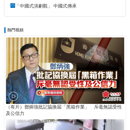
15
「中國式演劇觀」 中國式傳承
熱門視頻
（有片）鄧炳強批記協換屆「黑箱作業」 斥毫無認受性
及公信力