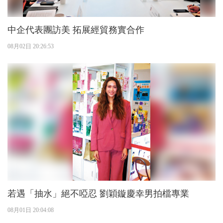
中企代表團訪美 拓展經貿務實合作
08月02日 20:26:53
若遇「抽水」絕不啞忍 劉穎鏇慶幸男拍檔專業
08月01日 20:04:08