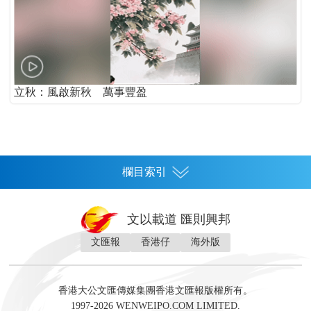
立秋：風啟新秋 萬事豐盈
欄目索引
首頁
文以載道 匯則興邦
香港
文匯報
香港仔
海外版
神州
灣區生活
灣區企業
灣區文化
灣區旅遊
灣區人
灣區人才
灣區政策
灣區服務易
經濟
財經
地產
投資
財評
數字經濟
經湋論
香港大公文匯傳媒集團香港文匯報版權所有。
國際
1997-2026 WENWEIPO.COM LIMITED.