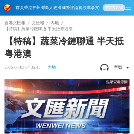
首頁
香港
神州
灣區人
經濟
國際
評論
視頻
軍事
文化
娛樂
生活
教育
體
下載客戶端
香港文匯報
文匯報
內地
【特稿】蔬菜冷鏈聯通 半天抵粵港澳
【特稿】蔬菜冷鏈聯通 半天抵
粵港澳
2026-06-03 04:35:43
內地
字號