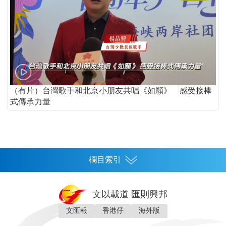
（有片）台灣歌手和北京小朋友共唱《如願》 感受接棒
式傳承力量
欄目索引
首頁
文以載道 匯則興邦
香港
文匯報
香港仔
海外版
神州
灣區生活
灣區企業
灣區文化
灣區旅遊