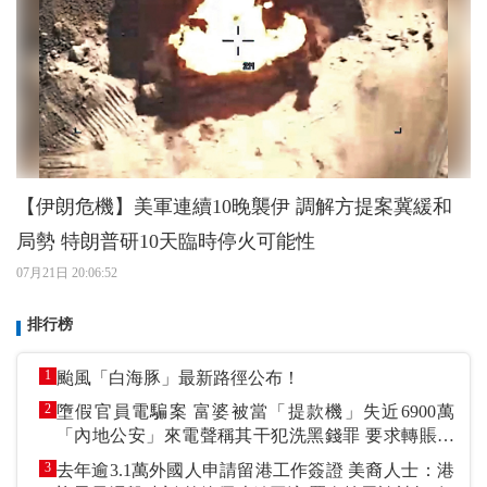
【伊朗危機】美軍連續10晚襲伊 調解方提案冀緩和
局勢 特朗普研10天臨時停火可能性
07月21日 20:06:52
排行榜
1
颱風「白海豚」最新路徑公布！
2
墮假官員電騙案 富婆被當「提款機」失近6900萬
「內地公安」來電聲稱其干犯洗黑錢罪 要求轉賬到
指定戶口作「保證金」
3
去年逾3.1萬外國人申請留港工作簽證 美裔人士：港