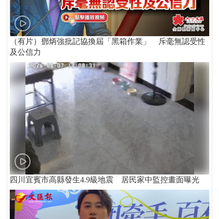
（有片）鄧炳強批記協換屆「黑箱作業」 斥毫無認受性
及公信力
四川宜賓市高縣發生4.9級地震 居民家中監控畫面曝光