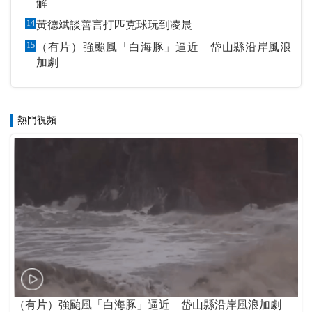
解
14
黃德斌談善言打匹克球玩到凌晨
15
（有片）強颱風「白海豚」逼近 岱山縣沿岸風浪
加劇
熱門視頻
（有片）強颱風「白海豚」逼近 岱山縣沿岸風浪加劇