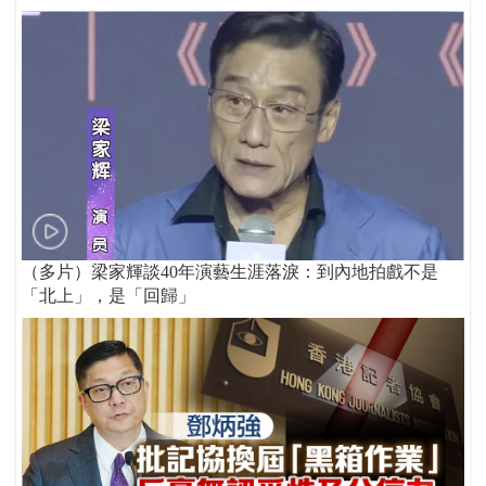
（多片）梁家輝談40年演藝生涯落淚：到內地拍戲不是
「北上」，是「回歸」