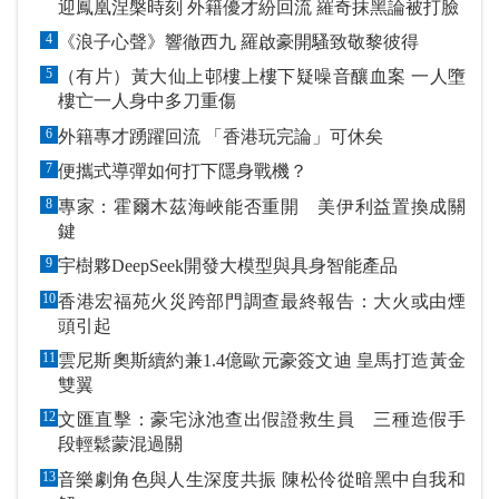
迎鳳凰涅槃時刻 外籍優才紛回流 羅奇抹黑論被打臉
4
《浪子心聲》響徹西九 羅啟豪開騷致敬黎彼得
5
（有片）黃大仙上邨樓上樓下疑噪音釀血案 一人墮
樓亡一人身中多刀重傷
6
外籍專才踴躍回流 「香港玩完論」可休矣
7
便攜式導彈如何打下隱身戰機？
8
專家：霍爾木茲海峽能否重開 美伊利益置換成關
鍵
9
宇樹夥DeepSeek開發大模型與具身智能產品
10
香港宏福苑火災跨部門調查最終報告：大火或由煙
頭引起
11
雲尼斯奧斯續約兼1.4億歐元豪簽文迪 皇馬打造黃金
雙翼
12
文匯直擊：豪宅泳池查出假證救生員 三種造假手
段輕鬆蒙混過關
13
音樂劇角色與人生深度共振 陳松伶從暗黑中自我和