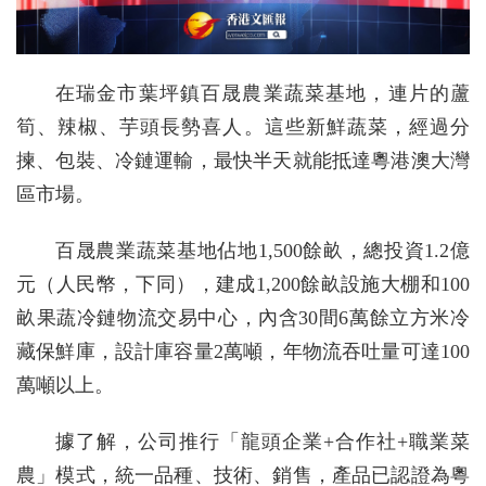
在瑞金市葉坪鎮百晟農業蔬菜基地，連片的蘆
筍、辣椒、芋頭長勢喜人。這些新鮮蔬菜，經過分
揀、包裝、冷鏈運輸，最快半天就能抵達粵港澳大灣
區市場。
百晟農業蔬菜基地佔地1,500餘畝，總投資1.2億
元（人民幣，下同），建成1,200餘畝設施大棚和100
畝果蔬冷鏈物流交易中心，內含30間6萬餘立方米冷
藏保鮮庫，設計庫容量2萬噸，年物流吞吐量可達100
萬噸以上。
據了解，公司推行「龍頭企業+合作社+職業菜
農」模式，統一品種、技術、銷售，產品已認證為粵