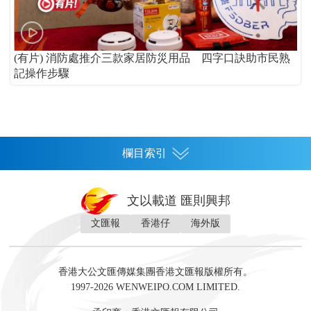
(有片) 消防處推介三款家居防災用品 四字口訣助市民熟
記操作步驟
欄目索引
首頁
文以載道 匯則興邦
香港
文匯報
香港仔
海外版
神州
灣區生活
灣區企業
灣區文化
灣區旅遊
灣區人
灣區人才
灣區政策
灣區服務易
經濟
財經
地產
投資
財評
數字經濟
經湋論
香港大公文匯傳媒集團香港文匯報版權所有。
國際
1997-2026 WENWEIPO.COM LIMITED.
評論
社評
評論
快評
來論
視頻
新聞
訪談
直播
經湋論