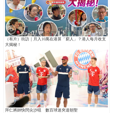
（有片）街訪｜月入10萬在港算「窮人」？港人每月收支
大揭秘！
拜仁將帥快閃尖沙咀 數百球迷夾道朝聖