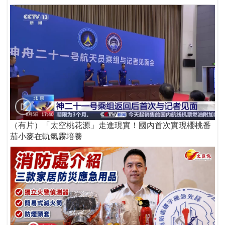
（有片）「太空桃花源」走進現實！國內首次實現櫻桃番
茄小麥在軌氣霧培養