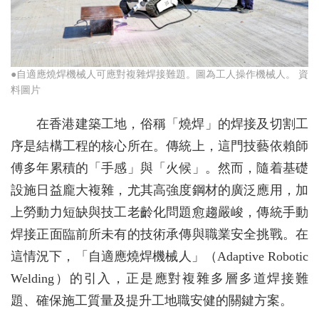
●自適應燒焊機械人可應對複雜焊接難題。圖為工人操作機械人。 資
料圖片
在香港建築工地，俗稱「燒焊」的焊接及切割工
序是結構工程的核心所在。傳統上，這門技藝依賴師
傅多年累積的「手感」與「火候」。然而，隨着基礎
設施日益龐大複雜，尤其高強度鋼材的廣泛應用，加
上勞動力短缺與技工老齡化問題愈趨嚴峻，傳統手動
焊接正面臨前所未有的技術承傳與職業安全挑戰。在
這情況下，「自適應燒焊機械人」（Adaptive Robotic
Welding）的引入，正是應對複雜多層多道焊接難
題、確保施工質量及提升工地職安健的關鍵方案。