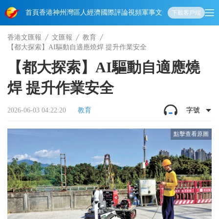
首頁
香港
神州
灣區人
經濟
國際
評論
視頻
軍事
文化
娛樂
生活
教育
體
下載客戶端
香港文匯報
文匯報
教育
【都大探索】AI驅動自適應燒焊 提升作業安全
【都大探索】AI驅動自適應燒
焊 提升作業安全
2026-06-03 04:22:20
教育
字號