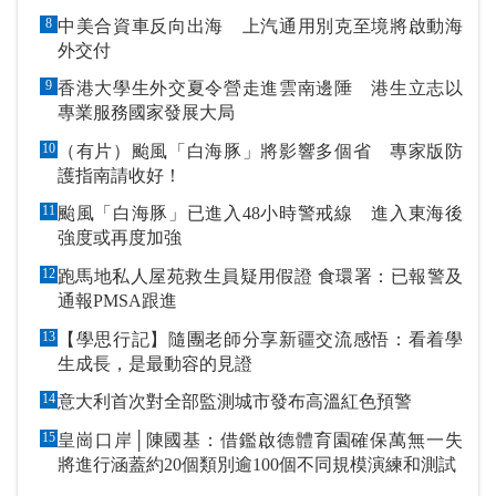
8
中美合資車反向出海 上汽通用別克至境將啟動海
外交付
9
香港大學生外交夏令營走進雲南邊陲 港生立志以
專業服務國家發展大局
10
（有片）颱風「白海豚」將影響多個省 專家版防
護指南請收好！
11
颱風「白海豚」已進入48小時警戒線 進入東海後
強度或再度加強
12
跑馬地私人屋苑救生員疑用假證 食環署：已報警及
通報PMSA跟進
13
【學思行記】隨團老師分享新疆交流感悟：看着學
生成長，是最動容的見證
14
意大利首次對全部監測城市發布高溫紅色預警
15
皇崗口岸│陳國基：借鑑啟德體育園確保萬無一失
將進行涵蓋約20個類別逾100個不同規模演練和測試