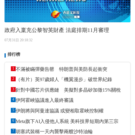
政府入稟充公黎智英財產 法庭排期11月審理
07月31日 20:18:32
排行榜
1
不滿被瞞彈藥告罄 特朗普與美防長起衝突
2
（有片）英97歲婦人「機翼漫步」破世界紀錄
3
針對中國芯片供應鏈 美擬對多晶矽加徵15%關稅
4
伊阿霍峽協議進入最終審議
5
伊朗將與阿曼達協議 或變相取霍峽控制權
6
Meta旗下AI入侵他人系統 美科技界短期內第三宗
7
胡塞武裝稱一天內襲擊兩艘沙特油輪