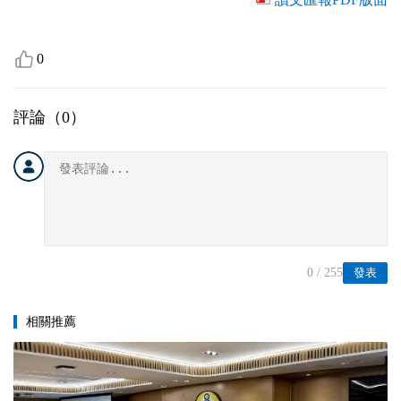
0
評論（
0
）
0
/ 255
發表
相關推薦