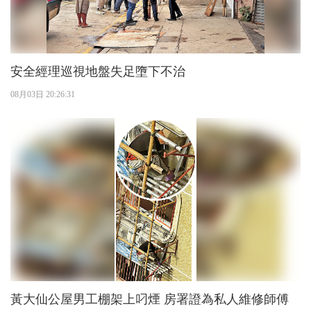
安全經理巡視地盤失足墮下不治
08月03日 20:26:31
黃大仙公屋男工棚架上叼煙 房署證為私人維修師傅