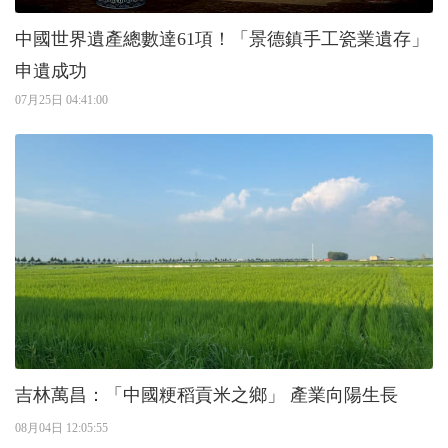
中國世界遺產總數達61項！「景德鎮手工瓷業遺存」
申遺成功
07月25日 04:41:00
吉林萬昌：「中國粳稻貢米之鄉」 產業向陽生長
08月04日 12:05:55