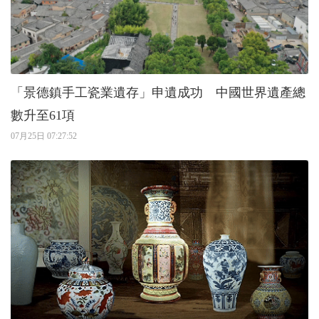
「景德鎮手工瓷業遺存」申遺成功 中國世界遺產總
數升至61項
07月25日 07:27:52