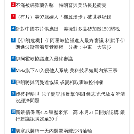
2
不滿被瞞彈藥告罄 特朗普與美防長起衝突
3
（有片）英97歲婦人「機翼漫步」破世界紀錄
4
針對中國芯片供應鏈 美擬對多晶矽加徵15%關稅
5
【伊朗危機】伊阿霍峽協議進入最終審議 料賦予伊
朗進波斯灣船隻管轄權 分析：中東一大讓步
6
伊阿霍峽協議進入最終審議
7
Meta旗下AI入侵他人系統 美科技界短期內第三宗
8
伊朗將與阿曼達協議 或變相取霍峽控制權
9
黎彼得離世 兒子開記招反擊傳聞 鍾志光代故友澄清
沒經濟問題
10
新銀債保底4.25厘歷來第二高 本月21日開始認購 銀
行建議認購20至30手
11
胡塞武裝稱一天內襲擊兩艘沙特油輪