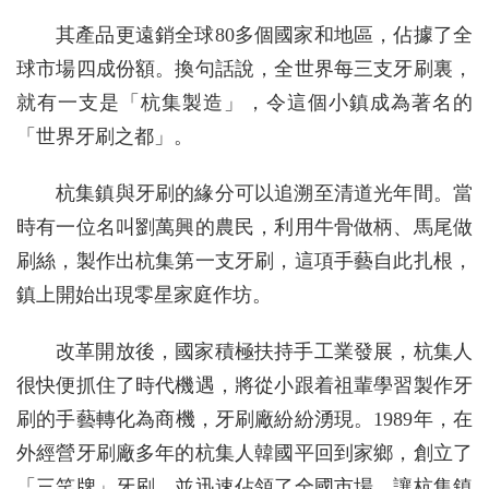
其產品更遠銷全球80多個國家和地區，佔據了全
球市場四成份額。換句話說，全世界每三支牙刷裏，
就有一支是「杭集製造」，令這個小鎮成為著名的
「世界牙刷之都」。
杭集鎮與牙刷的緣分可以追溯至清道光年間。當
時有一位名叫劉萬興的農民，利用牛骨做柄、馬尾做
刷絲，製作出杭集第一支牙刷，這項手藝自此扎根，
鎮上開始出現零星家庭作坊。
改革開放後，國家積極扶持手工業發展，杭集人
很快便抓住了時代機遇，將從小跟着祖輩學習製作牙
刷的手藝轉化為商機，牙刷廠紛紛湧現。1989年，在
外經營牙刷廠多年的杭集人韓國平回到家鄉，創立了
「三笑牌」牙刷，並迅速佔領了全國市場，讓杭集鎮