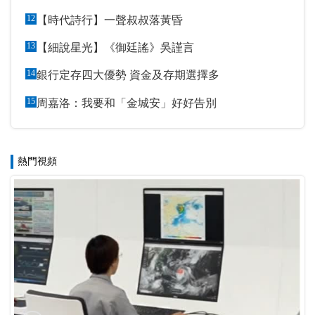
12
【時代詩行】一聲叔叔落黃昏
13
【細說星光】《御廷謠》吳謹言
14
銀行定存四大優勢 資金及存期選擇多
15
周嘉洛：我要和「金城安」好好告別
熱門視頻