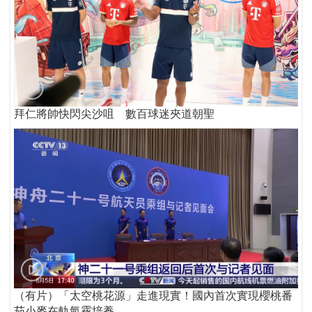
拜仁將帥快閃尖沙咀 數百球迷夾道朝聖
（有片）「太空桃花源」走進現實！國內首次實現櫻桃番
茄小麥在軌氣霧培養