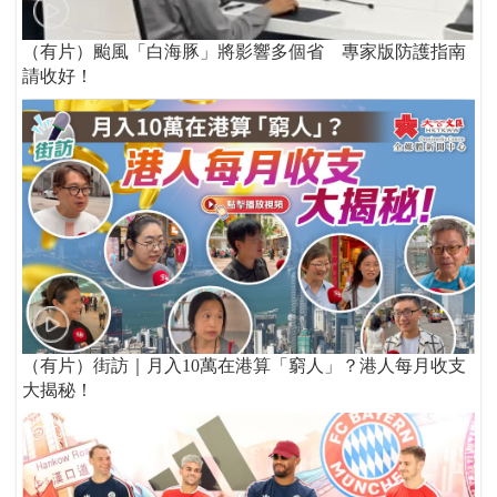
（有片）颱風「白海豚」將影響多個省 專家版防護指南
請收好！
（有片）街訪｜月入10萬在港算「窮人」？港人每月收支
大揭秘！