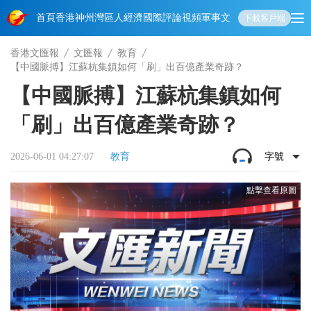
首頁
香港
神州
灣區人
經濟
國際
評論
視頻
軍事
文化
娛樂
生活
教育
體
下載客戶端
香港文匯報
文匯報
教育
【中國脈搏】江蘇杭集鎮如何「刷」出百億產業奇跡？
【中國脈搏】江蘇杭集鎮如何
「刷」出百億產業奇跡？
2026-06-01 04:27:07
教育
字號