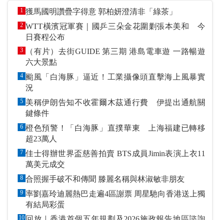
1
獲馬國明讚疊字得意 郭柏妍澄清非「綠茶」
2
WTT橫濱冠軍賽｜國乒三朵金花圍剿張本美和 今
日賽程公布
3
（有片）去街GUIDE 第三期 港島電車遊 一路暢遊
六大景點
4
颱風「白海豚」逼近！工業攝像頭直擊海上風暴實
況
5
美稱伊朗告知不收霍爾木茲通行費 伊提出通航關
鍵條件
6
橙色預警！「白海豚」直撲華東 上海福建已轉移
超23萬人
7
佳士得辦世界盃慈善拍賣 BTS成員Jimin表演上衣11
萬美元成交
8
合照握手破不和傳聞 滕麗名稱與林淑敏非朋友
9
率劉嘉玲迪麗熱巴走遍4區謝票 周星馳向香港送上獨
有結局彩蛋
10
回放｜香港首個五年規劃及2026施政報告地區諮詢