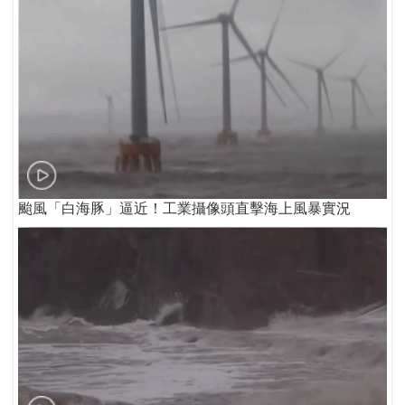
颱風「白海豚」逼近！工業攝像頭直擊海上風暴實況