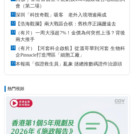
會（第二場）
11
深圳「科技奇觀」吸客 老外入境增逾兩成
12
【浩海觀瀾】兩大戰區合棋：舊秩序正蹣跚遠去
13
（有片）一周大漲超7%！金價為何突然上漲？背後
兩大推手
14
（有片）【河套科企啟航】從溫哥華到河套 生物科
企Pinnacle打造灣區「細胞工廠」
15
本報揭「假證救生員」亂象 拯總推數碼證件治源頭
熱門視頻