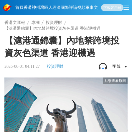
首頁
香港
神州
灣區人
經濟
國際
評論
視頻
軍事
文化
娛樂
生活
教育
體
下載客戶端
香港文匯報
專欄
投資理財
【滬港通錦囊】內地禁跨境投資灰色渠道 香港迎機遇
【滬港通錦囊】內地禁跨境投
資灰色渠道 香港迎機遇
2026-06-01 04:11:27
投資理財
字號