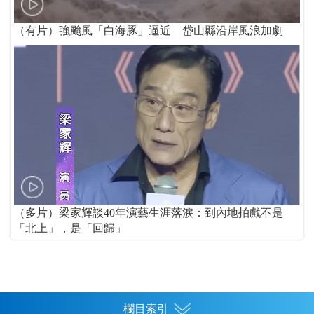
（有片）強颱風「白海豚」逼近 岱山縣沿岸風浪加劇
（多片）梁家輝談40年演藝生涯落淚：到內地拍戲不是
「北上」，是「回歸」
欄目索引