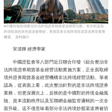
●中國內地加強整治非法跨境證券期貨基金經營活動，有分析認為，
跨境投資的灰色渠道被整頓，香港眾多合規跨境投資渠道將迎發展
機遇。 資料圖片
宋清輝 經濟學家
中國證監會等八部門近日聯合印發《綜合整治非
法跨境證券期貨基金經營活動實施方案，正全面取締
境外證券期貨基金經營機構非法跨境經營活動。筆者
認為，從表面上看，此次整治針對的是非法跨境證券
業務，但更深層次上，反映的是中國對於跨境金融風
險、資本流動秩序以及互聯網金融監管邏輯的一次全
面升級。這不僅意味着部分非法跨境炒股渠道將被切