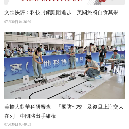
文匯快評：科技封鎖難阻進步 美國終將自食其果
07月30日 04:36:30
美擴大對華科研審查 「國防七校」及復旦上海交大
在列 中國將出手維權
07月30日 00:49:03