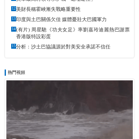
12
美財長稱霍峽漸失戰略重要性
13
印度與土巴關係欠佳 媒體憂壯大巴國軍力
14
(有片) 周星馳《功夫女足》率劉嘉玲迪麗熱巴謝票
香港版特設彩蛋
15
分析：沙土巴協議源於對美安全承諾不信任
熱門視頻