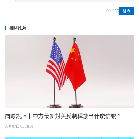
0
/ 255
發表
相關推薦
國際銳評丨中方最新對美反制釋放出什麼信號？
08月07日 05:18:01