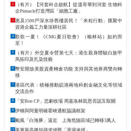
2
（有片）【河套科企啟航】從溫哥華到河套 生物科
企Pinnacle打造灣區「細胞工廠」
3
惠及1500戶深水埗舊樓居民！「米粒行動」匯聚中
資港企義工力量深耕社區
4
歡歌一夏！《CMG夏日歌會》（榆林站）如約而
至！
5
（有片）外交夏令營第七天：港生親身體驗白族甲
馬拓印及扎染技藝
6
幣安開放美股資產轉倉功能 支持與其他券商雙向轉
移
7
港區代表：積極推動皖港兩地科創金融文化等領域
交流合作
8
「安Bon CP」悲劇收場 周嘉洛林凱恩否認互取關
9
伊稱與阿曼明確霍峽通航協議框架
10
颱風「白海豚」逼近 上海危險區域已轉移3萬人
11
美軍最高將領尋求伊戰「退場途徑」