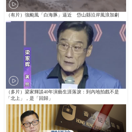
（有片）強颱風「白海豚」逼近 岱山縣沿岸風浪加劇
（多片）梁家輝談40年演藝生涯落淚：到內地拍戲不是
「北上」，是「回歸」