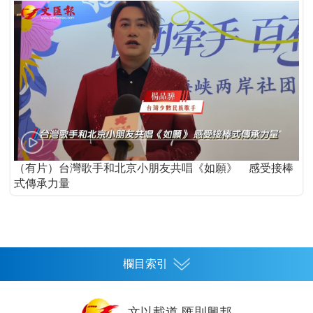
（有片）台灣歌手和北京小朋友共唱《如願》 感受接棒
式傳承力量
欄目索引
首頁
文以載道 匯則興邦