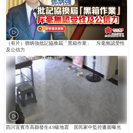
（有片）鄧炳強批記協換屆「黑箱作業」 斥毫無認受性
及公信力
四川宜賓市高縣發生4.9級地震 居民家中監控畫面曝光