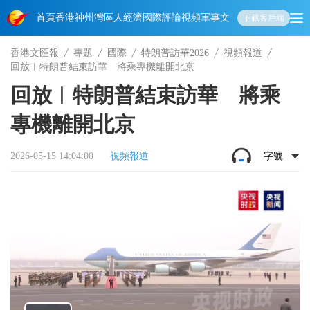
首頁
香港
神州
灣區人
經濟
國際
評論
視頻
軍事
文化
娛樂
生活
教育
體
下載客戶端
香港文匯報
專題
國際
特朗普訪華2026
視頻報道
回放︱特朗普結束訪華 將乘專機離開北京
回放︱特朗普結束訪華 將乘
專機離開北京
2026-05-15 14:04:00
視頻報道
字號