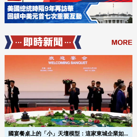
國宴餐桌上的「小」天壇模型：這家東城企業如何讓古建築驚艷外賓？