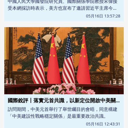
中國人民大學國發院研究員、國際關係學院教授宋偉接
受本網採訪時表示，美方也宣布了邀請習近平主席今年
秋季訪美的消息，這就意味着接下來的幾個月中，中美
05月16日 13:57:28
兩國有望保持戰略穩定，不會發生大規模衝突，也必然
會在許多具體的合作領域有實質性的動作，努力為下一
次元首峰會創造良好條件。
國際銳評丨落實元首共識，以新定位開啟中美關係新篇章
訪問期間，中美元首舉行了舉世矚目的會晤，同意構建
「中美建設性戰略穩定關係」是最重要政治共識。
05月16日 12:43:31