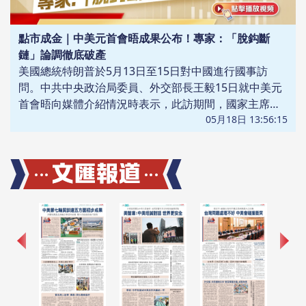
點市成金｜中美元首會晤成果公布！專家：「脫鈎斷
鏈」論調徹底破產
美國總統特朗普於5月13日至15日對中國進行國事訪
問。中共中央政治局委員、外交部長王毅15日就中美元
首會晤向媒體介紹情況時表示，此訪期間，國家主席習
近平同特朗普總統就事關中美關係以及世界和平發展的
05月18日 13:56:15
重大問題持續進行坦誠、深入、建設性、戰略性溝通，
積極探索兩個大國的正確相處之道，並就此達成一系列
共識。