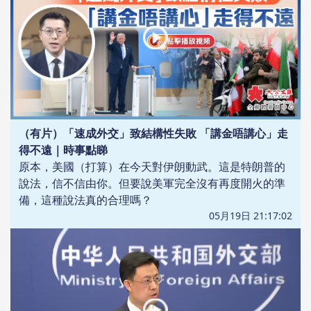
（有片）「速成外交」致結構性失敗 「講金唔講心」走
得不遠｜時事點睇
原本，美國（打算）在今天對伊朗動武。這是特朗普的
說法，信不信由你。但要說美軍完全沒有再度開火的準
備，這種說法真的合理嗎？
05月19日 21:17:02