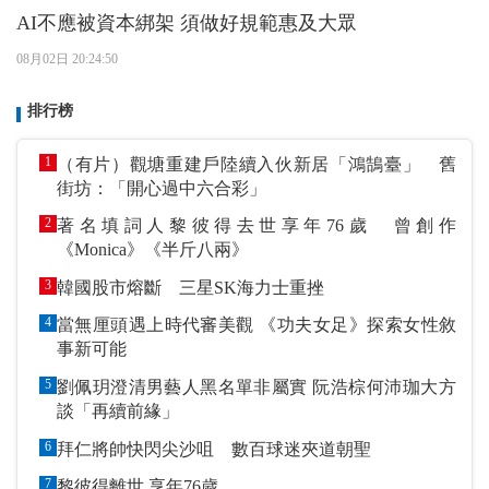
AI不應被資本綁架 須做好規範惠及大眾
08月02日 20:24:50
排行榜
1
（有片）觀塘重建戶陸續入伙新居「鴻鵠臺」 舊
街坊：「開心過中六合彩」
2
著名填詞人黎彼得去世享年76歲 曾創作
《Monica》《半斤八兩》
3
韓國股市熔斷 三星SK海力士重挫
4
當無厘頭遇上時代審美觀 《功夫女足》探索女性敘
事新可能
5
劉佩玥澄清男藝人黑名單非屬實 阮浩棕何沛珈大方
談「再續前緣」
6
拜仁將帥快閃尖沙咀 數百球迷夾道朝聖
7
黎彼得離世 享年76歲