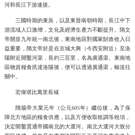
河和長江下游連接。
三國時期的東吳，以及東晉南朝時期，長江中下
游流域人口激增，文化及經濟生產力不斷提升。隋文
帝開皇九年統一南北後，東南地區對國家財政收入日
益重要，隋文帝於是在京城大興（今西安附近）至洛
陽附近開鑿河渠，長約三百里，名為廣通渠。東南地
區物資糧食扺達洛陽後，便可以透過廣通渠，輸送往
關中。
宏偉堪比萬里長城
隋煬帝大業元年（公元605年）繼位後，為了保
障北方地區的糧食供應，以及方便收取租調等稅項，
決定開鑿貫通帝國南北的大運河。南北大運河大致分