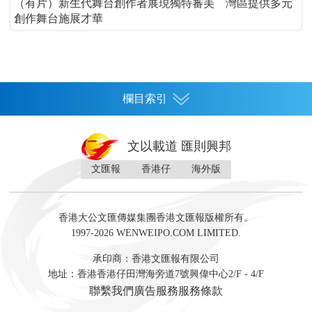
（有片）新生代舞台創作者展現獨特審美 灣區提供多元
創作舞台施展才華
欄目索引
首頁
文以載道 匯則興邦
香港
文匯報
香港仔
海外版
神州
灣區生活
灣區企業
灣區文化
灣區旅遊
灣區人
灣區人才
灣區政策
灣區服務易
經濟
財經
地產
投資
財評
數字經濟
經湋論
香港大公文匯傳媒集團香港文匯報版權所有。
國際
1997-2026 WENWEIPO.COM LIMITED.
評論
社評
評論
快評
來論
視頻
新聞
訪談
直播
經湋論
承印商：香港文匯報有限公司
軍事
地址：香港香港仔田灣海旁道7號興偉中心2/F - 4/F
文化
文博
藝術
文學
聯繫我們
廣告服務
服務條款
娛樂