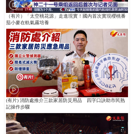
（有片）「太空桃花源」走進現實！國內首次實現櫻桃番
茄小麥在軌氣霧培養
(有片) 消防處推介三款家居防災用品 四字口訣助市民熟
記操作步驟