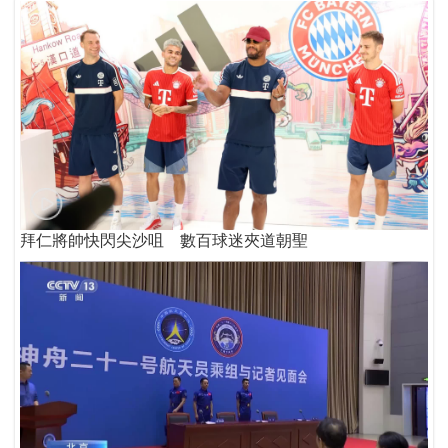
拜仁將帥快閃尖沙咀 數百球迷夾道朝聖