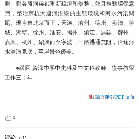
劃，對各段河渠都重新疏𣿰和修整，並且推動環保意
識，整治京杭大運河沿線的生態環境和河水污染問
題。現今自北京而下，天津、滄州、德州、臨清、聊
城、濟寧、徐州、淮安、揚州、鎮江、無錫、蘇州、
嘉興、杭州、紹興而至寧波，一路𣈱通無阻，沿途河
水清澈見底，兩岸景色優美。
●緩圓 資深中學中史科及中文科教師，從事教學
工作三十年
讀文匯報PDF版面
0
評論（
0
）