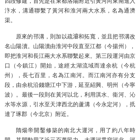
四段修建，首先是在東都洛陽附近引黃河向東南進入
汴水，溝通聯繫了黃河和淮河兩大水系，名為通濟
渠。
原來的邗溝，則加以疏𣿰和拓寬，並且把邗溝改
名山陽瀆。山陽瀆由淮河中段直至江都（今揚州），
即把淮河和長江兩大水系聯繫起來。第三段運河由京
口（今鎮江）開始，途經太湖流域而達余杭（今杭
州），長七百里，名為江南河。而江南河亦有分支
段，由余杭沿錢塘江中下游，延至紹興、明州（今寧
波）。最後一段則在黃河以北，利用淇水、衞河、沁
水等水源，引水至天津西北的蘆溝（今永定河），扺
達了琢郡（今北京）附近。
隋煬帝開鑿修築的南北大運河，用了約八年時