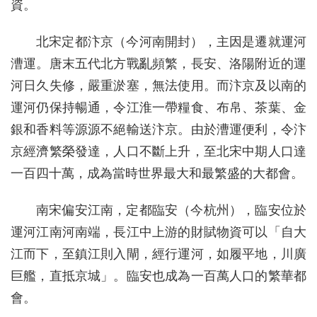
資。
北宋定都汴京（今河南開封），主因是遷就運河
漕運。唐末五代北方戰亂頻繁，長安、洛陽附近的運
河日久失修，嚴重淤塞，無法使用。而汴京及以南的
運河仍保持暢通，令江淮一帶糧食、布帛、茶葉、金
銀和香料等源源不絕輸送汴京。由於漕運便利，令汴
京經濟繁榮發達，人口不斷上升，至北宋中期人口達
一百四十萬，成為當時世界最大和最繁盛的大都會。
南宋偏安江南，定都臨安（今杭州），臨安位於
運河江南河南端，長江中上游的財賦物資可以「自大
江而下，至鎮江則入閘，經行運河，如履平地，川廣
巨艦，直抵京城」。臨安也成為一百萬人口的繁華都
會。