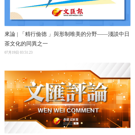
來論 | 「精行儉德 」與形制唯美的分野——淺談中日
茶文化的同異之一
07月19日 03:51:23