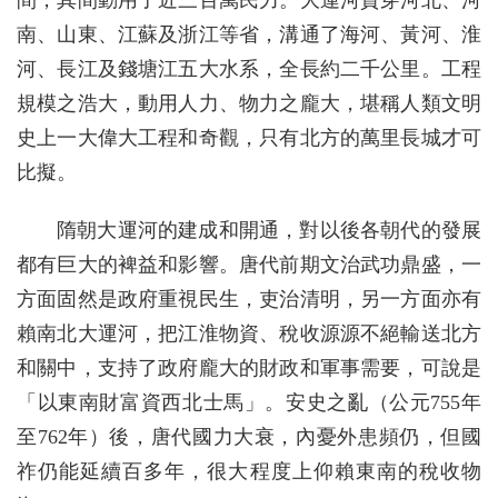
間，其間動用了近三百萬民力。大運河貫穿河北、河
南、山東、江蘇及浙江等省，溝通了海河、黃河、淮
河、長江及錢塘江五大水系，全長約二千公里。工程
規模之浩大，動用人力、物力之龐大，堪稱人類文明
史上一大偉大工程和奇觀，只有北方的萬里長城才可
比擬。
隋朝大運河的建成和開通，對以後各朝代的發展
都有巨大的裨益和影響。唐代前期文治武功鼎盛，一
方面固然是政府重視民生，吏治清明，另一方面亦有
賴南北大運河，把江淮物資、稅收源源不絕輸送北方
和關中，支持了政府龐大的財政和軍事需要，可說是
「以東南財富資西北士馬」。安史之亂（公元755年
至762年）後，唐代國力大衰，內憂外患頻仍，但國
祚仍能延續百多年，很大程度上仰賴東南的稅收物