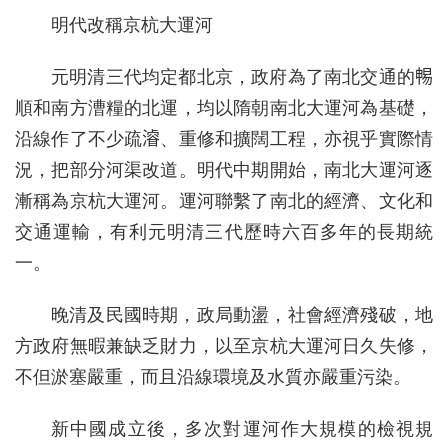
明代改稱京杭大運河
元明清三代均定都北京，政府為了南北交通的𣈱
順和南方漕糧的北運，均以隋朝南北大運河為基礎，
沿線作了不少疏𣿰、重修和擴闊工程，亦視乎實際情
況，把部分河渠改道。明代中期開始，南北大運河逐
漸稱為京杭大運河。運河聯繫了南北的經濟、文化和
交通運輸，有利元明清三代歷時六百多年的長期統
一。
晚清及民國時期，政局動盪，社會經濟殘破，地
方政府無暇兼缺乏財力，以至京杭大運河日久失修，
不但淤塞嚴重，而且沿線環境及水質亦嚴重污染。
新中國成立後，多次對運河作大規模的檢視規