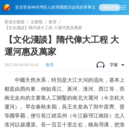
首頁
香港
神州
灣區人
經濟
國際
評論
視頻
軍事
文化
娛樂
生活
教育
體
下載客戶端
香港文匯報
文匯報
教育
【文化淺談】隋代偉大工程 大運河惠及萬家
【文化淺談】隋代偉大工程 大
運河惠及萬家
2025-09-04 04:10:41
教育
字號
中國天然水系，特別是大江大河的流向，基本上
都是由西向東，例如長江、黃河、淮河、西江等，而
南北走向的主要靠人工開鑿的南北大運河（今京杭大
運河）。早在春秋末期，吳王夫差為了與中原齊、晉
等國爭覇，便引長江經瓜州（今江蘇邗江南段）北入
淮河以築通渠。長一百五十里左右，稱為邗溝，把淮