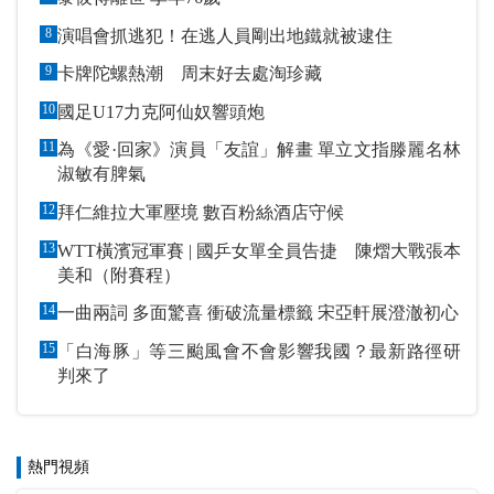
8
演唱會抓逃犯！在逃人員剛出地鐵就被逮住
9
卡牌陀螺熱潮 周末好去處淘珍藏
10
國足U17力克阿仙奴響頭炮
11
為《愛·回家》演員「友誼」解畫 單立文指滕麗名林
淑敏有脾氣
12
拜仁維拉大軍壓境 數百粉絲酒店守候
13
WTT橫濱冠軍賽 | 國乒女單全員告捷 陳熠大戰張本
美和（附賽程）
14
一曲兩詞 多面驚喜 衝破流量標籤 宋亞軒展澄澈初心
15
「白海豚」等三颱風會不會影響我國？最新路徑研
判來了
熱門視頻