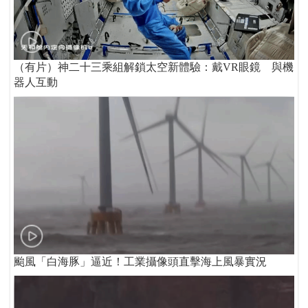
（有片）神二十三乘組解鎖太空新體驗：戴VR眼鏡 與機
器人互動
颱風「白海豚」逼近！工業攝像頭直擊海上風暴實況