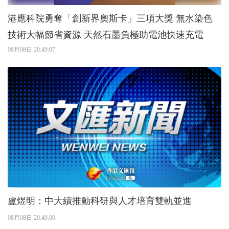
港應科院勇奪「創新界奧斯卡」三項大獎 無水染色
技術大幅節省資源 天然石墨負極助電池快速充電
08月08日 20:49:07
盧煜明：中大續推動科研與人才培育雙軌並進
08月08日 20:49:00