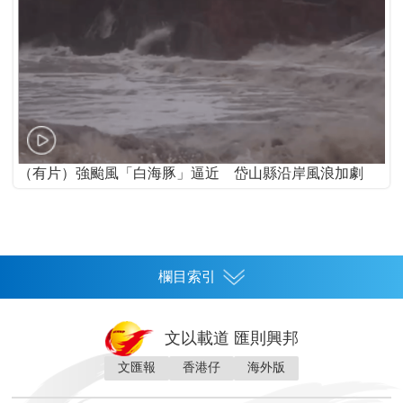
（有片）強颱風「白海豚」逼近 岱山縣沿岸風浪加劇
欄目索引
首頁
文以載道 匯則興邦
香港
文匯報
香港仔
海外版
神州
灣區生活
灣區企業
灣區文化
灣區旅遊
灣區人