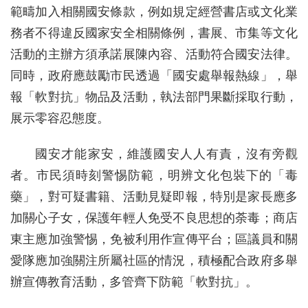
範疇加入相關國安條款，例如規定經營書店或文化業
務者不得違反國家安全相關條例，書展、市集等文化
活動的主辦方須承諾展陳內容、活動符合國安法律。
同時，政府應鼓勵市民透過「國安處舉報熱線」，舉
報「軟對抗」物品及活動，執法部門果斷採取行動，
展示零容忍態度。
國安才能家安，維護國安人人有責，沒有旁觀
者。市民須時刻警惕防範，明辨文化包裝下的「毒
藥」，對可疑書籍、活動見疑即報，特別是家長應多
加關心子女，保護年輕人免受不良思想的荼毒；商店
東主應加強警惕，免被利用作宣傳平台；區議員和關
愛隊應加強關注所屬社區的情況，積極配合政府多舉
辦宣傳教育活動，多管齊下防範「軟對抗」。