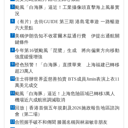
5
颱風「白海豚」逼近！工業攝像頭直擊海上風暴實
況
6
（有片）去街GUIDE 第三期 港島電車遊 一路暢遊
六大景點
7
美稱伊朗告知不收霍爾木茲通行費 伊提出通航關
鍵條件
8
今年第16號颱風「琵鷺」生成 將向偏東方向移動
強度緩慢增強
9
橙色預警！「白海豚」直撲華東 上海福建已轉移
超23萬人
10
佳士得辦世界盃慈善拍賣 BTS成員Jimin表演上衣11
萬美元成交
11
颱風「白海豚」逼近！上海危險區域已轉移3萬人
機場近六成航班調減取消
12
回放｜香港首個五年規劃及2026施政報告地區諮詢
會（第二場）
13
合照握手破不和傳聞 滕麗名稱與林淑敏非朋友