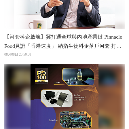
【河套科企啟航】冀打通全球與內地產業鏈 Pinnacle
Food見證「香港速度」 納指生物科企落戶河套 打造
灣區「細胞工廠」
08月08日 20:50:08