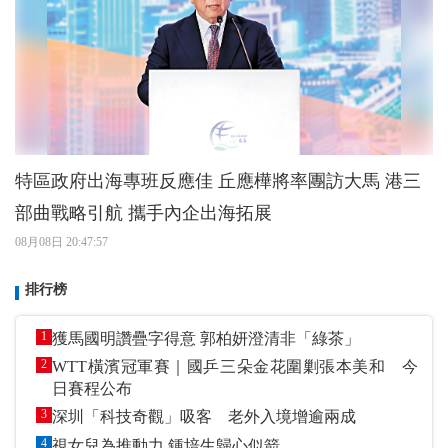
特區政府出海專班反應佳 丘應樺將率團訪大馬 港三
部曲戰略引航 攜手內企出海拓展
08月08日 20:47:57
排行榜
1
獲馬國明讚疊字得意 郭柏妍澄清非「綠茶」
2
WTT橫濱冠軍賽｜國乒三朵金花圍剿張本美和 今
日賽程公布
3
深圳「科技奇觀」吸客 老外入境增逾兩成
4
視女兒為推動力 鍾培生歸心似箭