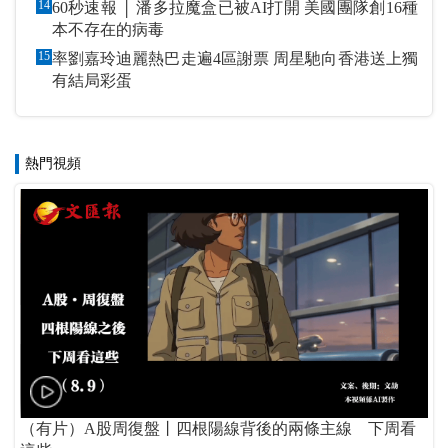
14
60秒速報 │ 潘多拉魔盒已被AI打開 美國團隊創16種
本不存在的病毒
15
率劉嘉玲迪麗熱巴走遍4區謝票 周星馳向香港送上獨
有結局彩蛋
熱門視頻
（有片）A股周復盤丨四根陽線背後的兩條主線 下周看