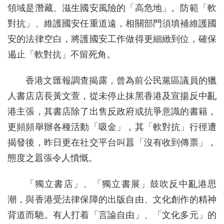
領域是潛藏、滋生國安風險的「高危地」。防範「軟
對抗」、維護國安任重道遠，相關部門須填補維護國
安的法律空白，將護國安工作做得更細緻到位，確保
遏止「軟對抗」不留死角。
香港文匯報調查揭露，曾為前公民黨區議員的獵
人書店店長黃文萱，從未停止抹黑香港及宣揚反中亂
港主張，其書店除了出售反政府或抗爭意識的書籍，
更頻頻舉辦各種活動「吸金」，其「軟對抗」行徑遭
揭發後，昨日更在社交平台叫囂「沒有收到傳票」，
態度之囂張令人憤慨。
「獨立書店」、「獨立書展」鼓吹反中亂港思
潮，與香港受法律保障的出版自由、文化創作的精神
背道而馳。有人打着「言論自由」、「文化多元」的