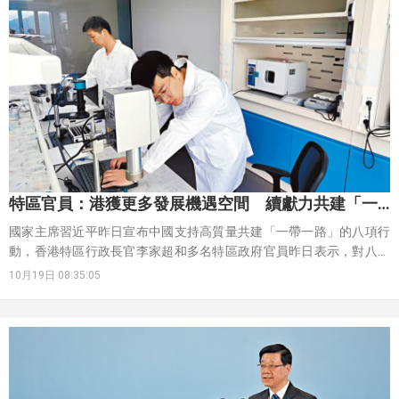
特區官員：港獲更多發展機遇空間 續獻力共建「一
帶一路」
國家主席習近平昨日宣布中國支持高質量共建「一帶一路」的八項行
動，香港特區行政長官李家超和多名特區政府官員昨日表示，對八項
行動的提出感到很振奮，認為這些行動將為香港帶來更多發展機遇和
10月19日 08:35:05
空間。