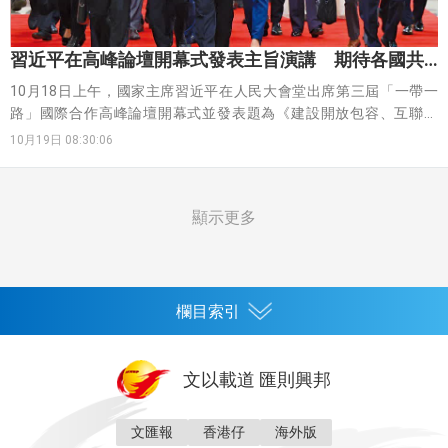
習近平在高峰論壇開幕式發表主旨演講 期待各國共
同實現現代化
10月18日上午，國家主席習近平在人民大會堂出席第三屆「一帶一
路」國際合作高峰論壇開幕式並發表題為《建設開放包容、互聯互
通、共同發展的世界》的主旨演講，宣布中國支持高質量共建「一帶
10月19日 08:30:06
一路」的八項行動。
顯示更多
欄目索引
首頁
文以載道 匯則興邦
香港
神州
灣區生活
灣區企業
灣區文化
灣區旅遊
文匯報
香港仔
海外版
灣區人