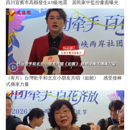
四川宜賓市高縣發生4.9級地震 居民家中監控畫面曝光
（有片）台灣歌手和北京小朋友共唱《如願》 感受接棒
式傳承力量