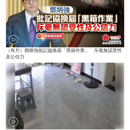
（有片）鄧炳強批記協換屆「黑箱作業」 斥毫無認受性
及公信力