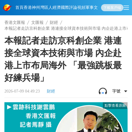
首頁
香港
神州
灣區人
經濟
國際
評論
視頻
軍事
文化
娛樂
生活
教育
體
下載客戶端
香港文匯報
文匯報
財經
本報記者走訪京科創企業 港連接全球資本技術與市場 內企赴港上市布
本報記者走訪京科創企業 港連
接全球資本技術與市場 內企赴
港上市布局海外 「最強跳板最
好練兵場」
2026-07-09 04:49:23
財經
字號