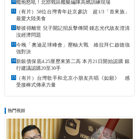
10
艦炮怒吼！北部戰區艦艇編隊高燃訓練現場
11
（有片）58位台灣青年赴京參訪 超1/3「首來族」
最愛大陸美食
12
黎彼得離世 兒子開記招反擊傳聞 鍾志光代故友澄清
沒經濟問題
13
今晚「奧迪足球峰會」壓軸大戰 維拉拜仁啟德強
強對決
14
新銀債保底4.25厘歷來第二高 本月21日開始認購 銀
行建議認購20至30手
15
（有片）台灣歌手和北京小朋友共唱《如願》 感
受接棒式傳承力量
熱門視頻