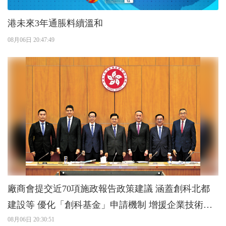
港未來3年通脹料續溫和
08月06日 20:47:49
廠商會提交近70項施政報告政策建議 涵蓋創科北都
建設等 優化「創科基金」申請機制 增援企業技術應
用
08月06日 20:30:51