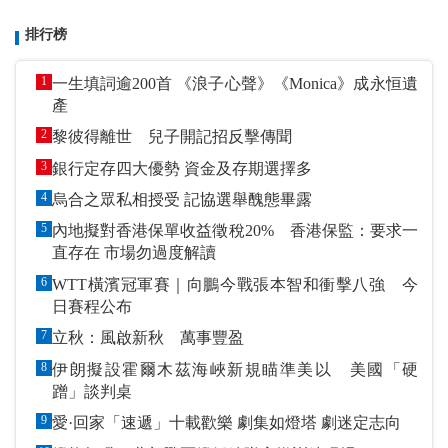
排行榜
1
一生填詞逾200首 《浪子心聲》《Monica》成永恒遺
產
2
黎彼得離世 兒子開記招反擊傳聞
3
銀行定存四大優勢 資金及存期選擇多
4
烏合之眾私相授受 記協選舉醜態畢露
5
內地擬對香港保單收益徵稅20% 香港保監：要求一
直存在 市場勿過度解讀
6
WTT橫濱冠軍賽｜向鵬今戰張本智和衝擊八強 今
日賽程公布
7
立秋：風啟新秋 萬事豐盈
8
伊朗擬設霍爾木茲海峽新規瞄準美以 美國「硬
蹭」談判桌
9
愛·回家「速遞」十載歡樂 劇集如燈塔 劇迷定志向