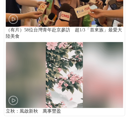
（有片）58位台灣青年赴京參訪 超1/3「首來族」最愛大
陸美食
立秋：風啟新秋 萬事豐盈