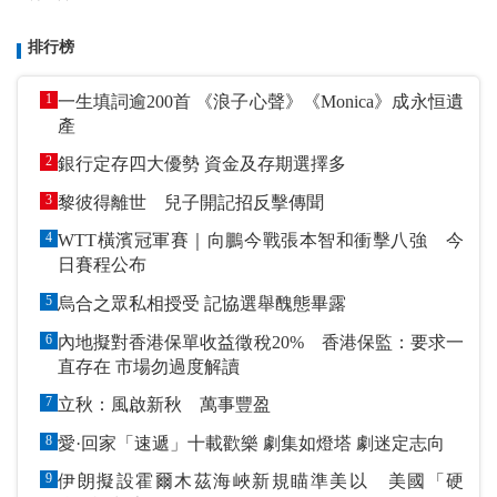
排行榜
1
一生填詞逾200首 《浪子心聲》《Monica》成永恒遺
產
2
銀行定存四大優勢 資金及存期選擇多
3
黎彼得離世 兒子開記招反擊傳聞
4
WTT橫濱冠軍賽｜向鵬今戰張本智和衝擊八強 今
日賽程公布
5
烏合之眾私相授受 記協選舉醜態畢露
6
內地擬對香港保單收益徵稅20% 香港保監：要求一
直存在 市場勿過度解讀
7
立秋：風啟新秋 萬事豐盈
8
愛·回家「速遞」十載歡樂 劇集如燈塔 劇迷定志向
9
伊朗擬設霍爾木茲海峽新規瞄準美以 美國「硬