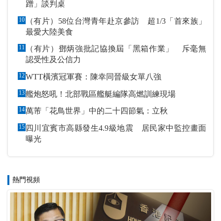
蹭」談判桌
10
（有片）58位台灣青年赴京參訪 超1/3「首來族」
最愛大陸美食
11
（有片）鄧炳強批記協換屆「黑箱作業」 斥毫無
認受性及公信力
12
WTT橫濱冠軍賽：陳幸同晉級女單八強
13
艦炮怒吼！北部戰區艦艇編隊高燃訓練現場
14
萬芾「花鳥世界」中的二十四節氣：立秋
15
四川宜賓市高縣發生4.9級地震 居民家中監控畫面
曝光
熱門視頻