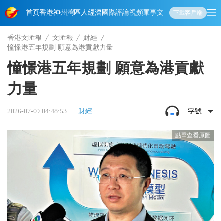
首頁
香港
神州
灣區人
經濟
國際
評論
視頻
軍事
文化
娛樂
生活
教育
體
下載客戶端
香港文匯報
文匯報
財經
憧憬港五年規劃 願意為港貢獻力量
憧憬港五年規劃 願意為港貢獻
力量
2026-07-09 04:48:53
財經
字號