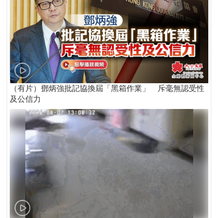
（有片）鄧炳強批記協換屆「黑箱作業」 斥毫無認受性
及公信力