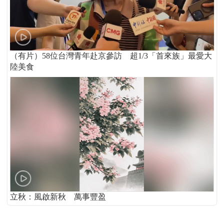
（有片）58位台灣青年赴京參訪 超1/3「首來族」最愛大
陸美食
立秋：風啟新秋 萬事豐盈