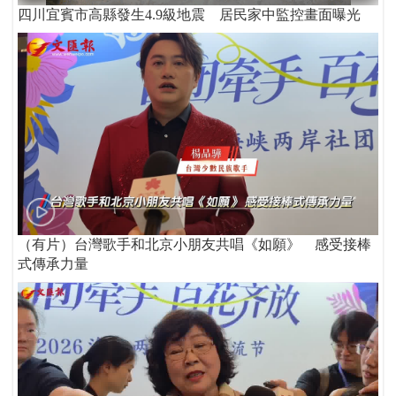
四川宜賓市高縣發生4.9級地震 居民家中監控畫面曝光
（有片）台灣歌手和北京小朋友共唱《如願》 感受接棒
式傳承力量