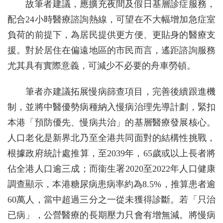
故筆者建議，應擴充夜間及假日基層診症服務，
配合24小時醫療諮詢熱線，可望在不大幅增加急症室
負荷的前提下，為居民提供更方便、更貼身的醫療支
援。對於居住在偏遠地區的市民而言，遙距諮詢服務
尤其具有實際意義，可減少不必要的舟車勞頓。
筆者亦建議拓展慢病篩查項目，完善後續跟進機
制，並將中醫優勢病種納入慢病治理先導計劃，緊扣
本港「預防優先、慢病共治」的基層醫療發展核心。
人口老化是新界北乃至全港共同面對的結構性挑戰，
根據政府統計處推算，至2039年，65歲或以上長者將
佔全港人口逾三成；而衞生署2020至2022年人口健康
調查顯示，本港糖尿病患病率約為8.5%，推算患者逾
60萬人，當中超過三分之一從未獲得診斷。若「只治
已病」，公營醫療的長期壓力只會有增無減。將慢病