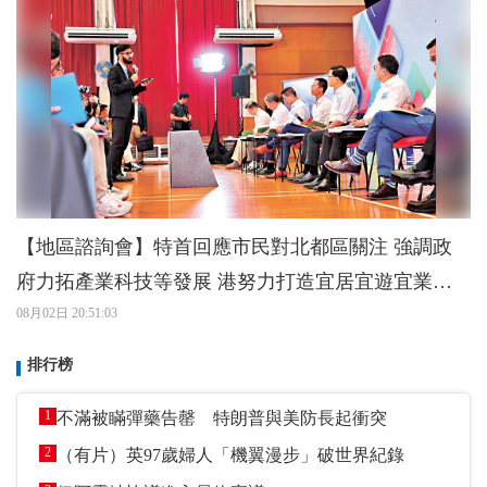
【地區諮詢會】特首回應市民對北都區關注 強調政
府力拓產業科技等發展 港努力打造宜居宜遊宜業都
會區
08月02日 20:51:03
排行榜
1
不滿被瞞彈藥告罄 特朗普與美防長起衝突
2
（有片）英97歲婦人「機翼漫步」破世界紀錄