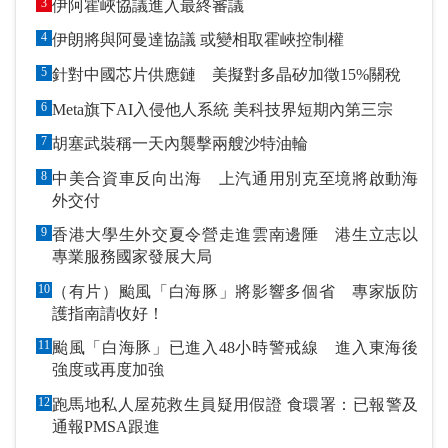
3
伊阿霍峽協議進入最終審議
4
伊朗將與阿曼達協議 或變相取霍峽控制權
5
針對中國芯片供應鏈 美擬對多晶矽加徵15%關稅
6
Meta旗下AI入侵他人系統 美科技界短期內第三宗
7
胡塞武裝稱一天內襲擊兩艘沙特油輪
8
中美合資車反向出海 上汽通用別克至境將啟動海
外交付
9
香港大學生外交夏令營走進雲南邊陲 港生立志以
專業服務國家發展大局
10
（有片）颱風「白海豚」將影響多個省 專家版防
護指南請收好！
11
颱風「白海豚」已進入48小時警戒線 進入東海後
強度或再度加強
12
跑馬地私人屋苑救生員疑用假證 食環署：已報警及
通報PMSA跟進