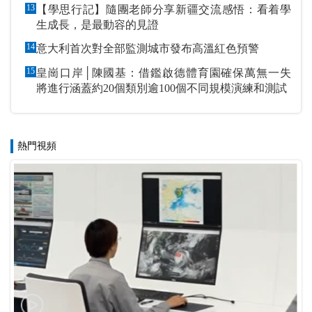
13
【學思行記】隨團老師分享新疆交流感悟：看着學
生成長，是最動容的見證
14
意大利首次對全部監測城市發布高溫紅色預警
15
皇崗口岸│陳國基：借鑑啟德體育園確保萬無一失
將進行涵蓋約20個類別逾100個不同規模演練和測試
熱門視頻