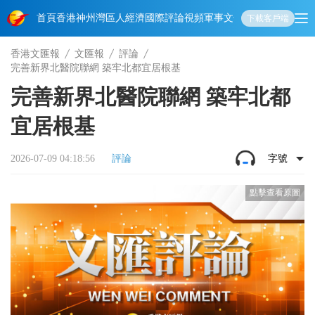
首頁
香港
神州
灣區人
經濟
國際
評論
視頻
軍事
文化
娛樂
生活
教育
體
下載客戶端
香港文匯報
文匯報
評論
完善新界北醫院聯網 築牢北都宜居根基
完善新界北醫院聯網 築牢北都
宜居根基
2026-07-09 04:18:56
評論
字號