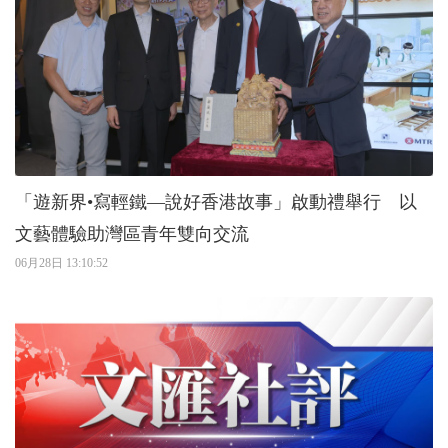
「遊新界•寫輕鐵—說好香港故事」啟動禮舉行 以
文藝體驗助灣區青年雙向交流
06月28日 13:10:52