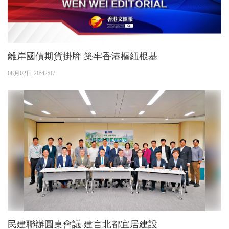
離岸國債期貨掛牌 築牢香港樞紐根基
08月02日 20:42:07
民建聯辦圓桌會議 建言北都宜居建設