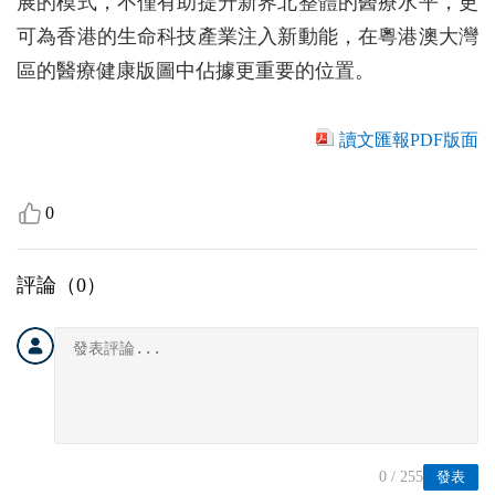
展的模式，不僅有助提升新界北整體的醫療水平，更
可為香港的生命科技產業注入新動能，在粵港澳大灣
區的醫療健康版圖中佔據更重要的位置。
讀文匯報PDF版面
0
評論（
0
）
0
/ 255
發表