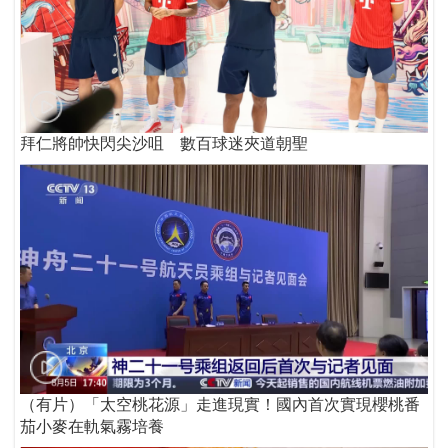
拜仁將帥快閃尖沙咀 數百球迷夾道朝聖
（有片）「太空桃花源」走進現實！國內首次實現櫻桃番
茄小麥在軌氣霧培養