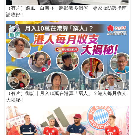
（有片）颱風「白海豚」將影響多個省 專家版防護指南
請收好！
（有片）街訪｜月入10萬在港算「窮人」？港人每月收支
大揭秘！