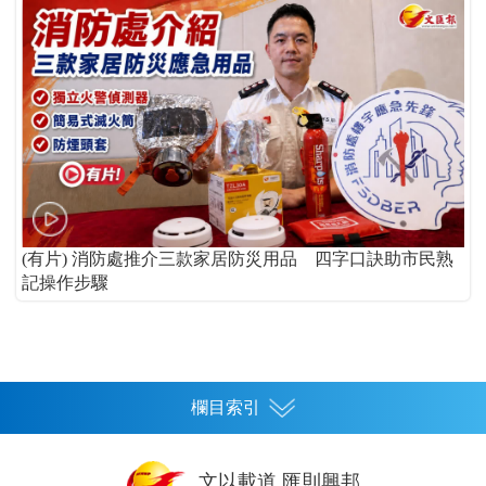
(有片) 消防處推介三款家居防災用品 四字口訣助市民熟
記操作步驟
欄目索引
首頁
文以載道 匯則興邦