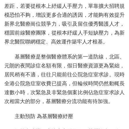
差距，若要從根本上紓緩人手壓力，單靠擴大招聘規
模恐怕不夠，增設更多合適的誘因，才能夠有效提升
新界北醫療崗位競爭力，吸引及留住優秀醫護人才，
穩固前線醫療團隊，從根本紓緩人手短缺壓力，為新
界北醫院聯網穩定、高效運作築牢人才根基。
基層醫療是整個醫療體系的第一道防線，北區、
元朗的夜間診症名額有限，假日醫療資源更為緊絀，
居民稍有不適，往往只能前往公院急症室求診。現時
全港公院急症室收費已提高，但輪候時間仍然動輒長
達數小時，次緊急及非緊急個案比例佔急症室求診人
次相當大的部分，基層醫療分流功能有待加強。
主動預防 為基層醫療紓壓