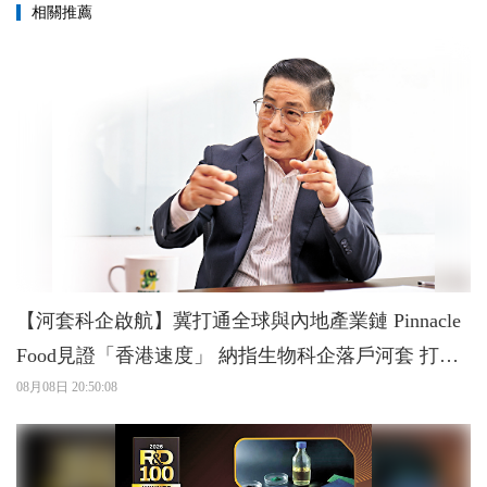
相關推薦
【河套科企啟航】冀打通全球與內地產業鏈 Pinnacle
Food見證「香港速度」 納指生物科企落戶河套 打造
灣區「細胞工廠」
08月08日 20:50:08