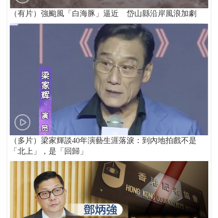
（有片）強颱風「白海豚」逼近 岱山縣沿岸風浪加劇
（多片）梁家輝談40年演藝生涯落淚：到內地拍戲不是
「北上」，是「回歸」