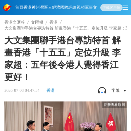
首頁
香港
神州
灣區人
經濟
國際
評論
視頻
軍事
文化
娛樂
生活
教育
體
下載客戶端
香港文匯報
文匯報
香港
大文集團聯手港台專訪特首 解畫香港「十五五」定位升級 李家超：
大文集團聯手港台專訪特首 解
畫香港「十五五」定位升級 李
家超：五年後令港人覺得香江
更好！
2026-07-08 04:47:54
香港
字號