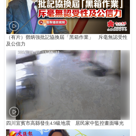
（有片）鄧炳強批記協換屆「黑箱作業」 斥毫無認受性
及公信力
四川宜賓市高縣發生4.9級地震 居民家中監控畫面曝光