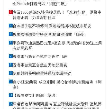
企Pinnacle打造灣區「細胞工廠」
3
惠及1500戶深水埗舊樓居民！「米粒行動」匯聚中
資港企義工力量深耕社區
4
合照握手破不和傳聞 滕麗名稱與林淑敏非朋友
5
獲馬國明讚疊字得意 郭柏妍澄清非「綠茶」
6
率劉嘉玲迪麗熱巴走遍4區謝票 周星馳向香港送上獨
有結局彩蛋
7
香港電台第五台戲曲之夜節目表
8
香港電台第五台戲曲天地節目表
9
伊稱與阿曼明確霍峽通航協議框架
10
自小鍾愛曲藝 成立劇團 梁心怡創業推新編劇《周
處》
11
【戲曲視窗】四個「梁瑛」
12
烏遠程攻擊伊朗商船 今夏全球地緣最大變局 區域博