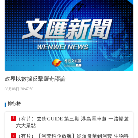
政界以數據反擊羅奇謬論
08月08日 20:47:50
排行榜
1
（有片）去街GUIDE 第三期 港島電車遊 一路暢遊
六大景點
2
（有片）【河套科企啟航】從溫哥華到河套 生物科