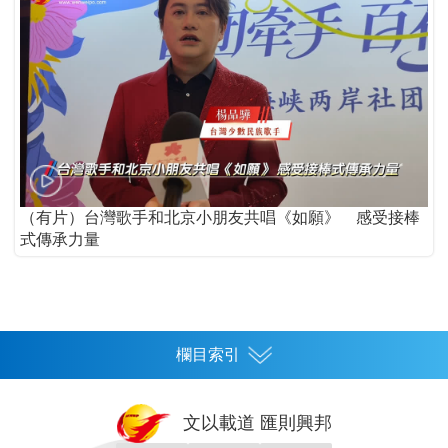
（有片）台灣歌手和北京小朋友共唱《如願》 感受接棒
式傳承力量
欄目索引
首頁
文以載道 匯則興邦
香港