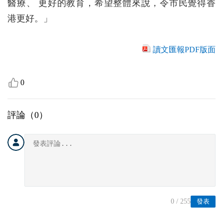
醫療、 更好的教育，希望整體來說，令市民覺得香
港更好。」
讀文匯報PDF版面
0
評論（
0
）
0
/ 255
發表