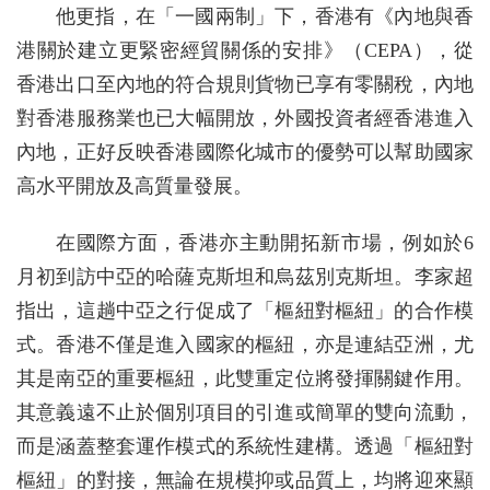
他更指，在「一國兩制」下，香港有《內地與香
港關於建立更緊密經貿關係的安排》（CEPA），從
香港出口至內地的符合規則貨物已享有零關稅，內地
對香港服務業也已大幅開放，外國投資者經香港進入
內地，正好反映香港國際化城市的優勢可以幫助國家
高水平開放及高質量發展。
在國際方面，香港亦主動開拓新市場，例如於6
月初到訪中亞的哈薩克斯坦和烏茲別克斯坦。李家超
指出，這趟中亞之行促成了「樞紐對樞紐」的合作模
式。香港不僅是進入國家的樞紐，亦是連結亞洲，尤
其是南亞的重要樞紐，此雙重定位將發揮關鍵作用。
其意義遠不止於個別項目的引進或簡單的雙向流動，
而是涵蓋整套運作模式的系統性建構。透過「樞紐對
樞紐」的對接，無論在規模抑或品質上，均將迎來顯