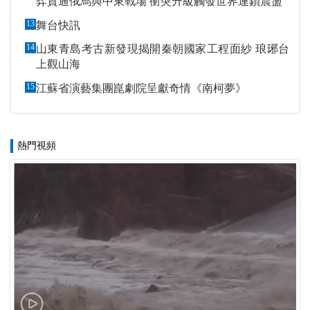
弈貫通俄烏與中東戰場 衝突升級觸發世界連鎖震盪
13
舞台快訊
14
山東青島考古新發現揭開秦朝國家工程面紗 琅琊台
上觀山海
15
江蘇省演藝集團崑劇院呈獻奇情《南柯夢》
熱門視頻