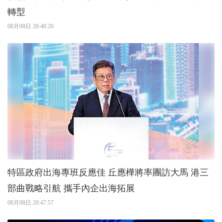
轉型
08月08日 20:48:20
特區政府出海專班反應佳 丘應樺將率團訪大馬 港三
部曲戰略引航 攜手內企出海拓展
08月08日 20:47:57