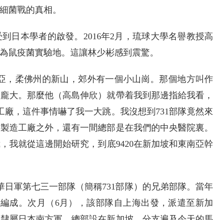
細菌戰的真相。
到日本學者的啟發。2016年2月，琉球大學名譽教授高
為鼠疫菌實驗地。這讓林少彬感到震驚。
西亞，柔佛州的新山，郊外有一個小山崗。那個地方叫作
常龐大。那麼他（高島伸欣）就帶着我到那邊指給我看，
工廠，這件事情嚇了我一大跳。我沒想到731部隊竟然來
的製造工廠之外，還有一間總部是在我們的中央醫院裏。
我，我就從這邊開始研究，到底9420在新加坡和東南亞幹
侵華日軍第七三一部隊（簡稱731部隊）的兄弟部隊。當年
京編成。次月（6月），該部隊自上海出發，派遣至新加
），隸屬日本南方軍，總部設在新加坡，分支遍及今天的馬