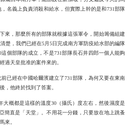
，名義上負責消殺和給水，但實際上幹的是和731部隊
軍令發下來，那麼所有的部隊就根據這張軍令，開始籌備組建
很清楚，我們已經在5月5日完成南方軍防疫給水部的編隊
0這個部隊的成立，不是731部隊長石井四郎一個人能夠
經過天皇批准的案件來的。
前已經在中國哈爾濱建立了731部隊，為何又要在東南
後，他終於找到了答案。
年大概都是這樣的溫度30（攝氏）度左右，然後濕度是
來西亞簡直是「天堂」。不用花一分錢，只要放在地上跳蚤
馬來。