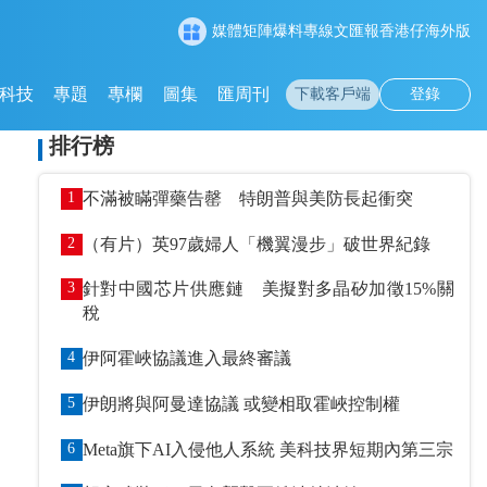
媒體矩陣
爆料專線
文匯報
香港仔
海外版
科技
專題
專欄
圖集
匯周刊
下載客戶端
登錄
排行榜
1
不滿被瞞彈藥告罄 特朗普與美防長起衝突
2
（有片）英97歲婦人「機翼漫步」破世界紀錄
3
針對中國芯片供應鏈 美擬對多晶矽加徵15%關
稅
4
伊阿霍峽協議進入最終審議
5
伊朗將與阿曼達協議 或變相取霍峽控制權
6
Meta旗下AI入侵他人系統 美科技界短期內第三宗