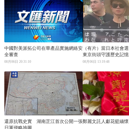
中國對美派拓公司在華產品實施網絡安
（有片）當日本社會選
全審查
東京街頭守護歷史記憶
08月06日 20:31:10
08月06日 13:19:48
還原抗戰史實 湖南芷江首次公開一張
鄭麗文託人獻花籃緬懷
日軍侵略地圖