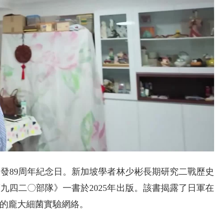
爆發89周年紀念日。新加坡學者林少彬長期研究二戰歷史
九四二〇部隊》一書於2025年出版。該書揭露了日軍在
的龐大細菌實驗網絡。