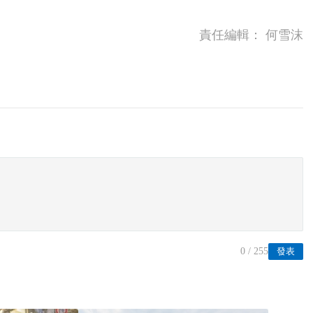
責任編輯：
何雪沫
0
/ 255
發表