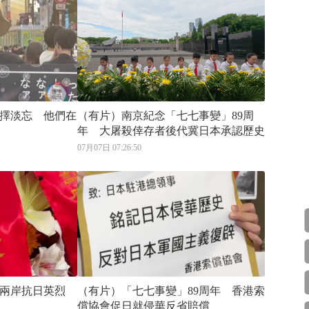
擇淡忘 他們在
（有片）南京紀念「七七事變」89周
年 大屠殺倖存者後代冀日本承認歷史
07月07日 07:26:50
兩岸抗日英烈
（有片）「七七事變」89周年 香港索
償協會促日就侵華反省賠償