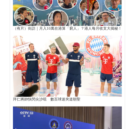
（有片）街訪｜月入10萬在港算「窮人」？港人每月收支大揭秘！
拜仁將帥快閃尖沙咀 數百球迷夾道朝聖