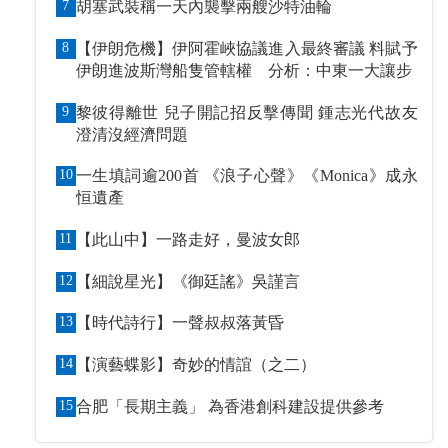
7
胡塞武裝稱一天內襲擊兩艘沙特油輪
8
【伊朗危機】伊阿霍峽協議進入最終審議 料賦予
伊朗進波斯灣船隻管轄權 分析：中東一大讓步
9
黎彼得離世 兒子開記招反擊傳聞 鍾志光代故友
澄清沒經濟問題
10
一生填詞逾200首 《浪子心聲》《Monica》成永
恒遺產
11
【此山中】一路走好，曼波女郎
12
【細說星光】《御廷謠》吳謹言
13
【時代詩行】一聲叔叔落黃昏
14
【演藝蝶影】奇妙的情誼（之二）
15
合肥「長期主義」 為香港創科建設提供參考