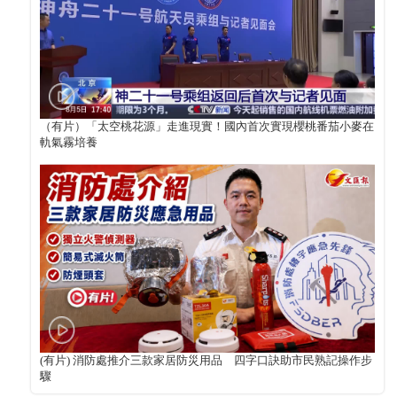
（有片）「太空桃花源」走進現實！國內首次實現櫻桃番茄小麥在
軌氣霧培養
(有片) 消防處推介三款家居防災用品 四字口訣助市民熟記操作步
驟