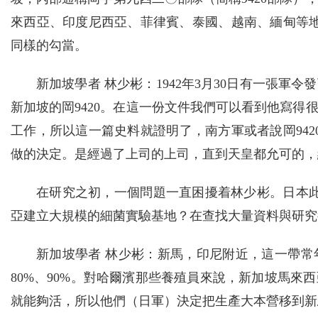
來西亞、印度尼西亞、菲律賓、泰國、越南、緬甸等地
同樣的勾當。
新加坡學者 林少彬：1942年3月30日有一張
新加坡的岡9420。在這一份文件我們可以看到他寫得
工作，所以這一篇史料就證明了，南方軍或者說岡942
做的決定。是經過了上司的上司，直到天皇都允可的，
在研究之初，一個問題一直困擾着林少彬。日本此
亞建立大規模的細菌實驗基地？在查找大量資料與研究
新加坡學者 林少彬：新馬，印尼附近，這一帶常
80%、90%。對哈爾濱那些養殖員來說，新加坡馬
就能夠活，所以他們（日軍）決定把生產大本營移到新