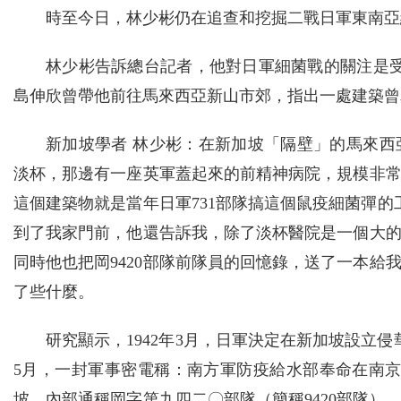
時至今日，林少彬仍在追查和挖掘二戰日軍東南亞
林少彬告訴總台記者，他對日軍細菌戰的關注是受
島伸欣曾帶他前往馬來西亞新山市郊，指出一處建築曾
新加坡學者 林少彬：在新加坡「隔壁」的馬來
淡杯，那邊有一座英軍蓋起來的前精神病院，規模非
這個建築物就是當年日軍731部隊搞這個鼠疫細菌彈的
到了我家門前，他還告訴我，除了淡杯醫院是一個大
同時他也把岡9420部隊前隊員的回憶錄，送了一本給
了些什麼。
研究顯示，1942年3月，日軍決定在新加坡設立
5月，一封軍事密電稱：南方軍防疫給水部奉命在南
坡，內部通稱岡字第九四二〇部隊（簡稱9420部隊