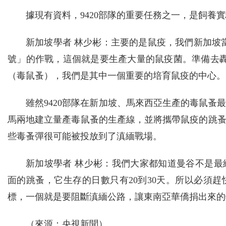
據現有資料，9420部隊的重要任務之一，是飼養
新加坡學者 林少彬：主要的是鼠疫，我們新加坡當
號」的作戰，這個就是要生產大量的鼠疫菌。準備去
（毒鼠蚤），我們是其中一個重要的培育鼠疫的中心。
雖然9420部隊在新加坡、馬來西亞生產的毒鼠
馬兩地建立量產毒鼠蚤的生產線，並將攜帶鼠疫的跳
些毒蚤彈很可能被投放到了滇緬戰場。
新加坡學者 林少彬：我們大家都知道曼谷不是
面的跳蚤，它生存的日數只有20到30天。所以必須
標，一個就是要阻斷滇緬公路，讓東南亞華僑捐出來的
（來源：央視新聞）