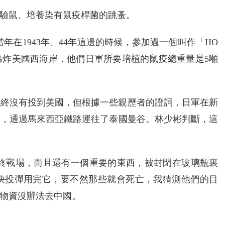
實驗鼠、培養染有鼠疫桿菌的跳蚤。
年在1943年、44年這邊的時候，參加過一個叫作「HO
轟炸美國西海岸，他們日軍所要培植的鼠疫總重量是5噸
蚤最終沒有投到美國，但根據一些親歷者的證詞，日軍在新
蚤，通過馬來西亞鐵路運往了泰國曼谷。林少彬判斷，這
最終戰場，而且還有一個重要的東西，被封閉在玻璃瓶裏
趕快投彈用完它，要不然那些就會死亡，我猜測他們的目
物資沒辦法去中國。