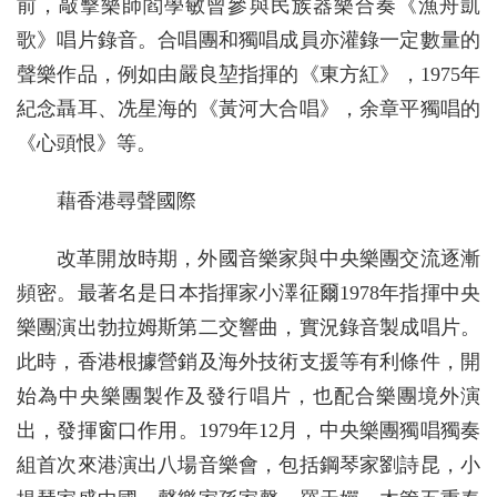
前，敲擊樂師閻學敏曾參與民族器樂合奏《漁舟凱
歌》唱片錄音。合唱團和獨唱成員亦灌錄一定數量的
聲樂作品，例如由嚴良堃指揮的《東方紅》，1975年
紀念聶耳、冼星海的《黃河大合唱》，余章平獨唱的
《心頭恨》等。
藉香港尋聲國際
改革開放時期，外國音樂家與中央樂團交流逐漸
頻密。最著名是日本指揮家小澤征爾1978年指揮中央
樂團演出勃拉姆斯第二交響曲，實況錄音製成唱片。
此時，香港根據營銷及海外技術支援等有利條件，開
始為中央樂團製作及發行唱片，也配合樂團境外演
出，發揮窗口作用。1979年12月，中央樂團獨唱獨奏
組首次來港演出八場音樂會，包括鋼琴家劉詩昆，小