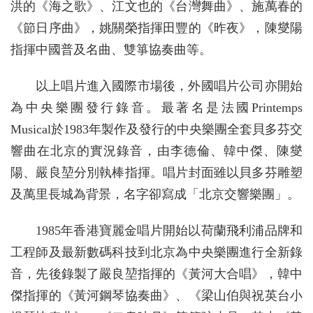
洪的《海之歌》、江文也的《台灣舞曲》、施萬春的
《節日序曲》，姚關榮指揮田豐的《昨夜》，陳燮陽
指揮中國普及名曲、雙箏協奏曲等。
以上唱片進入國際市場後，外國唱片公司亦開始
為中央樂團發行錄音。最著名是法國Printemps
Musical於1983年製作及發行的中央樂團全套貝多芬交
響曲在北京的實況錄音，由李德倫、韓中傑、陳燮
陽、嚴良堃分別執棒指揮。唱片封面雖以貝多芬雕塑
及萬里長城為背景，名字卻寫成「北京交響樂團」。
1985年香港寶麗金唱片開始以荷蘭飛利浦品牌和
工程師及最新數碼科技到北京為中央樂團進行全新錄
音，先後錄製了嚴良堃指揮的《黃河大合唱》，韓中
傑指揮的《黃河鋼琴協奏曲》、《梁山伯與祝英台小