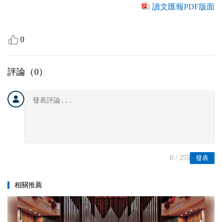
讀文匯報PDF版面
0
評論（
0
）
0
/ 255
發表
相關推薦