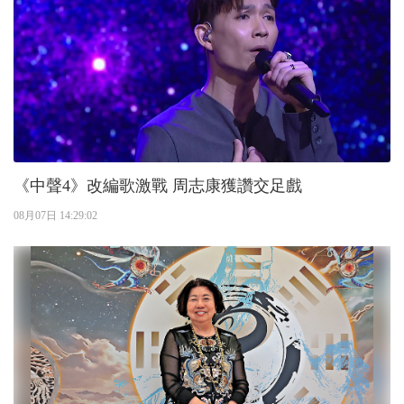
《中聲4》改編歌激戰 周志康獲讚交足戲
08月07日 14:29:02