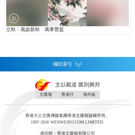
立秋：風啟新秋 萬事豐盈
欄目索引
首頁
文以載道 匯則興邦
香港
文匯報
香港仔
海外版
神州
灣區生活
灣區企業
灣區文化
灣區旅遊
灣區人
灣區人才
灣區政策
灣區服務易
經濟
財經
地產
投資
財評
數字經濟
經湋論
香港大公文匯傳媒集團香港文匯報版權所有。
國際
1997-2026 WENWEIPO.COM LIMITED.
評論
社評
評論
快評
來論
視頻
新聞
訪談
直播
經湋論
承印商：香港文匯報有限公司