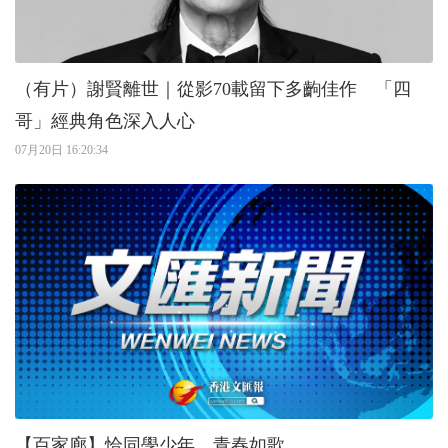
（有片）謝賢離世｜從影70載留下多齣佳作 「四
哥」經典角色深入人心
07月20日 16:20:34
【百家廊】恰同學少年，青春如歌