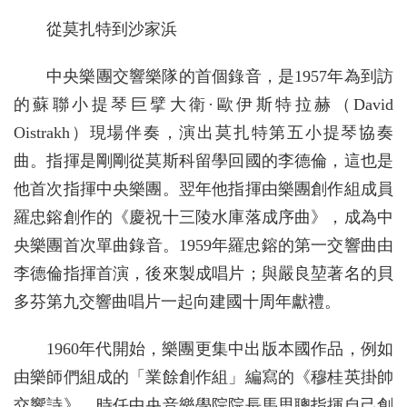
從莫扎特到沙家浜
中央樂團交響樂隊的首個錄音，是1957年為到訪
的蘇聯小提琴巨擘大衛·歐伊斯特拉赫（David
Oistrakh）現場伴奏，演出莫扎特第五小提琴協奏
曲。指揮是剛剛從莫斯科留學回國的李德倫，這也是
他首次指揮中央樂團。翌年他指揮由樂團創作組成員
羅忠鎔創作的《慶祝十三陵水庫落成序曲》，成為中
央樂團首次單曲錄音。1959年羅忠鎔的第一交響曲由
李德倫指揮首演，後來製成唱片；與嚴良堃著名的貝
多芬第九交響曲唱片一起向建國十周年獻禮。
1960年代開始，樂團更集中出版本國作品，例如
由樂師們組成的「業餘創作組」編寫的《穆桂英掛帥
交響詩》、時任中央音樂學院院長馬思聰指揮自己創