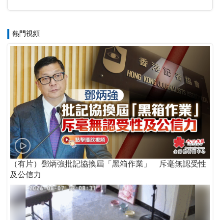
熱門視頻
（有片）鄧炳強批記協換屆「黑箱作業」 斥毫無認受性
及公信力