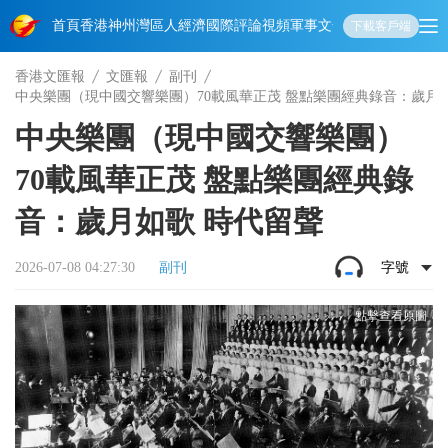
首頁
香港
神州
灣區人
經濟
國際
評論
視頻
軍事
文化
娛樂
生活
教育
體
下載客戶端
香港文匯報
文匯報
副刊
中央樂團（現中國交響樂團）70載風華正茂 盤點樂團經典錄音：歲月
中央樂團（現中國交響樂團）
70載風華正茂 盤點樂團經典錄
音：歲月如歌 時代留聲
2026-07-08 04:27:30
副刊
字號