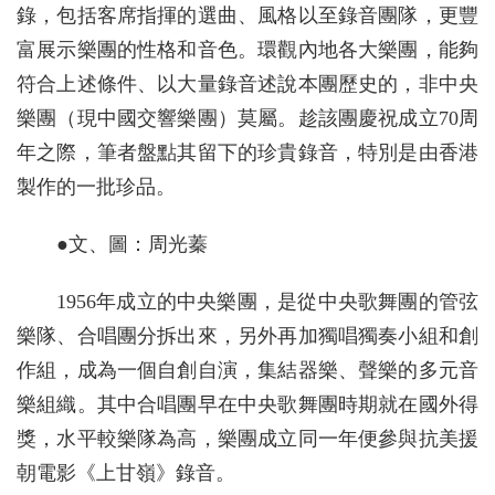
錄，包括客席指揮的選曲、風格以至錄音團隊，更豐
富展示樂團的性格和音色。環觀內地各大樂團，能夠
符合上述條件、以大量錄音述說本團歷史的，非中央
樂團（現中國交響樂團）莫屬。趁該團慶祝成立70周
年之際，筆者盤點其留下的珍貴錄音，特別是由香港
製作的一批珍品。
●文、圖：周光蓁
1956年成立的中央樂團，是從中央歌舞團的管弦
樂隊、合唱團分拆出來，另外再加獨唱獨奏小組和創
作組，成為一個自創自演，集結器樂、聲樂的多元音
樂組織。其中合唱團早在中央歌舞團時期就在國外得
獎，水平較樂隊為高，樂團成立同一年便參與抗美援
朝電影《上甘嶺》錄音。