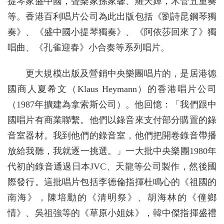
提琴家盛中國，聲樂家孫家馨、羅天嬋，木管五重奏
等。香港百利唱片公司為此出版包括《劉詩昆鋼琴獨
奏》、《盛中國小提琴獨奏》、《阿依莎回來了》獨
唱曲、《孔雀迎春》小合奏等系列唱片。
更大規模出版及營銷中央樂團唱片的，是居港德
國商人夏希文（Klaus Heymann）的香港唱片公司
（1987年擴建為拿索斯公司）。他回憶：「我們跟中
國唱片有商業聯繫。他們以錄音來支付部分購置的錄
音室器材。我到他們的錄音室，他們把開卷錄音帶播
放給我聽，我就逐一挑選。」一大批中央樂團1980年
代初的錄音通過日本JVC、天龍等公司製作，然後國
際發行。這批唱片包括李德倫指揮杜鳴心的《祖國的
南海》，陳培勳的《清明祭》、胡海林的《僮鄉
情》、吳祖強等的《草原小姐妹》，韓中傑指揮盛禮