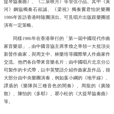
提琴協奏曲》、《二泉映月》等管弦小品。其中《黃
河》鋼協獨奏石叔誠、《梁祝》獨奏竇君怡於樂團
1986年首訪香港時隨團演出。可見唱片出版跟樂團巡
演有一定策略。
同樣1986年在香港舉行的「第一屆中國現代作曲
家音樂節」，由中國音協主席李煥之率領一大批頂尖
新晉作曲家，與周文中、林樂培等國際華人作曲家作
交流。他們各自帶來音樂名片：由中國唱片北京分公
司製作的卡式帶，以中英雙語介紹作曲家及作品，很
大部分由中央樂團演奏，例如葉小綱的《地平線》、
譚盾的《樂隊與三種音色的間奏》、周龍的《廣陵
散》、陳怡的《多耶》、瞿小松的《大提琴協奏曲》
等。