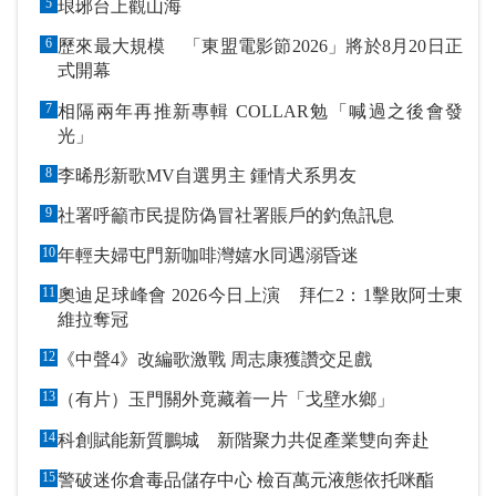
5
琅琊台上觀山海
6
歷來最大規模 「東盟電影節2026」將於8月20日正
式開幕
7
相隔兩年再推新專輯 COLLAR勉「喊過之後會發
光」
8
李晞彤新歌MV自選男主 鍾情犬系男友
9
社署呼籲市民提防偽冒社署賬戶的釣魚訊息
10
年輕夫婦屯門新咖啡灣嬉水同遇溺昏迷
11
奧迪足球峰會 2026今日上演 拜仁2：1擊敗阿士東
維拉奪冠
12
《中聲4》改編歌激戰 周志康獲讚交足戲
13
（有片）玉門關外竟藏着一片「戈壁水鄉」
14
科創賦能新質鵬城 新階聚力共促產業雙向奔赴
15
警破迷你倉毒品儲存中心 檢百萬元液態依托咪酯