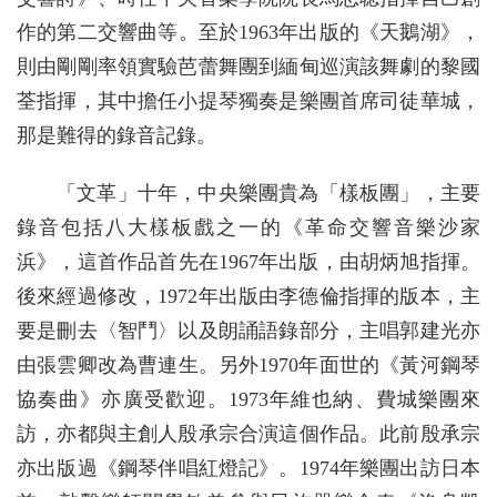
作的第二交響曲等。至於1963年出版的《天鵝湖》，
則由剛剛率領實驗芭蕾舞團到緬甸巡演該舞劇的黎國
荃指揮，其中擔任小提琴獨奏是樂團首席司徒華城，
那是難得的錄音記錄。
「文革」十年，中央樂團貴為「樣板團」，主要
錄音包括八大樣板戲之一的《革命交響音樂沙家
浜》，這首作品首先在1967年出版，由胡炳旭指揮。
後來經過修改，1972年出版由李德倫指揮的版本，主
要是刪去〈智鬥〉以及朗誦語錄部分，主唱郭建光亦
由張雲卿改為曹連生。另外1970年面世的《黃河鋼琴
協奏曲》亦廣受歡迎。1973年維也納、費城樂團來
訪，亦都與主創人殷承宗合演這個作品。此前殷承宗
亦出版過《鋼琴伴唱紅燈記》。1974年樂團出訪日本