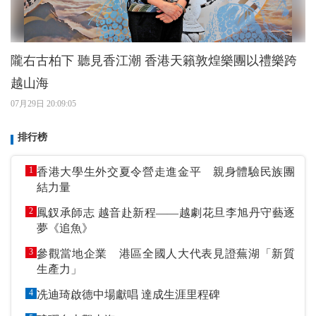
隴右古柏下 聽見香江潮 香港天籟敦煌樂團以禮樂跨
越山海
07月29日 20:09:05
排行榜
1
香港大學生外交夏令營走進金平 親身體驗民族團
結力量
2
鳳釵承師志 越音赴新程——越劇花旦李旭丹守藝逐
夢《追魚》
3
參觀當地企業 港區全國人大代表見證蕪湖「新質
生產力」
4
冼迪琦啟德中場獻唱 達成生涯里程碑