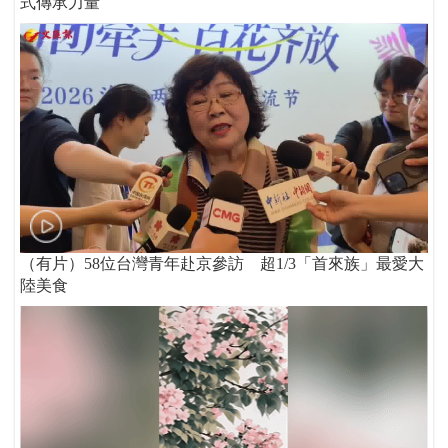
式傳承力量
（有片）58位台灣青年赴京參訪 超1/3「首來族」最愛大
陸美食