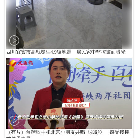
四川宜賓市高縣發生4.9級地震 居民家中監控畫面曝光
（有片）台灣歌手和北京小朋友共唱《如願》 感受接棒