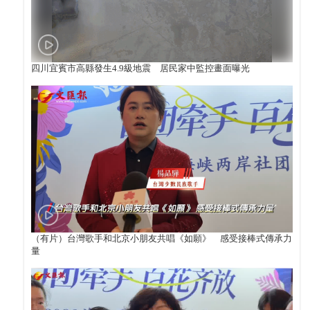
四川宜賓市高縣發生4.9級地震 居民家中監控畫面曝光
（有片）台灣歌手和北京小朋友共唱《如願》 感受接棒式傳承力
量