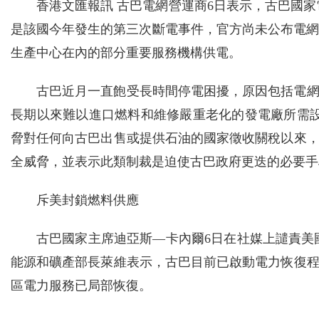
香港文匯報訊 古巴電網營運商6日表示，古巴國家
是該國今年發生的第三次斷電事件，官方尚未公布電網
生產中心在內的部分重要服務機構供電。
古巴近月一直飽受長時間停電困擾，原因包括電
長期以來難以進口燃料和維修嚴重老化的發電廠所需
脅對任何向古巴出售或提供石油的國家徵收關稅以來
全威脅，並表示此類制裁是迫使古巴政府更迭的必要手
斥美封鎖燃料供應
古巴國家主席迪亞斯—卡內爾6日在社媒上譴責美
能源和礦產部長萊維表示，古巴目前已啟動電力恢復
區電力服務已局部恢復。