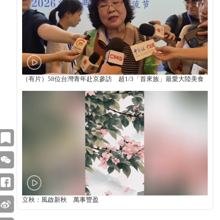
（有片）58位台灣青年赴京參訪 超1/3「首來族」最愛大陸美食
立秋：風啟新秋 萬事豐盈