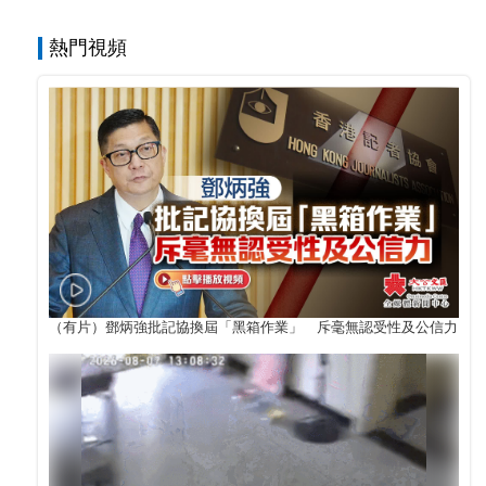
熱門視頻
（有片）鄧炳強批記協換屆「黑箱作業」 斥毫無認受性及公信力