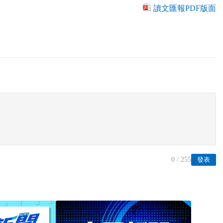
讀文匯報PDF版面
0
/ 255
發表