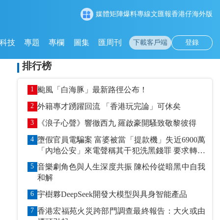
媒體矩陣
爆料專線
文匯報
香港仔
海外版
科技
專題
專欄
圖集
匯周刊
下載客戶端
登錄
排行榜
1
颱風「白海豚」最新路徑公布！
2
外籍專才踴躍回流 「香港玩完論」可休矣
3
《浪子心聲》響徹西九 羅啟豪開騷致敬黎彼得
4
墮假官員電騙案 富婆被當「提款機」失近6900萬
「內地公安」來電聲稱其干犯洗黑錢罪 要求轉賬
到指定戶口作「保證金」
5
音樂劇角色與人生深度共振 陳松伶從暗黑中自我
和解
6
宇樹夥DeepSeek開發大模型與具身智能產品
7
香港宏福苑火災跨部門調查最終報告：大火或由