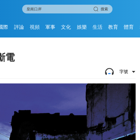
搜索
國際
評論
視頻
軍事
文化
娛樂
生活
教育
體育
斷電
字號