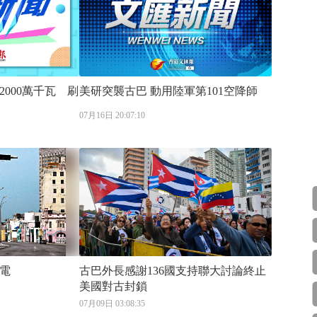
000萬千瓦 刷
美研突襲古巴 動用陸軍第101空降師
07月16日 20:07:10
電
古巴外長感謝136國支持聯大討論終止
美國對古封鎖
07月09日 03:08:35