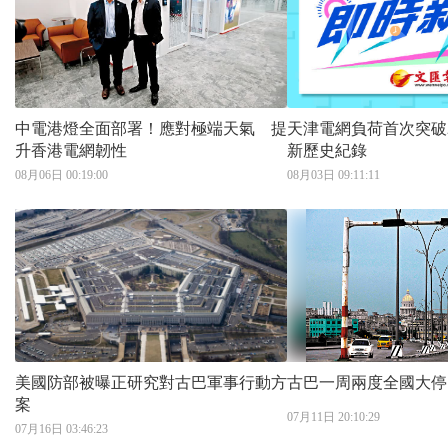
中電港燈全面部署！應對極端天氣 提
天津電網負荷首次突破2
升香港電網韌性
新歷史紀錄
08月06日 00:19:00
08月03日 09:11:11
美國防部被曝正研究對古巴軍事行動方
古巴一周兩度全國大停
案
07月11日 20:10:29
07月16日 03:46:23