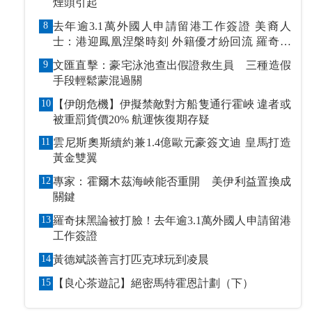
煙頭引起
8
去年逾3.1萬外國人申請留港工作簽證 美裔人
士：港迎鳳凰涅槃時刻 外籍優才紛回流 羅奇抹
黑論被打臉
9
文匯直擊：豪宅泳池查出假證救生員 三種造假
手段輕鬆蒙混過關
10
【伊朗危機】伊擬禁敵對方船隻通行霍峽 違者或
被重罰貨價20% 航運恢復期存疑
11
雲尼斯奧斯續約兼1.4億歐元豪簽文迪 皇馬打造
黃金雙翼
12
專家：霍爾木茲海峽能否重開 美伊利益置換成
關鍵
13
羅奇抹黑論被打臉！去年逾3.1萬外國人申請留港
工作簽證
14
黃德斌談善言打匹克球玩到凌晨
15
【良心茶遊記】絕密馬特霍恩計劃（下）