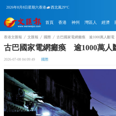
2026年8月8日
星期六
香港
西北風
29°C
首頁
香港
神州
灣區人
經濟
香港文匯報
文匯報
國際
古巴國家電網癱瘓 逾1000萬人斷電
古巴國家電網癱瘓 逾1000萬人
2026-07-08 04:09:49
國際