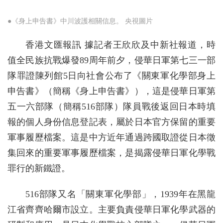
●《身上申告書》中川波護相關信息。 央視圖片
香港文匯報訊 據記者王欣欣及中新社報道，時
值全民族抗戰爆發89周年前夕，侵華日軍第七三一部
隊罪證陳列館5日向社會公布了《關東軍化學部身上
申告書》（簡稱《身上申告書》），這是侵華日軍第
五一六部隊（簡稱516部隊）隊員戰後返回日本時填
報的個人身份信息登記表，屬於日本官方保留的重要
軍事履歷檔案。這是中方近年通過跨國取證從日本徵
集回來的重要軍事履歷檔案，是揭露侵華日軍化學戰
罪行的新鐵證。
516部隊又名「關東軍化學部」，1939年在黑龍
江省齊齊哈爾市設立。主要負責侵華日軍化學武器的