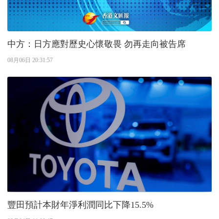
中方：日方應對歷史心懷敬畏 勿再走向被告席
08月06日 20:31:57
豐田預計本財年淨利潤同比下降15.5%