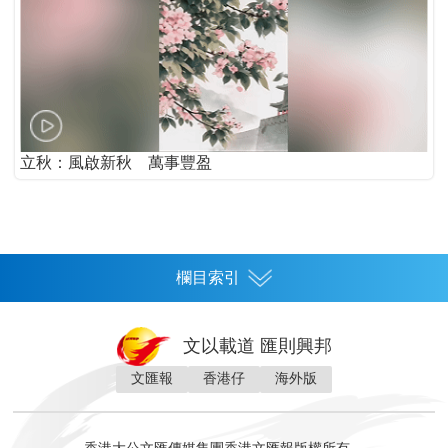
立秋：風啟新秋 萬事豐盈
欄目索引
首頁
文以載道 匯則興邦
香港
文匯報
香港仔
海外版
神州
灣區生活
灣區企業
灣區文化
灣區旅遊
灣區人
灣區人才
灣區政策
灣區服務易
經濟
財經
地產
投資
財評
數字經濟
經湋論