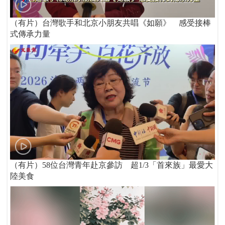
（有片）台灣歌手和北京小朋友共唱《如願》 感受接棒
式傳承力量
（有片）58位台灣青年赴京參訪 超1/3「首來族」最愛大
陸美食