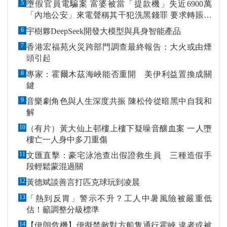
5
墮假官員電騙案 富婆被當「提款機」失近6900萬
「內地公安」來電聲稱其干犯洗黑錢罪 要求轉賬到
指定戶口作「保證金」
6
宇樹夥DeepSeek開發大模型與具身智能產品
7
香港宏福苑火災跨部門調查最終報告：大火或由煙
頭引起
8
專家：霍爾木茲海峽能否重開 美伊利益置換成關
鍵
9
音樂劇角色與人生深度共振 陳松伶從暗黑中自我和
解
10
（有片）黃大仙上邨樓上樓下疑噪音釀血案 一人墮
樓亡一人身中多刀重傷
11
文匯直擊：豪宅泳池查出假證救生員 三種造假手
段輕鬆蒙混過關
12
黃德斌談善言打匹克球玩到凌晨
13
「熱到反胃」警示不升？工人中暑風險被嚴重低
估！籲調整分級標準
14
【伊朗危機】伊擬禁敵對方船隻通行霍峽 違者或被