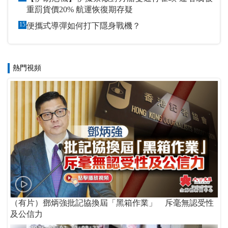
重罰貨價20% 航運恢復期存疑
15
便攜式導彈如何打下隱身戰機？
熱門視頻
（有片）鄧炳強批記協換屆「黑箱作業」 斥毫無認受性
及公信力