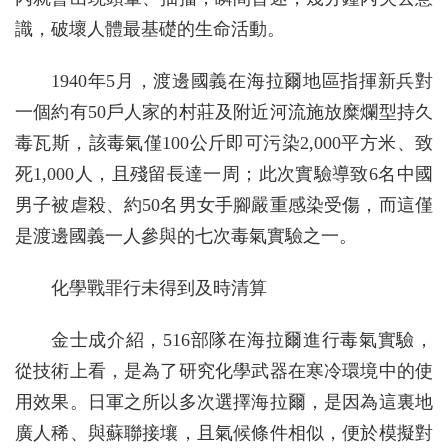
識，破壞人體最基礎的生命活動。
1940年5月，渡邊國義在海拉爾地區指揮新兵對
一個約有50戶人家的村莊及附近河流施放糜爛型持久
毒瓦斯，該毒氣僅100公斤即可污染2,000平方米、致
死1,000人，且殘留長達一周；此次實驗導致6名中國
男子被虐殺、約50名男女手腳嚴重感染受傷，而這僅
是渡邊國義一人參與的七次毒氣實驗之一。
化學戰罪行未得到及時清算
金士成介紹，516部隊在海拉爾進行毒氣實驗，
從技術上看，是為了研究化學武器在寒冷環境中的使
用效果。日軍之所以多次選擇海拉爾，是因為這裏地
廣人稀、與蘇聯接壤，且氣候條件相似，便於模擬對