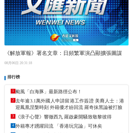
《解放軍報》署名文章：日頻繁軍演凸顯擴張圖謀
08月06日 20:31:18
排行榜
1
颱風「白海豚」最新路徑公布！
2
去年逾3.1萬外國人申請留港工作簽證 美裔人士：港
迎鳳凰涅槃時刻 外籍優才紛回流 羅奇抹黑論被打臉
3
《浪子心聲》響徹西九 羅啟豪開騷致敬黎彼得
4
外籍專才踴躍回流 「香港玩完論」可休矣