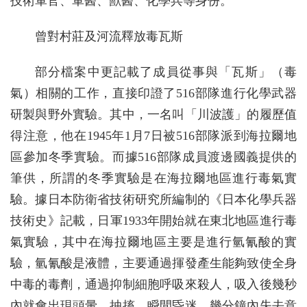
技術軍官、軍醫、獸醫、化學兵等身份。
曾對村莊及河流釋放毒瓦斯
部分檔案中更記載了成員從事與「瓦斯」（毒
氣）相關的工作，直接印證了516部隊進行化學武器
研製與野外實驗。其中，一名叫「川波護」的履歷值
得注意，他在1945年1月7日被516部隊派到海拉爾地
區參加冬季實驗。而據516部隊成員渡邊國義提供的
筆供，所謂的冬季實驗是在海拉爾地區進行毒氣實
驗。據日本防衛省技術研究所編制的《日本化學兵器
技術史》記載，日軍1933年開始就在東北地區進行毒
氣實驗，其中在海拉爾地區主要是進行氫氰酸的實
驗，氫氰酸是液體，主要通過揮發產生能夠致使全身
中毒的毒劑，通過抑制細胞呼吸來殺人，吸入後幾秒
內就會出現頭暈、抽搐，瞬間昏迷，幾分鐘內失去意