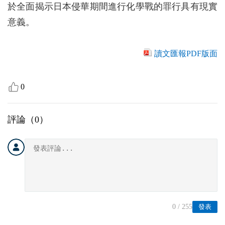
於全面揭示日本侵華期間進行化學戰的罪行具有現實
意義。
讀文匯報PDF版面
0
評論（
0
）
0
/ 255
發表