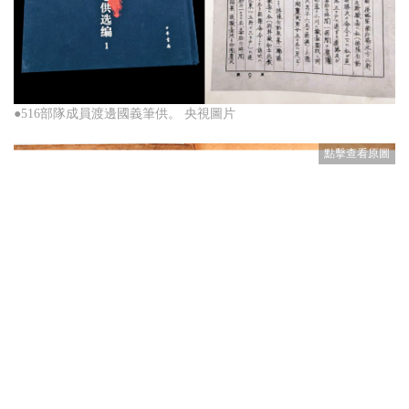
●516部隊成員渡邊國義筆供。 央視圖片