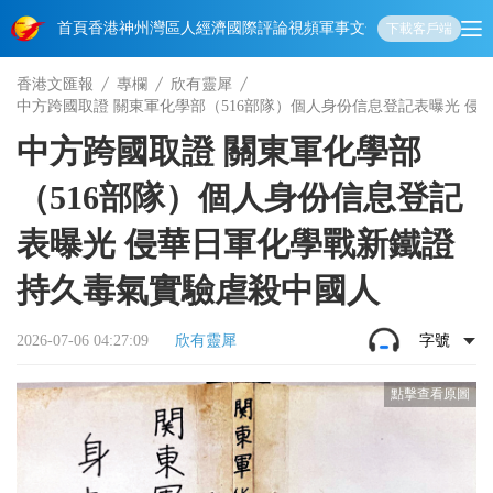
首頁
香港
神州
灣區人
經濟
國際
評論
視頻
軍事
文化
娛樂
生活
教育
體
下載客戶端
香港文匯報
專欄
欣有靈犀
中方跨國取證 關東軍化學部（516部隊）個人身份信息登記表曝光 侵
中方跨國取證 關東軍化學部
（516部隊）個人身份信息登記
表曝光 侵華日軍化學戰新鐵證
持久毒氣實驗虐殺中國人
2026-07-06 04:27:09
欣有靈犀
字號