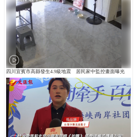
四川宜賓市高縣發生4.9級地震 居民家中監控畫面曝光