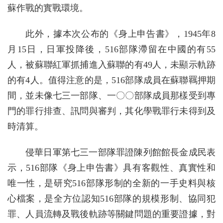
蘇作戰的實戰環境。
此外，據本次公布的《身上申告書》，1945年8
月15日，日軍投降後，516部隊滯留在中國的有55
人，被蘇聯紅軍抓捕進入蘇聯的有49人，未顯示軌跡
的有4人。值得注意的是，516部隊成員在蘇聯羈押期
間，並未像七三一部隊、一〇〇部隊成員那樣受到專
門的罪行排查、訊問與審判，其化學戰罪行未得到及
時清算。
侵華日軍第七三一部隊罪證陳列館館長金成民表
示，516部隊《身上申告書》具有客觀性、真實性和
唯一性，是研究516部隊形制的全新的一手史料與核
心檔案，是全方位認知516部隊的規模形制、協同犯
罪、人員流轉及戰後軌跡等關鍵問題的重要證據，對