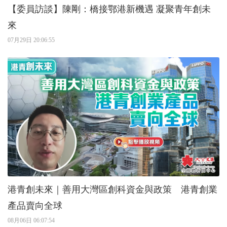
【委員訪談】陳剛：橋接鄂港新機遇 凝聚青年創未
來
07月29日 20:06:55
港青創未來｜善用大灣區創科資金與政策 港青創業
產品賣向全球
08月06日 06:07:54