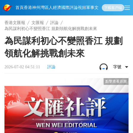
首頁
香港
神州
灣區人
經濟
國際
評論
視頻
軍事
文化
娛樂
生活
教育
體
下載客戶端
香港文匯報
文匯報
評論
為民謀利初心不變照香江 規劃領航化解挑戰創未來
為民謀利初心不變照香江 規劃
領航化解挑戰創未來
2026-07-02 04:51:11
評論
字號