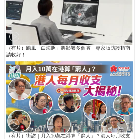
（有片）颱風「白海豚」將影響多個省 專家版防護指南
請收好！
（有片）街訪｜月入10萬在港算「窮人」？港人每月收支