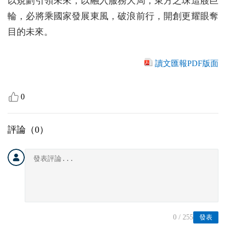
以規劃引領未來，以融入服務大局，東方之珠這艘巨
輪，必將乘國家發展東風，破浪前行，開創更耀眼奪
目的未來。
讀文匯報PDF版面
0
評論（
0
）
0
/ 255
發表