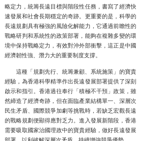
略定力，統籌長遠目標與階段性任務，書寫了經濟快
速發展和社會長期穩定的奇跡。更重要的是，科學的
長遠規劃具有極強的風險化解能力，它通過前瞻性的
戰略研判和系統性的政策部署，能夠在複雜多變的環
境中保持戰略定力，有效對沖外部衝擊，這正是中國
經濟韌性強、潛力大的重要制度支撐。
這種「規劃先行、統籌兼顧、系統施策」的寶貴
經驗，為香港科學精準作出長遠發展部署提供了深刻
啟示和指引。香港過往奉行「積極不干預」政策，雖
然締造了經濟奇跡，但在面臨產業結構單一、深層次
民生矛盾、國際競爭加劇等挑戰時，若缺乏宏觀長遠
的戰略規劃便顯得應對乏力。進入發展新階段，香港
需要吸取國家治國理政中的寶貴經驗，做好長遠發展
部署，以利破解深層次矛盾、持續增強競爭優勢。