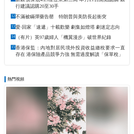
行建議認購20至30手
12
不滿被瞞彈藥告罄 特朗普與美防長起衝突
13
愛·回家「速遞」十載歡樂 劇集如燈塔 劇迷定志向
14
（有片）英97歲婦人「機翼漫步」破世界紀錄
15
香港保監：內地對居民境外投資收益繳稅要求一直
存在 港保險產品競爭力強 無需過度解讀「保單稅」
熱門視頻