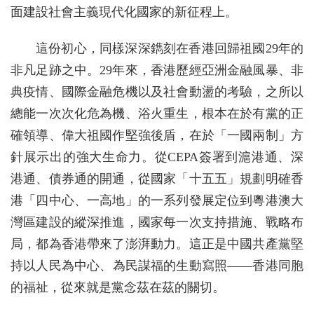
面建設社會主義現代化國家的新征程上。
這份初心，同樣深深鐫刻在香港回歸祖國29年的
非凡足跡之中。29年來，香港歷經亞洲金融風暴、非
典疫情、國際金融危機以及社會動盪的考驗，之所以
總能一次次化危為機、浴火重生，根本在於有黨的正
確領導、偉大祖國作堅強後盾，在於「一國兩制」方
針展示出的強大生命力。從CEPA簽署到滬港通、深
港通、債券通的開通，從國家「十五五」規劃明確香
港「四中心、一高地」的一系列發展定位到粵港澳大
灣區建設的縱深推進，國家每一次支持措施、戰略布
局，都為香港帶來了澎湃動力。這正是中國共產黨堅
持以人民為中心、為民謀福的生動寫照——香港同胞
的福祉，從來就是黨念茲在茲的關切。