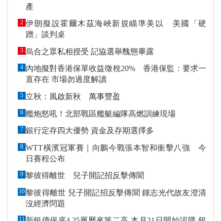
產
2
伊朗擬設霍爾木茲海峽新規瞄準美以 美國「硬
蹭」談判桌
3
烏合之眾私相授受 記協選舉醜態畢露
4
內地擬對香港保單收益徵稅20% 香港保監：要求一
直存在 市場勿過度解讀
5
立秋：風啟新秋 萬事豐盈
6
艦炮怒吼！北部戰區艦艇編隊高燃訓練現場
7
銀行定存四大優勢 資金及存期選擇多
8
WTT橫濱冠軍賽｜向鵬今戰張本智和衝擊八強 今
日賽程公布
9
黎彼得離世 兒子開記招反擊傳聞
10
黎彼得離世 兒子開記招反擊傳聞 鍾志光代故友澄清
沒經濟問題
11
新銀債保底4.25厘歷來第二高 本月21日開始認購 銀