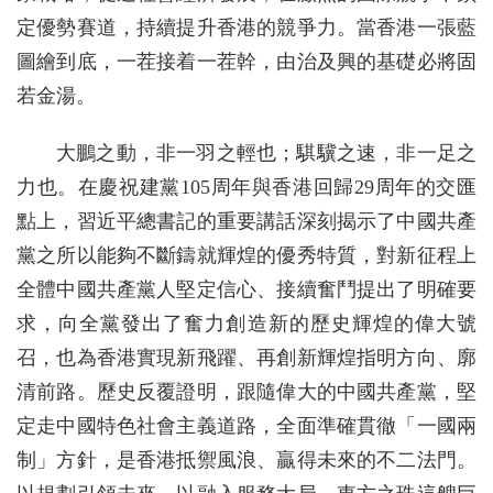
定優勢賽道，持續提升香港的競爭力。當香港一張藍
圖繪到底，一茬接着一茬幹，由治及興的基礎必將固
若金湯。
大鵬之動，非一羽之輕也；騏驥之速，非一足之
力也。在慶祝建黨105周年與香港回歸29周年的交匯
點上，習近平總書記的重要講話深刻揭示了中國共產
黨之所以能夠不斷鑄就輝煌的優秀特質，對新征程上
全體中國共產黨人堅定信心、接續奮鬥提出了明確要
求，向全黨發出了奮力創造新的歷史輝煌的偉大號
召，也為香港實現新飛躍、再創新輝煌指明方向、廓
清前路。歷史反覆證明，跟隨偉大的中國共產黨，堅
定走中國特色社會主義道路，全面準確貫徹「一國兩
制」方針，是香港抵禦風浪、贏得未來的不二法門。