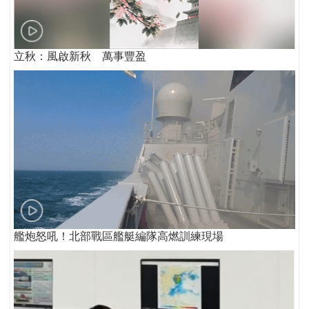
立秋：風啟新秋 萬事豐盈
艦炮怒吼！北部戰區艦艇編隊高燃訓練現場