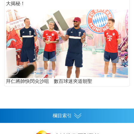
大揭秘！
拜仁將帥快閃尖沙咀 數百球迷夾道朝聖
欄目索引