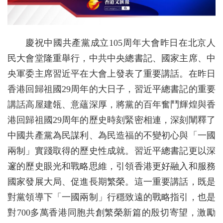
慶祝中國共產黨成立105周年大會昨日在北京人
民大會堂隆重舉行，中共中央總書記、國家主席、中
央軍委主席習近平在大會上發表了重要講話。在昨日
香港回歸祖國29周年的大日子，習近平總書記的重要
講話高屋建瓴、意蘊深厚，將黨的百年奮鬥輝煌與香
港回歸祖國29周年的歷史時刻緊密相連，深刻闡釋了
中國共產黨為民謀利、為民造福的不變初心與「一國
兩制」實踐取得的歷史性成就。習近平總書記更以深
邃的歷史眼光和戰略思維，引領香港更好融入和服務
國家發展大局、促進長期繁榮。這一重要講話，既是
對黨領導下「一國兩制」行穩致遠的戰略指引，也是
對700多萬香港同胞共創繁榮新篇的殷切寄望，激勵