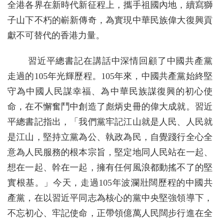
全港各界在新時代新征程上，攜手祖國內地，續寫獅
子山下不朽的嶄新傳奇，為實現中華民族偉大復興貢
獻不可替代的香港力量。
習近平總書記在講話中深情回顧了中國共產黨
走過的105年光輝歷程。105年來，中國共產黨始終堅
守為中國人民謀幸福、為中華民族謀復興的初心使
命，在不懈奮鬥中創造了彪炳史冊的偉大成就。習近
平總書記指出，「我們黨牢記江山就是人民、人民就
是江山，堅持立黨為公、執政為民，自覺踐行全心全
意為人民服務的根本宗旨，堅定地同人民站在一起、
想在一起、幹在一起，擁有任何風浪都動搖不了的堅
實根基。」今天，走過105年波瀾壯闊歷程的中國共
產黨，在以習近平同志為核心的黨中央堅強領導下，
不忘初心、牢記使命，正帶領億萬人民闊步行進在全