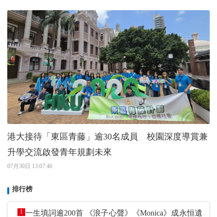
港大接待「東區青藤」逾30名成員 校園深度導賞兼
升學交流啟發青年規劃未來
07月30日 13:07:46
排行榜
1
一生填詞逾200首 《浪子心聲》《Monica》成永恒遺