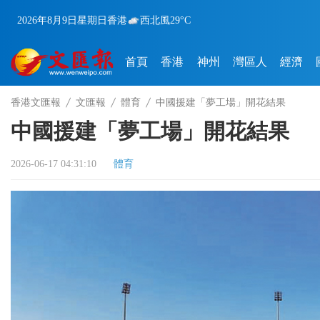
2026年8月9日
星期日
香港
西北風
29°C
首頁
香港
神州
灣區人
經濟
香港文匯報
文匯報
體育
中國援建「夢工場」開花結果
中國援建「夢工場」開花結果
2026-06-17 04:31:10
體育