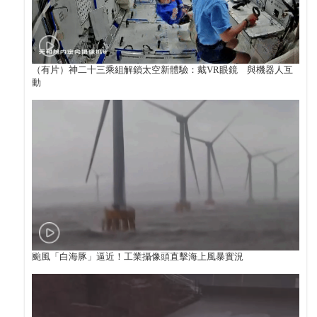
（有片）神二十三乘組解鎖太空新體驗：戴VR眼鏡 與機器人互
動
颱風「白海豚」逼近！工業攝像頭直擊海上風暴實況