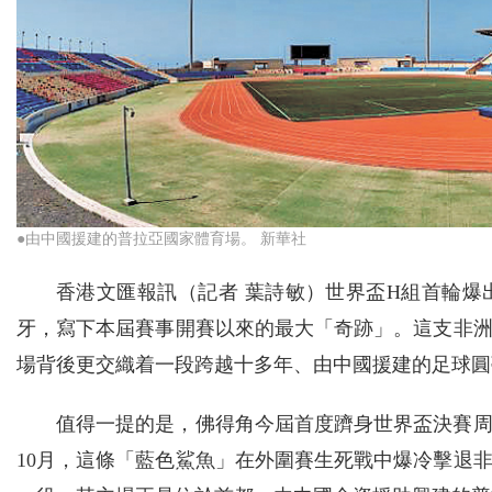
●由中國援建的普拉亞國家體育場。 新華社
香港文匯報訊（記者 葉詩敏）世界盃H組首輪爆
牙，寫下本屆賽事開賽以來的最大「奇跡」。這支非
場背後更交織着一段跨越十多年、由中國援建的足球圓
值得一提的是，佛得角今屆首度躋身世界盃決賽周
10月，這條「藍色鯊魚」在外圍賽生死戰中爆冷擊退