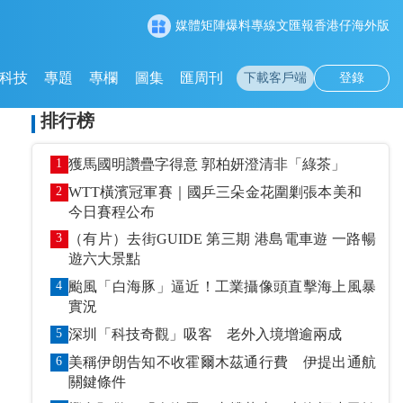
媒體矩陣
爆料專線
文匯報
香港仔
海外版
科技
專題
專欄
圖集
匯周刊
下載客戶端
登錄
排行榜
1
獲馬國明讚疊字得意 郭柏妍澄清非「綠茶」
2
WTT橫濱冠軍賽｜國乒三朵金花圍剿張本美和
今日賽程公布
3
（有片）去街GUIDE 第三期 港島電車遊 一路暢
遊六大景點
4
颱風「白海豚」逼近！工業攝像頭直擊海上風暴
實況
5
深圳「科技奇觀」吸客 老外入境增逾兩成
6
美稱伊朗告知不收霍爾木茲通行費 伊提出通航
關鍵條件