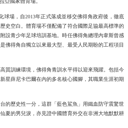
拉亞國家體育場。
代化球場，自2013年正式落成並移交佛得角政府後，徹底
的歷史空白。體育場不僅配備了符合國際足協最高標準的
更附設青少年足球培訓基地。時任佛得角總理內韋斯曾感
，是佛得角自獨立以來最大型、最受人民期盼的工程項目
的高質訓練環境，佛得角青訓水平得以迎來飛躍。包括今
加新星薛尼卡巴爾在內的多名核心國腳，其職業生涯初期
舞台的歷史性一分，這群「藍色鯊魚」用鐵血防守震驚世
將禾仙夏的男兒淚，亦見證中國體育外交在非洲大地默默耕