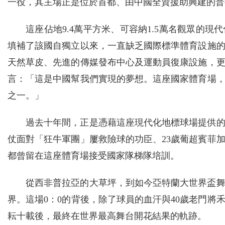
一役，其主場正是位於首都、由中國全資援助興建的普
這座佔地9.4萬平方米、可容納1.5萬名觀眾的現
填補了該國自獨立以來，一直缺乏國際標準體育設施
天然草皮、先進的傳媒發布中心及運動員復康設施，
言：「這是中國幫我們實現的夢想。這座國家體育場
之一。」
過去十年間，正是憑藉這座現代化地標球場提供
仗面對「狂牛軍團」屢救險球的功臣、23歲葡超賓菲
都曾留在這座體育場接受國家隊梯隊培訓。
從西非普拉亞的大草坪，到如今亞特蘭大世界盃
界。這場0：0的背後，除了球員的血汗與40歲老門
耘十載後，最終在世界最高舞台開花結果的軌跡。