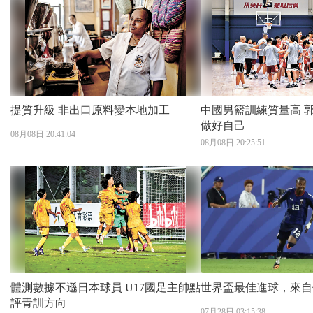
提質升級 非出口原料變本地加工
中國男籃訓練質量高 郭士強：望隊員
做好自己
08月08日 20:41:04
08月08日 20:25:51
體測數據不遜日本球員 U17國足主帥點
世界盃最佳進球，來自
評青訓方向
07月28日 03:15:38