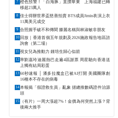
7
橙色預警！「白海豚」直撲華東 上海福建已轉
移超23萬人
8
佳士得辦世界盃慈善拍賣 BTS成員Jimin表演上衣
11萬美元成交
9
合照握手破不和傳聞 滕麗名稱與林淑敏非朋友
10
回放｜香港首個五年規劃及2026施政報告地區諮
詢會（第二場）
11
視女兒為推動力 鍾培生歸心似箭
12
率劉嘉玲迪麗熱巴走遍4區謝票 周星馳向香港送
上獨有結局彩蛋
13
60秒速報 │ 潘多拉魔盒已被AI打開 美國團隊創
16種本不存在的病毒
14
本報揭「假證救生員」亂象 拯總推數碼證件治源
頭
15
（有片）一周大漲超7%！金價為何突然上漲？背
後兩大推手