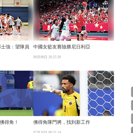
中國女籃友賽險勝尼日利亞
08月08日 20:25:30
佛得角！
佛得角隊門將，找到新工作
07月26日 06:51:14