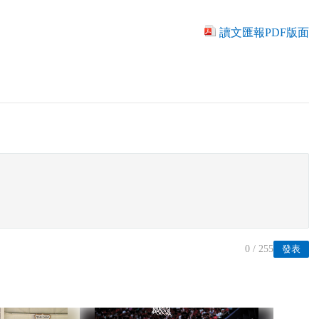
讀文匯報PDF版面
0
/ 255
發表