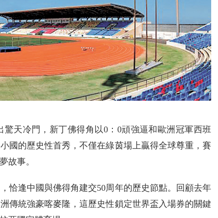
出驚天冷門，新丁佛得角以0：0頑強逼和歐洲冠軍西班
洲小國的歷史性首秀，不僅在綠茵場上贏得全球尊重，賽
夢故事。
，恰逢中國與佛得角建交50周年的歷史節點。回顧去年
非洲傳統強豪喀麥隆，這歷史性鎖定世界盃入場券的關鍵