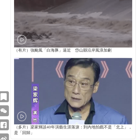
（有片）強颱風「白海豚」逼近 岱山縣沿岸風浪加劇
（多片）梁家輝談40年演藝生涯落淚：到內地拍戲不是「北上」，
是「回歸」