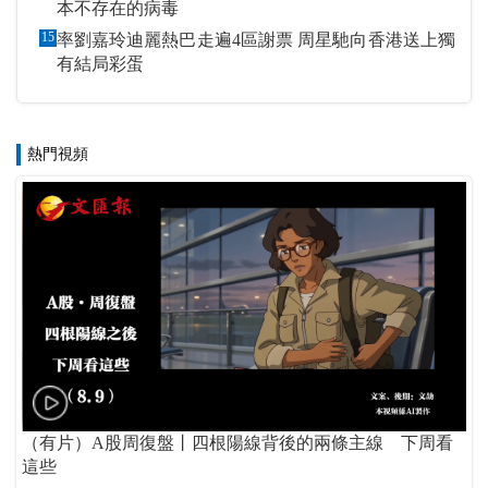
本不存在的病毒
15
率劉嘉玲迪麗熱巴走遍4區謝票 周星馳向香港送上獨
有結局彩蛋
熱門視頻
（有片）A股周復盤丨四根陽線背後的兩條主線 下周看
這些