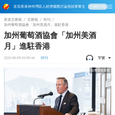
首頁
香港
神州
灣區人
經濟
國際
評論
視頻
軍事
文化
娛樂
生活
教育
體
下載客戶端
香港文匯報
文匯報
特刊
加州葡萄酒協會「加州美酒月」進駐香港
加州葡萄酒協會「加州美酒
月」進駐香港
2026-06-09 04:09:44
特刊
字號