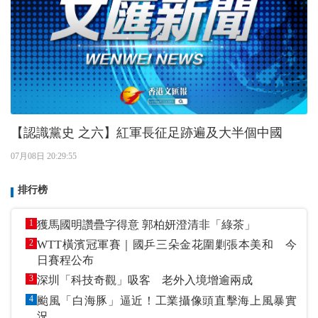
【認識黨史 之六】紅軍長征足跡遍及大半個中國
07月08日 20:29:55
排行榜
1
獲馬國明讚疊字得意 郭柏妍澄清非「綠茶」
2
WTT橫濱冠軍賽｜國乒三朵金花圍剿張本美和 今
日賽程公布
3
深圳「科技奇觀」吸客 老外入境增逾兩成
4
颱風「白海豚」逼近！工業攝像頭直擊海上風暴實
況