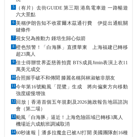
5
（有片）去街GUIDE 第三期 港島電車遊 一路暢遊
六大景點
6
美稱伊朗告知不收霍爾木茲通行費 伊提出通航關
鍵條件
7
視女兒為推動力 鍾培生歸心似箭
8
橙色預警！「白海豚」直撲華東 上海福建已轉移
超23萬人
9
佳士得辦世界盃慈善拍賣 BTS成員Jimin表演上衣11
萬美元成交
10
合照握手破不和傳聞 滕麗名稱與林淑敏非朋友
11
今年第16號颱風「琵鷺」生成 將向偏東方向移動
強度緩慢增強
12
回放｜香港首個五年規劃及2026施政報告地區諮詢
會（第二場）
13
颱風「白海豚」逼近！上海危險區域已轉移3萬人
機場近六成航班調減取消
14
60秒速報 │ 潘多拉魔盒已被AI打開 美國團隊創16種