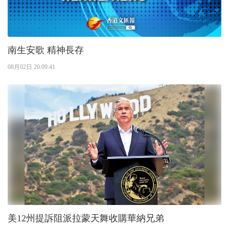
南生安歌 精神長存
08月02日 20:09:41
美12州提訴阻派拉蒙天舞收購華納兄弟