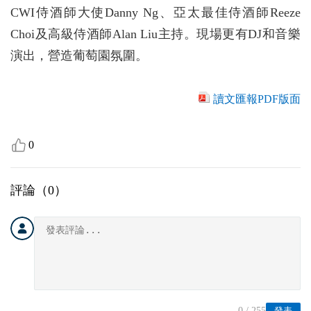
CWI侍酒師大使Danny Ng、亞太最佳侍酒師Reeze
Choi及高級侍酒師Alan Liu主持。現場更有DJ和音樂
演出，營造葡萄園氛圍。
讀文匯報PDF版面
0
評論（
0
）
0
/ 255
發表