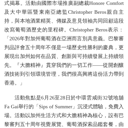
式揭幕。活動由國際市場推廣副總裁Honore Comfort
及大中華區暨東南亞總監Christopher Beros親自主
持，與本地酒業精英、傳媒及意見領袖共同回顧這段
改寫葡萄酒歷史的里程碑。Christopher Beros表示：
「2026年對加州葡萄酒在亞洲而言別具意義。巴黎審
判品評會五十周年不僅是一場歷史性勝利的慶典，更
展現出加州如何在品質、創新與可持續發展上持續領
先。『大膽精神』貫穿我們的一切工作——從開創釀
酒技術到引領環境管理，我們很高興將這份活力帶到
香港。」
活動焦點是6月26至28日於中環雲咸街32號地舖
Fa Gai舉行的「Sips of Summer」沉浸式體驗，免費入
場。活動以加州生活方式和大膽精神為核心，設有巴
黎審判五十周年視覺展覽、葡萄酒探索品鑑套餐，由