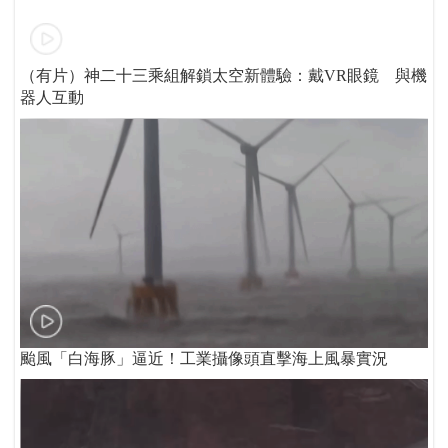
（有片）神二十三乘組解鎖太空新體驗：戴VR眼鏡 與機
器人互動
颱風「白海豚」逼近！工業攝像頭直擊海上風暴實況