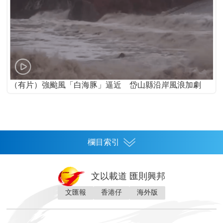
（有片）強颱風「白海豚」逼近 岱山縣沿岸風浪加劇
欄目索引
首頁
文以載道 匯則興邦
香港
文匯報
香港仔
海外版
神州
灣區生活
灣區企業
灣區文化
灣區旅遊
灣區人
灣區人才
灣區政策
灣區服務易