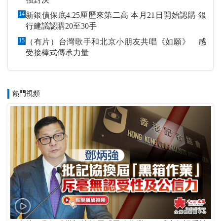
14
新銀債保底4.25厘歷來第二高 本月21日開始認購 銀
行建議認購20至30手
15
（有片）台灣歌手和北京小朋友共唱《如願》 感
受接棒式傳承力量
熱門視頻