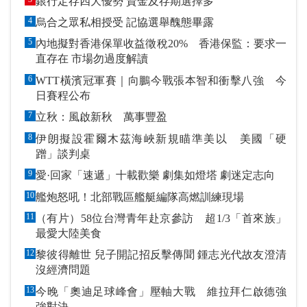
銀行定存四大優勢 資金及存期選擇多
4
烏合之眾私相授受 記協選舉醜態畢露
5
內地擬對香港保單收益徵稅20% 香港保監：要求一
直存在 市場勿過度解讀
6
WTT橫濱冠軍賽｜向鵬今戰張本智和衝擊八強 今
日賽程公布
7
立秋：風啟新秋 萬事豐盈
8
伊朗擬設霍爾木茲海峽新規瞄準美以 美國「硬
蹭」談判桌
9
愛·回家「速遞」十載歡樂 劇集如燈塔 劇迷定志向
10
艦炮怒吼！北部戰區艦艇編隊高燃訓練現場
11
（有片）58位台灣青年赴京參訪 超1/3「首來族」
最愛大陸美食
12
黎彼得離世 兒子開記招反擊傳聞 鍾志光代故友澄清
沒經濟問題
13
今晚「奧迪足球峰會」壓軸大戰 維拉拜仁啟德強
強對決