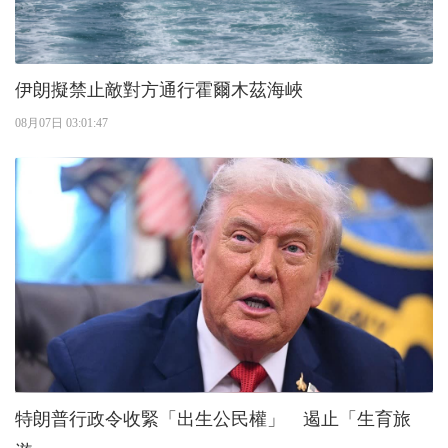
伊朗擬禁止敵對方通行霍爾木茲海峽
08月07日 03:01:47
特朗普行政令收緊「出生公民權」 遏止「生育旅