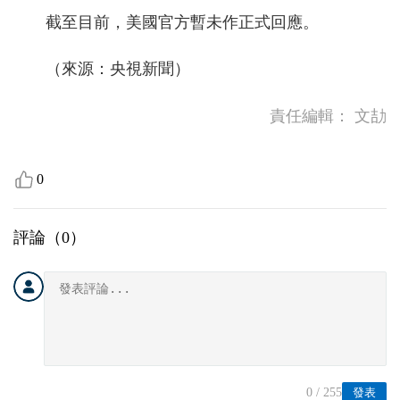
截至目前，美國官方暫未作正式回應。
（來源：央視新聞）
責任編輯：
文劼
0
評論（
0
）
0
/ 255
發表