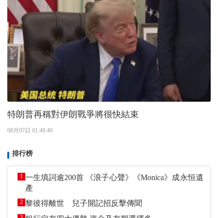
特朗普再稱對伊朗戰爭將很快結束
08月07日 01:48:40
排行榜
1
一生填詞逾200首 《浪子心聲》《Monica》成永恒遺
產
2
黎彼得離世 兒子開記招反擊傳聞
3