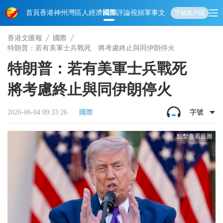
首頁
香港
神州
灣區人
經濟
國際
評論
視頻
軍事
文化
娛樂
生活
教育
體
下載客戶端
香港文匯報
國際
特朗普：若有美軍士兵戰死 將考慮終止與同伊朗停火
特朗普：若有美軍士兵戰死
將考慮終止與同伊朗停火
2026-06-04 09:33:26
國際
字號