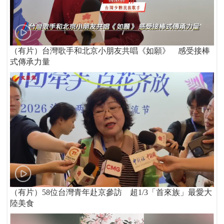
（有片）台灣歌手和北京小朋友共唱《如願》 感受接棒
式傳承力量
（有片）58位台灣青年赴京參訪 超1/3「首來族」最愛大
陸美食