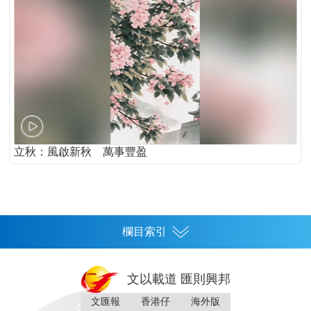
立秋：風啟新秋 萬事豐盈
欄目索引
首頁
文以載道 匯則興邦
香港
文匯報
香港仔
海外版
神州