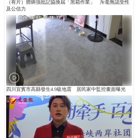
（有片）鄧炳強批記協換屆「黑箱作業」 斥毫無認受性
及公信力
四川宜賓市高縣發生4.9級地震 居民家中監控畫面曝光