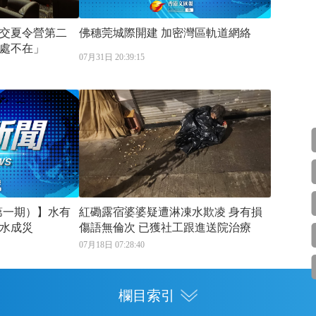
交夏令營第二
佛穗莞城際開建 加密灣區軌道網絡
處不在」
07月31日 20:39:15
第一期）】水有
紅磡露宿婆婆疑遭淋凍水欺凌 身有損
水成災
傷語無倫次 已獲社工跟進送院治療
07月18日 07:28:40
欄目索引