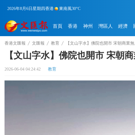
2026年8月6日
星期四
香港
東南風
30°C
首頁
香港
神州
灣區人
經濟
香港文匯報
文匯報
教育
【文山字水】佛院也開市 宋朝商業無
【文山字水】佛院也開市 宋朝
2026-06-04 04:24:42
教育