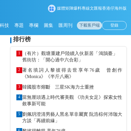
媒體矩陣
爆料專線
文匯報
香港仔
海外版
科技
專題
專欄
圖集
匯周刊
下載客戶端
登錄
排行榜
1
（有片）觀塘重建戶陸續入伙新居「鴻鵠臺」
舊街坊：「開心過中六合彩」
2
著名填詞人黎彼得去世享年76歲 曾創作
《Monica》《半斤八兩》
3
韓國股市熔斷 三星SK海力士重挫
4
當無厘頭遇上時代審美觀 《功夫女足》探索女性
敘事新可能
5
劉佩玥澄清男藝人黑名單非屬實 阮浩棕何沛珈大
方談「再續前緣」
6
黎彼得離世 享年76歲