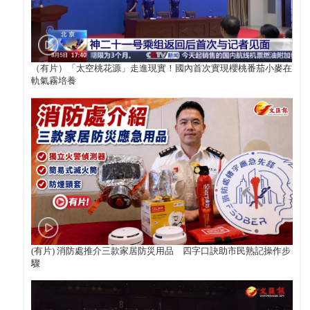
（有片）「太空桃花源」走進現實！國內首次實現櫻桃番茄小麥在
軌氣霧培養
(有片) 消防處推介三款家居防災用品 四字口訣助市民熟記操作步
驟