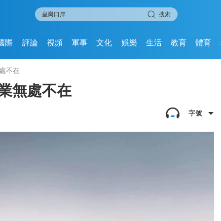
搜索
國際
評論
視頻
軍事
文化
娛樂
生活
教育
體育
處不在
商業無處不在
字號