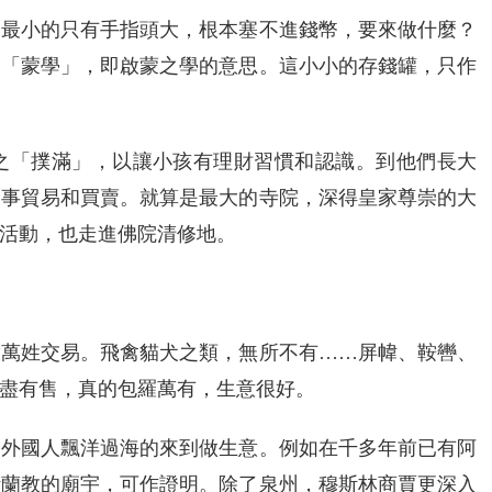
，最小的只有手指頭大，根本塞不進錢幣，要來做什麼？
叫「蒙學」，即啟蒙之學的意思。這小小的存錢罐，只作
之「撲滿」，以讓小孩有理財習慣和認識。到他們長大
從事貿易和買賣。就算是最大的寺院，深得皇家尊崇的大
活動，也走進佛院清修地。
放萬姓交易。飛禽貓犬之類，無所不有……屏幃、鞍轡、
盡有售，真的包羅萬有，生意很好。
多外國人飄洋過海的來到做生意。例如在千多年前已有阿
斯蘭教的廟宇，可作證明。除了泉州，穆斯林商賈更深入