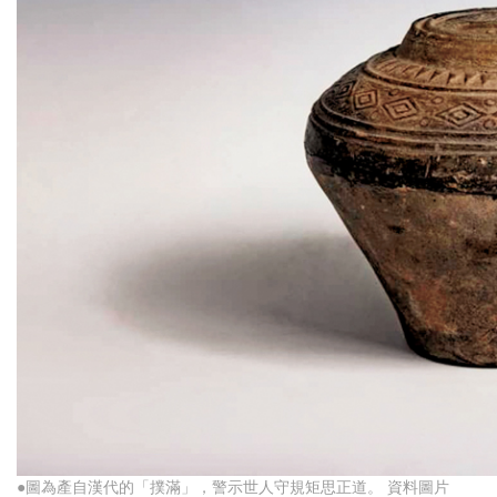
●圖為產自漢代的「撲滿」，警示世人守規矩思正道。 資料圖片