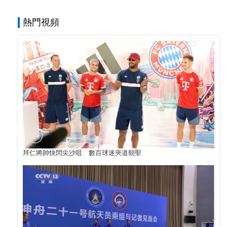
熱門視頻
拜仁將帥快閃尖沙咀 數百球迷夾道朝聖