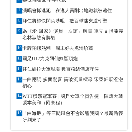
7
演唱會抓逃犯！在逃人員剛出地鐵就被逮住
8
拜仁將帥快閃尖沙咀 數百球迷夾道朝聖
9
為《愛·回家》演員「友誼」解畫 單立文指滕麗
名林淑敏有脾氣
10
卡牌陀螺熱潮 周末好去處淘珍藏
11
國足U17力克阿仙奴響頭炮
12
拜仁維拉大軍壓境 數百粉絲酒店守候
13
一曲兩詞 多面驚喜 衝破流量標籤 宋亞軒展澄澈
初心
14
WTT橫濱冠軍賽 | 國乒女單全員告捷 陳熠大戰
張本美和（附賽程）
15
「白海豚」等三颱風會不會影響我國？最新路徑
研判來了