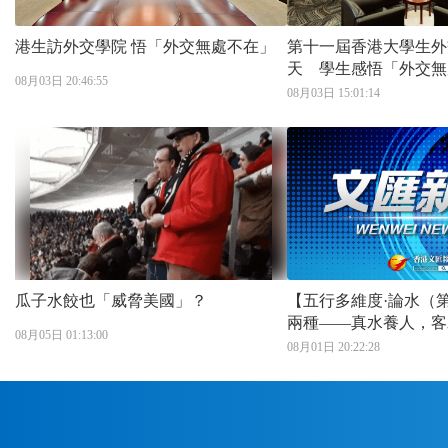
港生訪外交學院 悟「外交無處不在」
第十一屆香港大學生外
天 學生感悟「外交無
08月03日 20:46:55
08月03日 15:01:14
瓜子水餃也「威脅美國」？
【五行多維度·論水（
兩種——真水養人，客
08月05日 01:13:00
08月01日 20:22:28