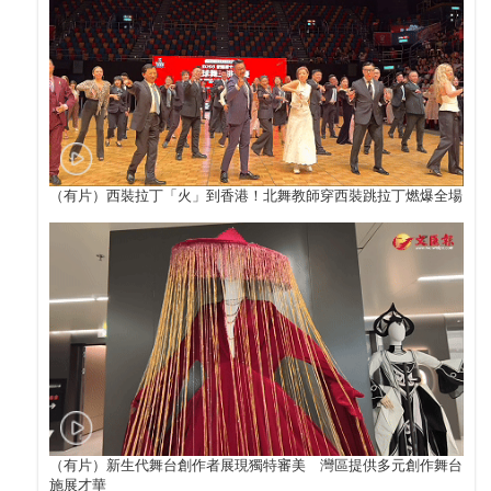
（有片）西裝拉丁「火」到香港！北舞教師穿西裝跳拉丁燃爆全場
（有片）新生代舞台創作者展現獨特審美 灣區提供多元創作舞台
施展才華