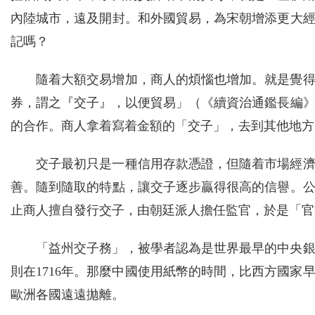
內陸城市，遠及開封。和外國貿易，為宋朝增添更大
記嗎？
隨着大額交易增加，商人的煩惱也增加。就是覺
券，謂之『交子』，以便貿易」（《續資治通鑑長編
的合作。商人拿着寫着金額的「交子」，去到其他地方
交子最初只是一種信用存款憑證，但隨着市場經
善。隨到隨取的特點，讓交子逐步贏得很高的信譽。公
止商人擅自發行交子，由朝廷派人擔任監官，於是「官
「益州交子務」，被學者認為是世界最早的中央銀
則在1716年。那麼中國使用紙幣的時間，比西方國
歐洲各國遠遠拋離。