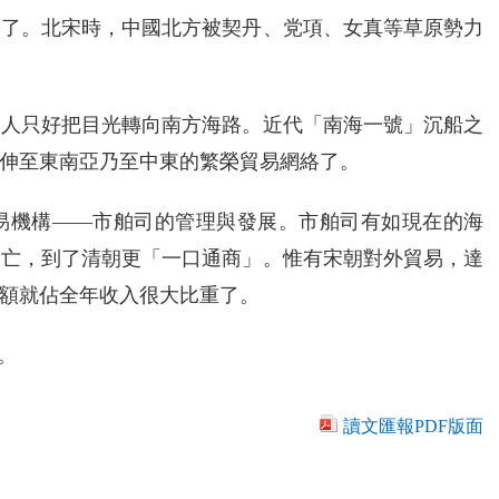
塞了。北宋時，中國北方被契丹、党項、女真等草原勢力
宋人只好把目光轉向南方海路。近代「南海一號」沉船之
伸至東南亞乃至中東的繁榮貿易網絡了。
易機構——市舶司的管理與發展。市舶司有如現在的海
實亡，到了清朝更「一口通商」。惟有宋朝對外貿易，達
易額就佔全年收入很大比重了。
。
讀文匯報PDF版面