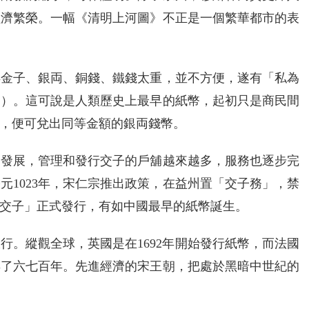
經濟繁榮。一幅《清明上河圖》不正是一個繁華都市的表
得金子、銀両、銅錢、鐵錢太重，並不方便，遂有「私為
》）。這可說是人類歷史上最早的紙幣，起初只是商民間
，便可兌出同等金額的銀両錢幣。
濟發展，管理和發行交子的戶舖越來越多，服務也逐步完
元1023年，宋仁宗推出政策，在益州置「交子務」，禁
交子」正式發行，有如中國最早的紙幣誕生。
行。縱觀全球，英國是在1692年開始發行紙幣，而法國
家早了六七百年。先進經濟的宋王朝，把處於黑暗中世紀的