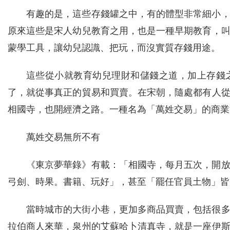
有趣的是，這些存錢罐之中，有的體型非常細小
原來這些是宋人幼兒教育之用，也是一種早期教育，
蒙學工具，讓幼兒認識、把玩，而沒實質存錢用途。
這些從小就教育幼兒理財和儲錢之道，加上存錢
了，就從事真正的貿易和買賣。在宋朝，隨處都有人
相國寺，也開經濟之路。一種名為「萬姓交易」的商業
萬姓交易無所不有
《東京夢華錄》有載：「相國寺，每月五次，開
弓劍、時果。書籍、玩好」，甚至「罷任官員土物」皆
當時城市的大街小巷，更加多商品買賣，包括很
拉伯商人來華，泉州的艾蘇哈卜清真寺，就是一座伊