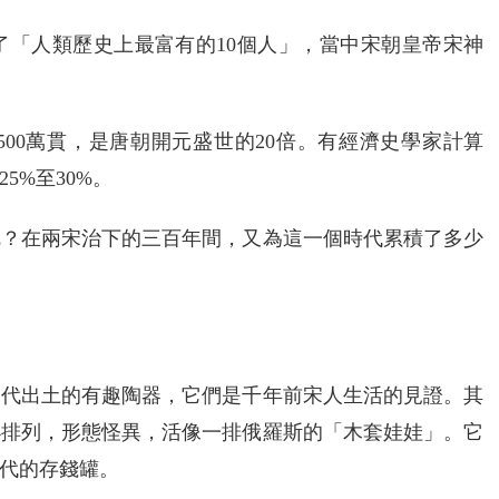
了「人類歷史上最富有的10個人」，當中宋朝皇帝宋神
00萬貫，是唐朝開元盛世的20倍。有經濟史學家計算
5%至30%。
呢？在兩宋治下的三百年間，又為這一個時代累積了多少
宋代出土的有趣陶器，它們是千年前宋人生活的見證。其
小排列，形態怪異，活像一排俄羅斯的「木套娃娃」。它
代的存錢罐。