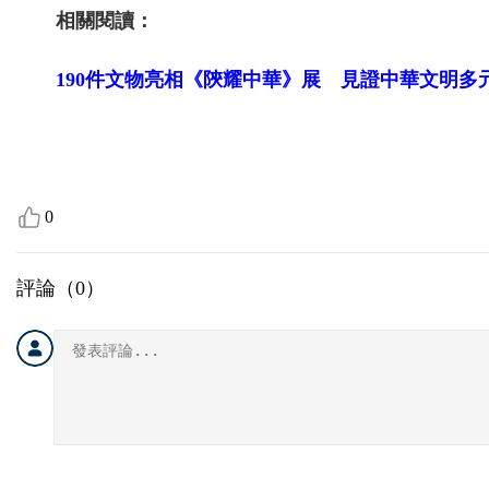
相關閱讀：
190件文物亮相《陝耀中華》展 見證中華文明多
0
評論（
0
）