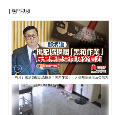
熱門視頻
（有片）鄧炳強批記協換屆「黑箱作業」 斥毫無認受性及公信力