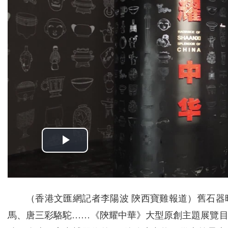
（香港文匯網記者李陽波 陝西寶雞報道）舊石
馬、唐三彩駱駝……《陝耀中華》大型原創主題展覽