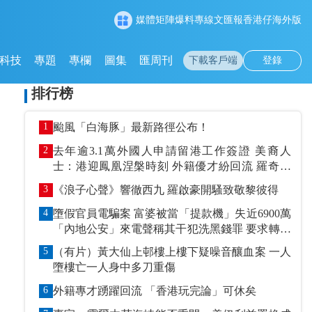
媒體矩陣
爆料專線
文匯報
香港仔
海外版
科技
專題
專欄
圖集
匯周刊
下載客戶端
登錄
排行榜
1
颱風「白海豚」最新路徑公布！
2
去年逾3.1萬外國人申請留港工作簽證 美裔人
士：港迎鳳凰涅槃時刻 外籍優才紛回流 羅奇抹
黑論被打臉
3
《浪子心聲》響徹西九 羅啟豪開騷致敬黎彼得
4
墮假官員電騙案 富婆被當「提款機」失近6900萬
「內地公安」來電聲稱其干犯洗黑錢罪 要求轉賬
到指定戶口作「保證金」
5
（有片）黃大仙上邨樓上樓下疑噪音釀血案 一人
墮樓亡一人身中多刀重傷
6
外籍專才踴躍回流 「香港玩完論」可休矣