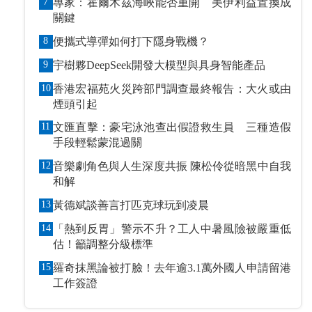
7
專家：霍爾木茲海峽能否重開 美伊利益置換成
關鍵
8
便攜式導彈如何打下隱身戰機？
9
宇樹夥DeepSeek開發大模型與具身智能產品
10
香港宏福苑火災跨部門調查最終報告：大火或由
煙頭引起
11
文匯直擊：豪宅泳池查出假證救生員 三種造假
手段輕鬆蒙混過關
12
音樂劇角色與人生深度共振 陳松伶從暗黑中自我
和解
13
黃德斌談善言打匹克球玩到凌晨
14
「熱到反胃」警示不升？工人中暑風險被嚴重低
估！籲調整分級標準
15
羅奇抹黑論被打臉！去年逾3.1萬外國人申請留港
工作簽證