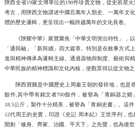
陝西全省19家文博單位的190件珍貴文物，從史前
考古，用陝西文物講述中國百萬年人類史、一萬年文
體的歷史邏輯，更呈現出一幅跨越萬年的文化長卷。
《陝耀中華》展覽聚焦「中華文明突出特性」，
「通與融」「新與續」四大篇章。特別是在敘事方式
進與精神傳承為邏輯主線。通過器物與制度、藝術與
中華民族的精神標識和文化內核，使觀眾得以從文物之
陝西寶雞是中國歷史上周秦王朝的發祥地，也是
餘件,其中帶有銘文者700餘件，被譽為「青銅器之鄉
18.5公斤，製作十分精美，被譽為「青銅史書」。這
12代周王的史實，印證《史記·周本紀》王世序列，
開創「修身、齊家、治國、平天下」之先聲，也為後世