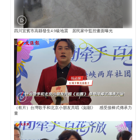
四川宜賓市高縣發生4.9級地震 居民家中監控畫面曝光
（有片）台灣歌手和北京小朋友共唱《如願》 感受接棒式傳承力
量