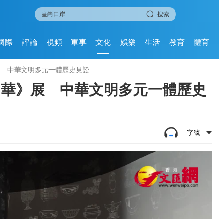
搜索
國際
評論
視頻
軍事
文化
娛樂
生活
教育
體育
展 中華文明多元一體歷史見證
中華》展 中華文明多元一體歷史
字號