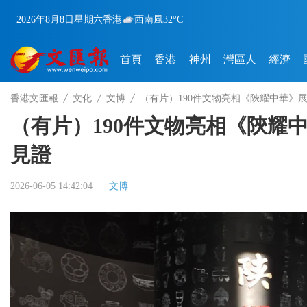
2026年8月8日
星期六
香港
西南風
32°C
首頁
香港
神州
灣區人
經濟
香港文匯報
文化
文博
（有片）190件文物亮相《陝耀中華》
（有片）190件文物亮相《陝耀
見證
2026-06-05 14:42:04
文博