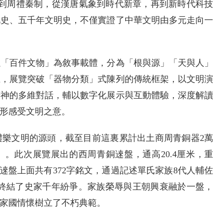
星火到周禮秦制，從漢唐氣象到時代新章，再到新時代科技
化史、五千年文明史，不僅實證了中華文明由多元走向一
以「百件文物」為敘事載體，分為「根與源」「天與人」
上，展覽突破「器物分類」式陳列的傳統框架，以文明演
精神的多維對話，輔以數字化展示與互動體驗，深度解讀
形感受文明之意。
禮樂文明的源頭，截至目前這裏累計出土商周青銅器2萬
」。此次展覽展出的西周青銅逨盤，通高20.4厘米，重
件逨盤上面共有372字銘文，通過記述單氏家族8代人輔佐
也終結了史家千年紛爭。家族榮辱與王朝興衰融於一盤，
家國情懷樹立了不朽典範。