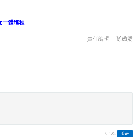
元一體進程
責任編輯：
孫嬌嬌
0
/ 255
發表