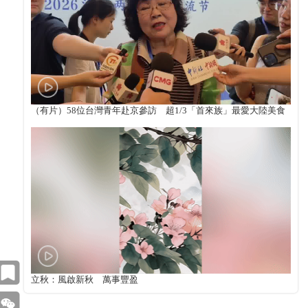
（有片）58位台灣青年赴京參訪 超1/3「首來族」最愛大陸美食
立秋：風啟新秋 萬事豐盈