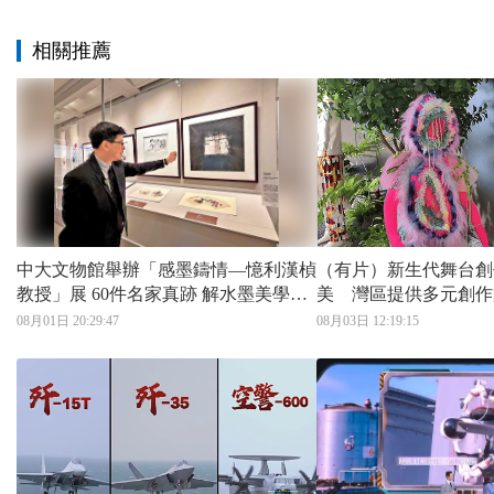
相關推薦
中大文物館舉辦「感墨鑄情—憶利漢楨
（有片）新生代舞台創
教授」展 60件名家真跡 解水墨美學原
美 灣區提供多元創作
理
08月01日 20:29:47
08月03日 12:19:15