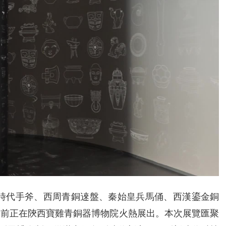
器時代手斧、西周青銅逨盤、秦始皇兵馬俑、西漢鎏金銅
目前正在陝西寶雞青銅器博物院火熱展出。本次展覽匯聚