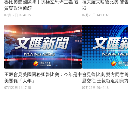
魯比奧籲國際聯手抗極左恐怖主義 被
拉夫羅夫晤魯比奧 警告停向烏輸送武
質疑政治偏頗
器
07月17日 09:41:55
07月23日 14:11:32
王毅會見美國國務卿魯比奧：今年是中
會見魯比奧 雙方同意籌備好下階段高
美關係「大年」
層交往 王毅就近期美方系列消極言行
闡明中方嚴正立場
07月22日 14:17:48
07月22日 20:46:18