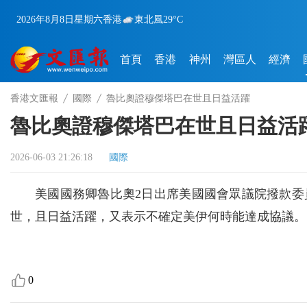
2026年8月8日
星期六
香港
東北風
29°C
首頁
香港
神州
灣區人
經濟
香港文匯報
國際
魯比奧證穆傑塔巴在世且日益活躍
魯比奧證穆傑塔巴在世且日益活
2026-06-03 21:26:18
國際
美國國務卿魯比奧2日出席美國國會眾議院撥款
世，且日益活躍，又表示不確定美伊何時能達成協議。
0