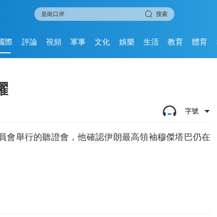
搜索
國際
評論
視頻
軍事
文化
娛樂
生活
教育
體育
躍
字號
委員會舉行的聽證會，他確認伊朗最高領袖穆傑塔巴仍在