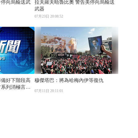
拉夫羅夫晤魯比奧 警告美停向烏輸送
武器
07月23日 20:08:52
穆傑塔巴：將為哈梅內伊等復仇
07月11日 20:11:01