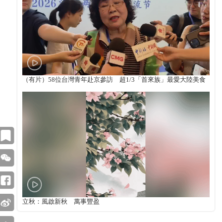
（有片）58位台灣青年赴京參訪 超1/3「首來族」最愛大陸美食
立秋：風啟新秋 萬事豐盈