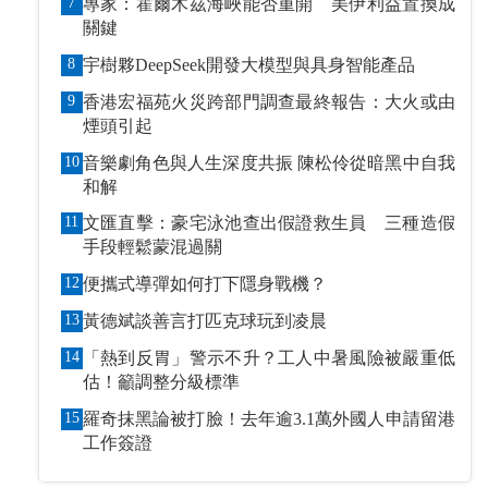
7
專家：霍爾木茲海峽能否重開 美伊利益置換成
關鍵
8
宇樹夥DeepSeek開發大模型與具身智能產品
9
香港宏福苑火災跨部門調查最終報告：大火或由
煙頭引起
10
音樂劇角色與人生深度共振 陳松伶從暗黑中自我
和解
11
文匯直擊：豪宅泳池查出假證救生員 三種造假
手段輕鬆蒙混過關
12
便攜式導彈如何打下隱身戰機？
13
黃德斌談善言打匹克球玩到凌晨
14
「熱到反胃」警示不升？工人中暑風險被嚴重低
估！籲調整分級標準
15
羅奇抹黑論被打臉！去年逾3.1萬外國人申請留港
工作簽證