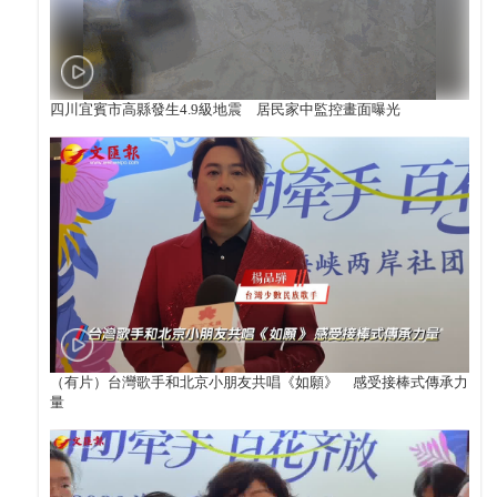
四川宜賓市高縣發生4.9級地震 居民家中監控畫面曝光
（有片）台灣歌手和北京小朋友共唱《如願》 感受接棒式傳承力
量