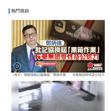
熱門視頻
（有片）鄧炳強批記協換屆「黑箱作業」 斥毫無認受性及公信力