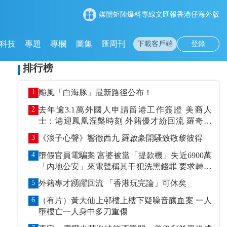
媒體矩陣
爆料專線
文匯報
香港仔
海外版
科技
專題
專欄
圖集
匯周刊
下載客戶端
登錄
排行榜
1
颱風「白海豚」最新路徑公布！
2
去年逾3.1萬外國人申請留港工作簽證 美裔人
士：港迎鳳凰涅槃時刻 外籍優才紛回流 羅奇抹
黑論被打臉
3
《浪子心聲》響徹西九 羅啟豪開騷致敬黎彼得
4
墮假官員電騙案 富婆被當「提款機」失近6900萬
「內地公安」來電聲稱其干犯洗黑錢罪 要求轉賬
到指定戶口作「保證金」
5
外籍專才踴躍回流 「香港玩完論」可休矣
6
（有片）黃大仙上邨樓上樓下疑噪音釀血案 一人
墮樓亡一人身中多刀重傷