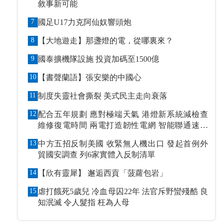
敘事新可能
7
國足U17力克阿仙奴響頭炮
8
【大地遊走】那盞燈的電，從哪裏來？
9
國泰擴機隊設施 投資加碼至1500億
10
【書聲蘭語】張安樂的中國心
11
制度失靈社會撕裂 美式民主走向衰落
12
配合五年規劃 應對極端天氣 港燈新系統減檢查
維修復電時間 兩電打造韌性電網 智能聯通速應
萬變
13
中方五招反制美國 收緊無人機出口 發起首例外
貿國安調查 列6家實體入反制清單
14
【欣有靈犀】 邂逅西貢「菠蘿包岩」
15
虐打餓死5歲兒 冷血母囚22年 法官斥野蠻殘酷 良
知泯滅 令人髮指 枉為人母