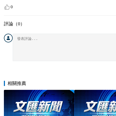
0
評論（
0
）
相關推薦