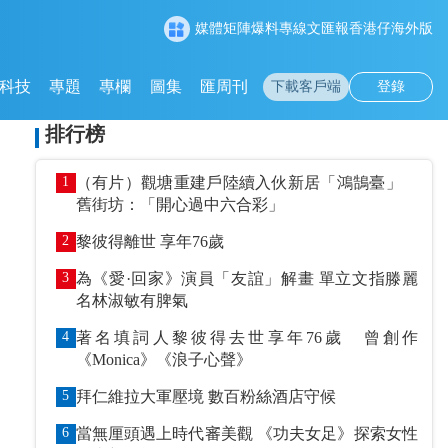
媒體矩陣
爆料專線
文匯報
香港仔
海外版
科技
專題
專欄
圖集
匯周刊
下載客戶端
登錄
排行榜
1
（有片）觀塘重建戶陸續入伙新居「鴻鵠臺」
舊街坊：「開心過中六合彩」
2
黎彼得離世 享年76歲
3
為《愛·回家》演員「友誼」解畫 單立文指滕麗
名林淑敏有脾氣
4
著名填詞人黎彼得去世享年76歲 曾創作
《Monica》《浪子心聲》
5
拜仁維拉大軍壓境 數百粉絲酒店守候
6
當無厘頭遇上時代審美觀 《功夫女足》探索女性