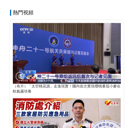
熱門視頻
（有片）「太空桃花源」走進現實！國內首次實現櫻桃番茄小麥在
軌氣霧培養