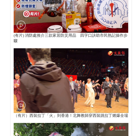
(有片) 消防處推介三款家居防災用品 四字口訣助市民熟記操作步
驟
（有片）西裝拉丁「火」到香港！北舞教師穿西裝跳拉丁燃爆全場