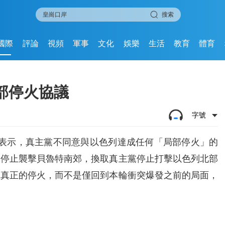
搜索
國際
評論
視頻
軍事
文化
娛樂
生活
教育
體育
部停火協議
字號
時表示，真主黨不同意與以色列達成任何「局部停火」的
軍停止襲擊貝魯特南郊，換取真主黨停止打擊以色列北部
且真正的停火，而不是僅回到本輪衝突爆發之前的局面，