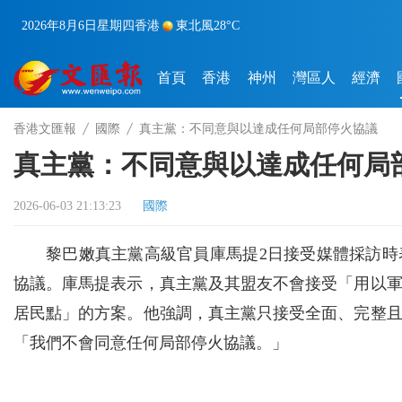
2026年8月6日
星期四
香港
東北風
28°C
首頁
香港
神州
灣區人
經濟
香港文匯報
國際
真主黨：不同意與以達成任何局部停火協議
真主黨：不同意與以達成任何局
2026-06-03 21:13:23
國際
黎巴嫩真主黨高級官員庫馬提2日接受媒體採訪
協議。庫馬提表示，真主黨及其盟友不會接受「用以
居民點」的方案。他強調，真主黨只接受全面、完整
「我們不會同意任何局部停火協議。」