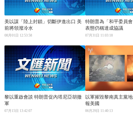
美以謀「陸上封鎖」切斷伊進出口 美
特朗普為「和平委員會」貼
前將領潑冷水
表態仍稱達成協議
08月01日 12:53:58
07月31日 11:03:18
黎以重啟會談 特朗普促內塔尼亞胡撤
以軍摧毀黎南真主黨地
軍
報美國
07月15日 13:42:07
06月29日 11:40:13