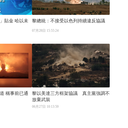
金 哈以未
黎總統：不接受以色列持續違反協議
07月28日 15:55:24
道 稱事前已通
黎以美達三方框架協議 真主黨強調不
放棄武裝
06月27日 10:13:59