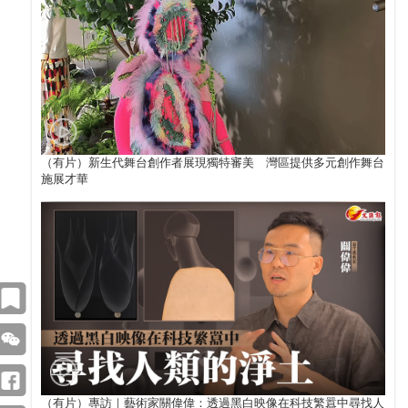
（有片）新生代舞台創作者展現獨特審美 灣區提供多元創作舞台
施展才華
（有片）專訪｜藝術家關偉偉：透過黑白映像在科技繁囂中尋找人