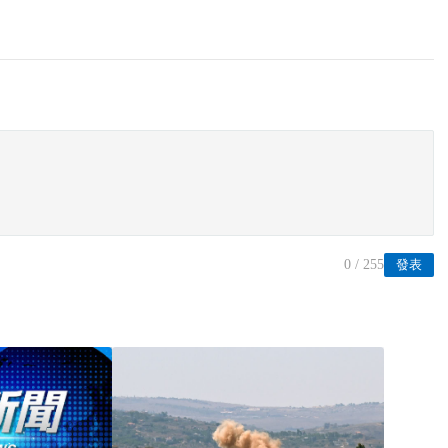
0
/ 255
發表