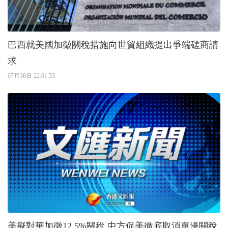
巴西就美國加徵關稅措施向世貿組織提出爭端磋商請
求
07月30日 22:01:53
美擬對華加徵12.5%關稅 中方促美徹底取消單邊關稅