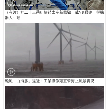
（有片）神二十三乘組解鎖太空新體驗：戴VR眼鏡 與機
器人互動
颱風「白海豚」逼近！工業攝像頭直擊海上風暴實況