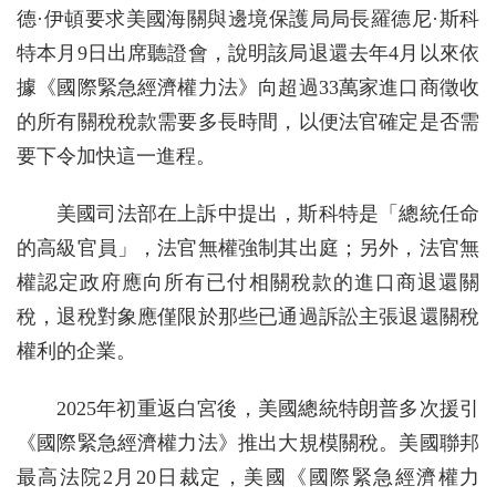
德·伊頓要求美國海關與邊境保護局局長羅德尼·斯科
特本月9日出席聽證會，說明該局退還去年4月以來依
據《國際緊急經濟權力法》向超過33萬家進口商徵收
的所有關稅稅款需要多長時間，以便法官確定是否需
要下令加快這一進程。
美國司法部在上訴中提出，斯科特是「總統任命
的高級官員」，法官無權強制其出庭；另外，法官無
權認定政府應向所有已付相關稅款的進口商退還關
稅，退稅對象應僅限於那些已通過訴訟主張退還關稅
權利的企業。
2025年初重返白宮後，美國總統特朗普多次援引
《國際緊急經濟權力法》推出大規模關稅。美國聯邦
最高法院2月20日裁定，美國《國際緊急經濟權力