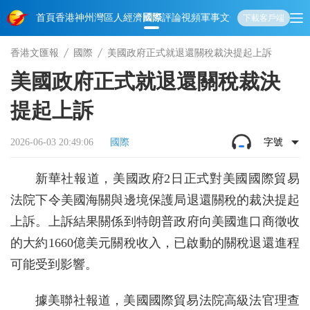
首頁
香港
神州
灣區人
經濟
國際
評論
視頻
軍事
文化
娛樂
生活
教育
體
下載客戶端
香港文匯報
國際
美國政府正式就退還關稅裁決提起上訴
美國政府正式就退還關稅裁決
提起上訴
2026-06-03 20:49:06
國際
字號
新華社報道，美國政府2日正式對美國國際貿易
法院下令美國海關與邊境保護局退還關稅的裁決提起
上訴。上訴結果關係到特朗普政府向美國進口商徵收
的大約1660億美元關稅收入，已啟動的關稅退還進程
可能受到影響。
據美聯社報道，美國國際貿易法院高級法官理查