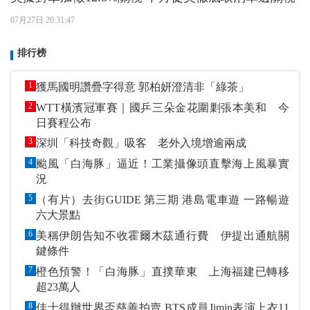
07月27日 20:31:47
排行榜
1
獲馬國明讚疊字得意 郭柏妍澄清非「綠茶」
2
WTT橫濱冠軍賽｜國乒三朵金花圍剿張本美和 今
日賽程公布
3
深圳「科技奇觀」吸客 老外入境增逾兩成
4
颱風「白海豚」逼近！工業攝像頭直擊海上風暴實
況
5
（有片）去街GUIDE 第三期 港島電車遊 一路暢遊
六大景點
6
美稱伊朗告知不收霍爾木茲通行費 伊提出通航關
鍵條件
7
橙色預警！「白海豚」直撲華東 上海福建已轉移
超23萬人
8
佳士得辦世界盃慈善拍賣 BTS成員Jimin表演上衣11