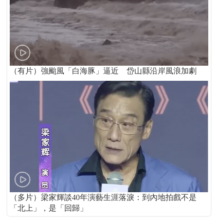
（有片）強颱風「白海豚」逼近 岱山縣沿岸風浪加劇
（多片）梁家輝談40年演藝生涯落淚：到內地拍戲不是
「北上」，是「回歸」