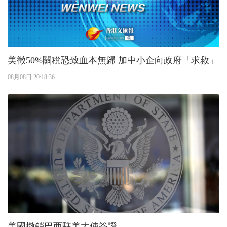
美徵50%關稅恐致血本無歸 加中小企向政府「求救」
08月08日 20:18:36
美國撤銷巴西駐美大使簽證