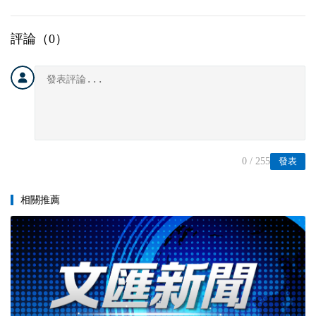
評論（
0
）
0
/ 255
發表
相關推薦