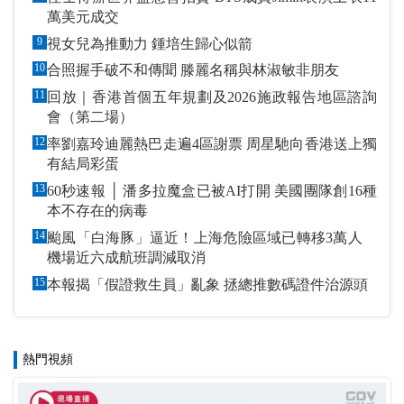
萬美元成交
9
視女兒為推動力 鍾培生歸心似箭
10
合照握手破不和傳聞 滕麗名稱與林淑敏非朋友
11
回放｜香港首個五年規劃及2026施政報告地區諮詢
會（第二場）
12
率劉嘉玲迪麗熱巴走遍4區謝票 周星馳向香港送上獨
有結局彩蛋
13
60秒速報 │ 潘多拉魔盒已被AI打開 美國團隊創16種
本不存在的病毒
14
颱風「白海豚」逼近！上海危險區域已轉移3萬人
機場近六成航班調減取消
15
本報揭「假證救生員」亂象 拯總推數碼證件治源頭
熱門視頻