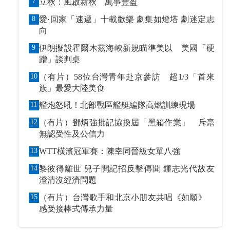
7
立秋：風啟新秋 萬事豐盈
8
愛·回家「速遞」十載歡樂 劇集如燈塔 劇迷定志
向
9
伊朗擬設霍爾木茲海峽新規瞄準美以 美國「硬
蹭」談判桌
10
（有片）58位台灣青年赴京參訪 超1/3「首來
族」最愛大陸美食
11
艦炮怒吼！北部戰區艦艇編隊高燃訓練現場
12
（有片）鄧炳強批記協換屆「黑箱作業」 斥毫
無認受性及公信力
13
WTT橫濱冠軍賽：陳幸同晉級女單八強
14
黎彼得離世 兒子開記招反擊傳聞 鍾志光代故友
澄清沒經濟問題
15
（有片）台灣歌手和北京小朋友共唱《如願》
感受接棒式傳承力量