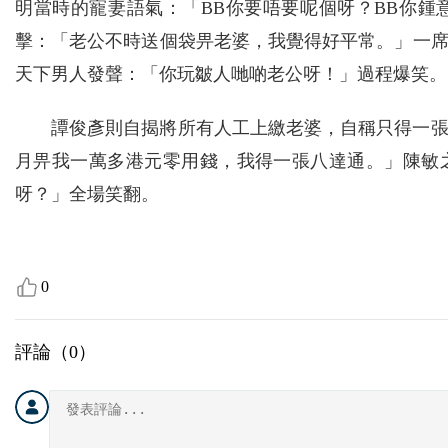
明當時的寵妻語氣：「BB你要唔要呢個呀？BB你
擊：「老公不時送個袋畀老婆，我覺得好平常。」一
天下男人發聲：「你玩皺人哋啲老公呀！」過程爆笑。
譚俊彥則自揭將所有人工上繳老婆，自稱只得一
月畀我一萬多港元零用錢，我得一張八達通。」陳敏
呀？」全場笑翻。
0
評論（
0
）