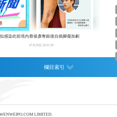
似感染此前境內
蔡俊彥奪銀後自揭腳傷加劇
07月29日 20:01:00
欄目索引
專欄
灣區人才
灣區政策
6 WENWEIPO.COM LIMITED.