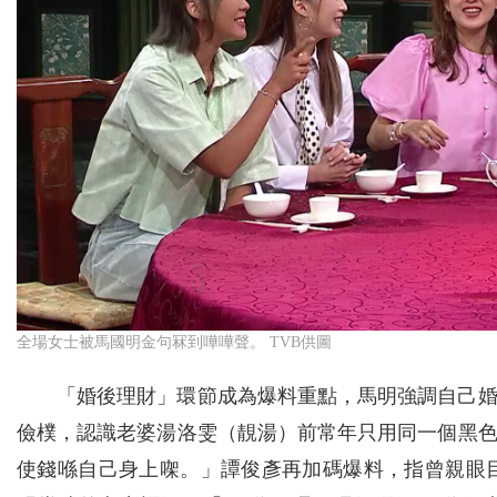
全場女士被馬國明金句冧到嘩嘩聲。 TVB供圖
「婚後理財」環節成為爆料重點，馬明強調自己
儉樸，認識老婆湯洛雯（靚湯）前常年只用同一個黑
使錢喺自己身上㗎。」譚俊彥再加碼爆料，指曾親眼目睹