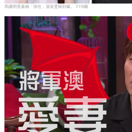
馬國明害羞稱「掛住」湯洛雯冧到爆。 TVB圖