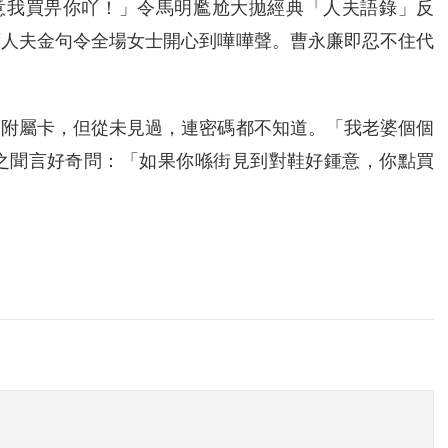
鍾意我買畀你吖！」令馬明尷尬大拋經典「人夫語錄」反
席人夫金句令全場女士開心到嘩嘩聲。曹永廉即忍不住代
張附屬卡，但從未見過，連密碼都不知道。「我老婆個個
之聞言好奇問：「如果你喺街見到對鞋好鍾意，你點買