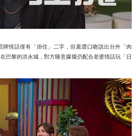
招牌情話僅有「掛住」二字，但羞澀口吻說出分外「肉
遠在巴黎的洪永城，對方睡意朦朧仍配合老婆情話玩「日