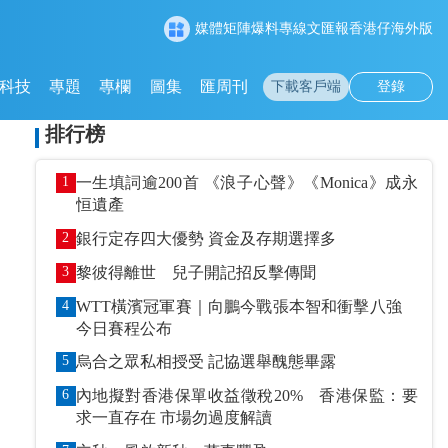
媒體矩陣
爆料專線
文匯報
香港仔
海外版
科技
專題
專欄
圖集
匯周刊
下載客戶端
登錄
排行榜
1
一生填詞逾200首 《浪子心聲》《Monica》成永
恒遺產
2
銀行定存四大優勢 資金及存期選擇多
3
黎彼得離世 兒子開記招反擊傳聞
4
WTT橫濱冠軍賽｜向鵬今戰張本智和衝擊八強
今日賽程公布
5
烏合之眾私相授受 記協選舉醜態畢露
6
內地擬對香港保單收益徵稅20% 香港保監：要
求一直存在 市場勿過度解讀