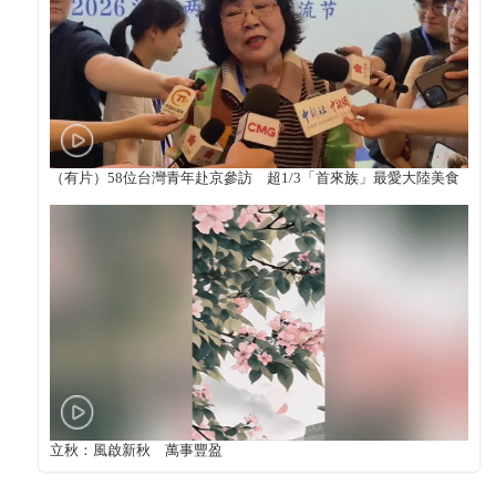
（有片）58位台灣青年赴京參訪 超1/3「首來族」最愛大陸美食
立秋：風啟新秋 萬事豐盈