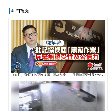
熱門視頻
（有片）鄧炳強批記協換屆「黑箱作業」 斥毫無認受性及公信力