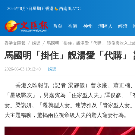
2026年8月7日
星期五
香港
西南風
27°C
首頁
香港
神州
灣區人
經濟
香港文匯報
娛樂
馬國明「掛住」靚湯愛「代購」 譚俊彥收入上繳
馬國明「掛住」靚湯愛「代購」 
2026-06-03 19:12:40
娛樂
香港文匯報訊（記者 梁靜儀）曹永廉、蕭正楠
「星級戰友」，男嘉賓為「住家型人夫」譚俊彥、「
妻」梁諾妍、「遷就型人妻」連詩雅及「管家型人妻
大主題暢聊，驚揭兩位視帝級人夫的驚人寵妻行為。