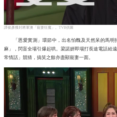
譚俊彥獲封將軍澳「寵妻狂魔」。TVB供圖
「恩愛實測」環節中，出名怕醜及天然呆的馬明
麻」，閃盲全場引爆起哄。梁諾妍即場打長途電話給
常情話」競猜，搞笑之餘亦盡顯寵妻一面。