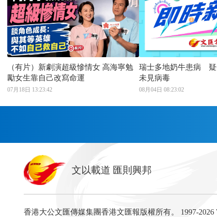
（有片）新劇演超級慘情女 高海寧勉
瑞士多地奶牛患病 疑
勵女生靠自己改寫命運
未見病毒
07月18日 13:23:42
08月04日 08:23:02
首頁
文以載道 匯則興邦
香港
神州
灣區生活
灣區企業
灣區文化
灣區旅遊
灣區人
灣區服務易
香港大公文匯傳媒集團香港文匯報版權所有。
1997-202