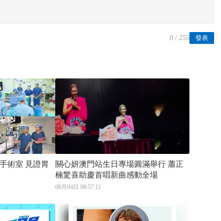
0
/ 255
發表
室 見證胃
關心妍澳門站生日專場圓滿舉行 蕭正
楠驚喜助慶首唱新曲感動全場
08月04日 08:57:11