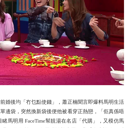
婚前婚後均「冇乜點使錢」，蕭正楠聞言即爆料馬明生活
色單邊袋，突然換新袋後便他被看穿正熱戀，「佢真係唔
馬明用 FaceTime幫靚湯在名店「代購」，又模仿馬