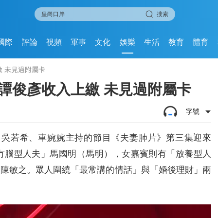
搜索
國際
評論
視頻
軍事
文化
娛樂
生活
教育
體育
 未見過附屬卡
譚俊彥收入上繳 未見過附屬卡
字號
、吳若希、車婉婉主持的節目《夫妻肺片》第三集迎來
冇腦型人夫」馬國明（馬明），女嘉賓則有「放養型人
」陳敏之。眾人圍繞「最常講的情話」與「婚後理財」兩