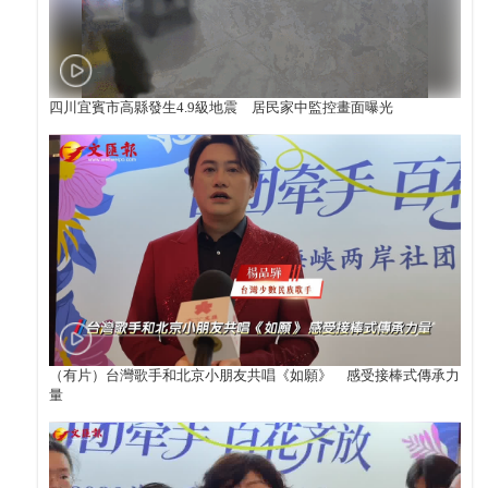
四川宜賓市高縣發生4.9級地震 居民家中監控畫面曝光
（有片）台灣歌手和北京小朋友共唱《如願》 感受接棒式傳承力
量