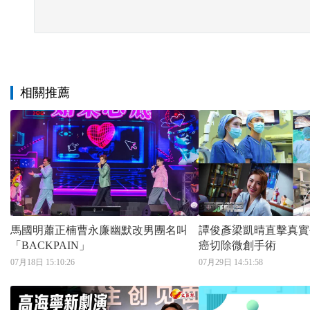
相關推薦
馬國明蕭正楠曹永廉幽默改男團名叫
譚俊彥梁凱晴直擊真實手術
「BACKPAIN」
癌切除微創手術
07月18日 15:10:26
07月29日 14:51:58