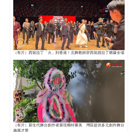
（有片）西裝拉丁「火」到香港！北舞教師穿西裝跳拉丁燃爆全場
（有片）新生代舞台創作者展現獨特審美 灣區提供多元創作舞台
施展才華