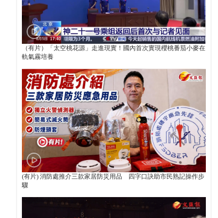
（有片）「太空桃花源」走進現實！國內首次實現櫻桃番茄小麥在
軌氣霧培養
(有片) 消防處推介三款家居防災用品 四字口訣助市民熟記操作步
驟