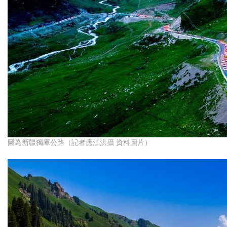
圖為新疆獨庫公路（記者應江洪攝 資料圖片）