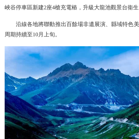
峽谷停車區新建2座4槍充電樁，升級大龍池觀景台衞
沿線各地將聯動推出百餘場非遺展演、縣域特色
周期持續至10月上旬。