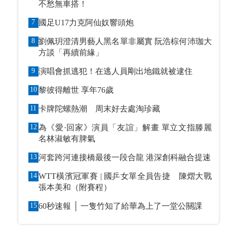
不愁無車搭！
7
國足U17力克阿仙奴響頭炮
8
劉佩玥澄清男藝人黑名單非屬實 阮浩棕何沛珈大
方談「再續前緣」
9
演唱會抓逃犯！在逃人員剛出地鐵就被逮住
10
黎彼得離世 享年76歲
11
卡牌陀螺熱潮 周末好去處淘珍藏
12
為《愛·回家》演員「友誼」解畫 單立文指滕麗
名林淑敏有脾氣
13
河套跨河連接橋最後一段合龍 港深創科融合提速
14
WTT橫濱冠軍賽 | 國乒女單全員告捷 陳熠大戰
張本美和（附賽程）
15
60秒速報 │ 一隻竹知了給華為上了一堂公關課