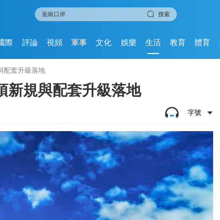
搜索
國際
評論
視頻
軍事
文化
娛樂
生活
教育
體育
與配套升級落地
項新規與配套升級落地
字號