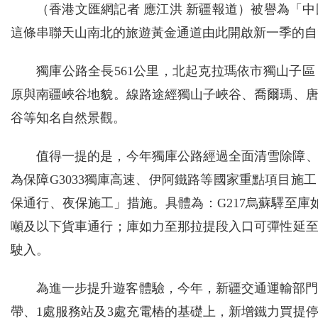
（香港文匯網記者 應江洪 新疆報道）被譽為「
這條串聯天山南北的旅遊黃金通道由此開啟新一季的自
獨庫公路全長561公里，北起克拉瑪依市獨山子
原與南疆峽谷地貌。線路途經獨山子峽谷、喬爾瑪、
谷等知名自然景觀。
值得一提的是，今年獨庫公路經過全面清雪除障
為保障G3033獨庫高速、伊阿鐵路等國家重點項目
保通行、夜保施工」措施。具體為：G217烏蘇驛至庫
噸及以下貨車通行；庫如力至那拉提段入口可彈性延至
駛入。
為進一步提升遊客體驗，今年，新疆交通運輸部門
帶、1處服務站及3處充電樁的基礎上，新增鐵力買提