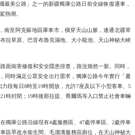
中國最美公路」之一的新疆獨庫公路日前全線恢復通車，
駕熱潮。
區，南至阿克蘇地區庫車市，橫穿天山山脈，連通北疆草
唐布拉草原、巴音布魯克濕地、大小龍池、天山神秘大峽
、路面病害修復和安全隱患排查，路況煥然一新。同時，
施工，同時滿足公眾安全出行需求，獨庫公路今年實行「晝
如力段每日8時至19時開放，允許7座及以下小型客車、5
21時封閉；19時後那拉提、喬爾瑪等入口禁止社會車輛
在獨庫公路沿線現有4處服務區、47處停車區、2處停車
停車區旱改水衞生間、毛溜溝服務區廁位，在天山神秘大