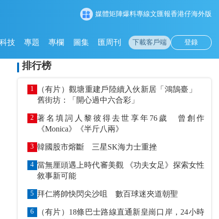
媒體矩陣
爆料專線
文匯報
香港仔
海外版
科技
專題
專欄
圖集
匯周刊
下載客戶端
登錄
排行榜
1
（有片）觀塘重建戶陸續入伙新居「鴻鵠臺」
舊街坊：「開心過中六合彩」
2
著名填詞人黎彼得去世享年76歲 曾創作
《Monica》《半斤八兩》
3
韓國股市熔斷 三星SK海力士重挫
4
當無厘頭遇上時代審美觀 《功夫女足》探索女性
敘事新可能
5
拜仁將帥快閃尖沙咀 數百球迷夾道朝聖
6
（有片）18條巴士路線直通新皇崗口岸，24小時