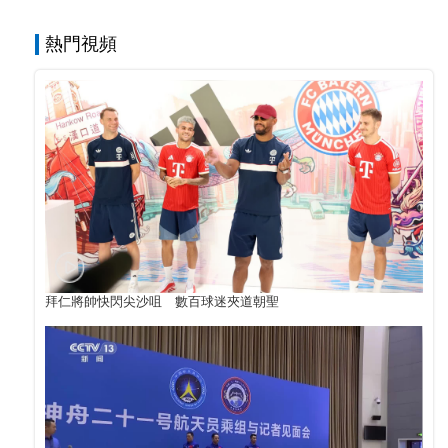
熱門視頻
拜仁將帥快閃尖沙咀 數百球迷夾道朝聖