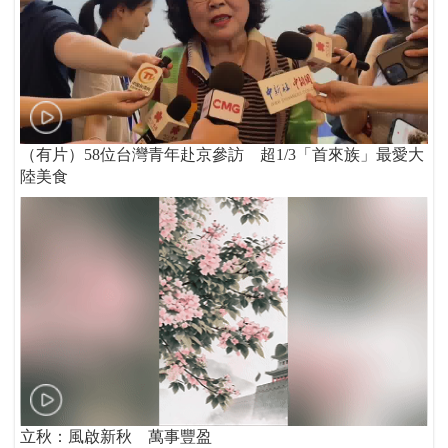
（有片）58位台灣青年赴京參訪 超1/3「首來族」最愛大
陸美食
立秋：風啟新秋 萬事豐盈