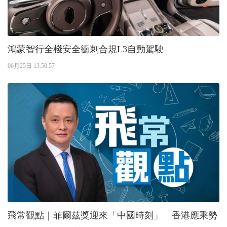
鴻蒙智行全棧安全衝刺合規L3自動駕駛
06月25日 13:50:57
飛常觀點｜菲爾茲獎迎來「中國時刻」 香港應乘勢