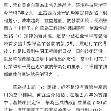
單，禁止美企向華為出售先進晶片。這場科技圍堵至
今歷時7年之久，正當西方死守的摩爾定律深陷「製
程越小、成本越高、收益越低」的發展困境，長期被
西方「卡脖子」的華為工程師卻另闢蹊徑，創新性提
出韜（τ）定律的新路徑。這是中國在全球半導體領
域首次提出指導產業發展的新原則，震動行業的背
後，也足以看到中國工程師們日復一日的技術沉澱，
以及整個產業在逆境中展現出的韌性，當中扎根芯片
行業30年一晃已經57歲的華為公司董事、半導體業務
部總裁何庭波就是例證之一。
華為提出韜（τ）定律，絕不是沒有實際生產應
用的空中樓閣。何庭波介紹指，在過去六年的實踐
中，基於韜(τ)定律，華為已成功設計並量產了381款
芯片，廣泛覆蓋了千行百業的需求。預計到2031年，