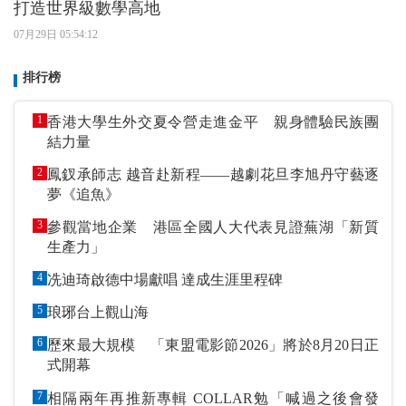
打造世界級數學高地
07月29日 05:54:12
排行榜
1
香港大學生外交夏令營走進金平 親身體驗民族團
結力量
2
鳳釵承師志 越音赴新程——越劇花旦李旭丹守藝逐
夢《追魚》
3
參觀當地企業 港區全國人大代表見證蕪湖「新質
生產力」
4
冼迪琦啟德中場獻唱 達成生涯里程碑
5
琅琊台上觀山海
6
歷來最大規模 「東盟電影節2026」將於8月20日正
式開幕
7
相隔兩年再推新專輯 COLLAR勉「喊過之後會發