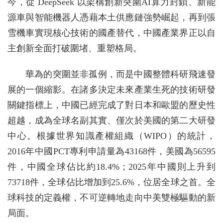
今，從 DeepSeek 以架構創新突圍AI算力封鎖、新能
源車與智能機器人憑藉本土供應鏈強勢崛起，再到張
雪機車實現核心技術的國產替代，中國產業界正以自
主創新全面打破圍堵、重塑格局。
華為的突圍並非孤例，而是中國整體科研飛速發
展的一個縮影。在諸多決定未來產業生死的技術研發
關鍵指標上，中國已經完成了對日本和歐盟的歷史性
超越，成為全球名副其實、僅次於美國的第二大研發
中心。根據世界知識產權組織（WIPO）的統計，
2016年中國PCT專利申請量為43168件，美國為56595
件，中國全球佔比約18.4%；2025年中國則上升到
73718件，全球佔比增加到25.6%，位居全球之首。全
球科技的定義權，不可逆轉地走向中美雙極驅動的新
局面。