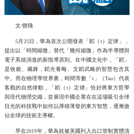
文/鄧飛
5月25日，華為首次公開發表「韜（τ）定律」，
提出以「時間縮微」替代「幾何縮微」作為半導體與
電子系統演進的新指導原則。在中國文化中，「韜」
是收斂、藏鋒，韜光養晦、文韜武略的智慧包含其
中。而在物理學世界裏，時間常數「τ」（Tau）代表
客觀的自然律動，「韜（τ）定律」恰好將東方哲學
與現代物理交織，並展現中國企業在在這場吸引全球
目光的科技戰中如何以厚積薄發的東方智慧，逐漸搶
佔全球的技術主導權。
早在2019年，華為就被美國列入出口管制實體清