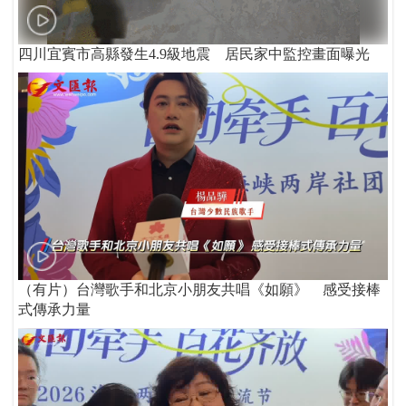
四川宜賓市高縣發生4.9級地震 居民家中監控畫面曝光
（有片）台灣歌手和北京小朋友共唱《如願》 感受接棒
式傳承力量