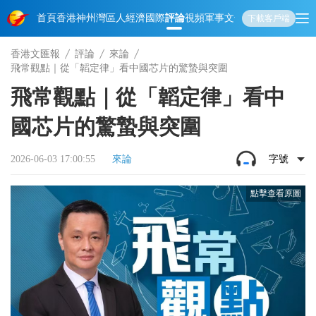
首頁
香港
神州
灣區人
經濟
國際
評論
視頻
軍事
文化
娛樂
生活
教育
體
下載客戶端
香港文匯報
評論
來論
飛常觀點｜從「韜定律」看中國芯片的驚蟄與突圍
飛常觀點｜從「韜定律」看中
國芯片的驚蟄與突圍
2026-06-03 17:00:55
來論
字號