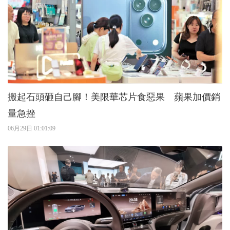
搬起石頭砸自己腳！美限華芯片食惡果 蘋果加價銷
量急挫
06月29日 01:01:09