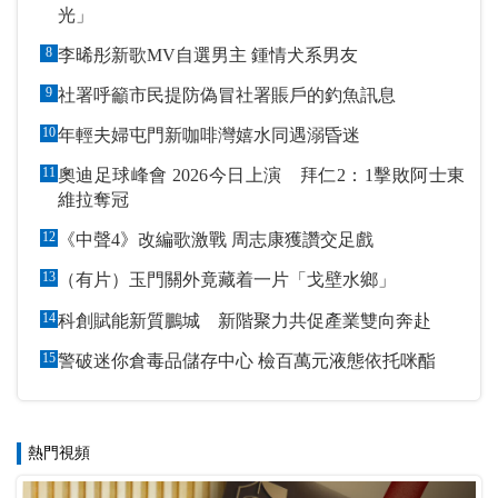
光」
8
李晞彤新歌MV自選男主 鍾情犬系男友
9
社署呼籲市民提防偽冒社署賬戶的釣魚訊息
10
年輕夫婦屯門新咖啡灣嬉水同遇溺昏迷
11
奧迪足球峰會 2026今日上演 拜仁2：1擊敗阿士東
維拉奪冠
12
《中聲4》改編歌激戰 周志康獲讚交足戲
13
（有片）玉門關外竟藏着一片「戈壁水鄉」
14
科創賦能新質鵬城 新階聚力共促產業雙向奔赴
15
警破迷你倉毒品儲存中心 檢百萬元液態依托咪酯
熱門視頻