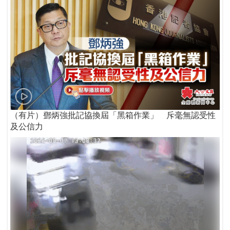
（有片）鄧炳強批記協換屆「黑箱作業」 斥毫無認受性
及公信力