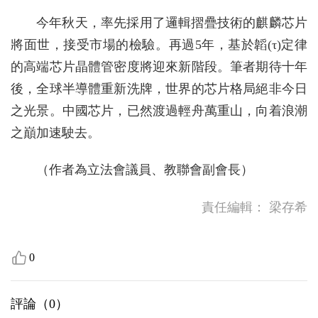
今年秋天，率先採用了邏輯摺疊技術的麒麟芯片
將面世，接受市場的檢驗。再過5年，基於韜(τ)定律
的高端芯片晶體管密度將迎來新階段。筆者期待十年
後，全球半導體重新洗牌，世界的芯片格局絕非今日
之光景。中國芯片，已然渡過輕舟萬重山，向着浪潮
之巔加速駛去。
（作者為立法會議員、教聯會副會長）
責任編輯：
梁存希
0
評論（
0
）