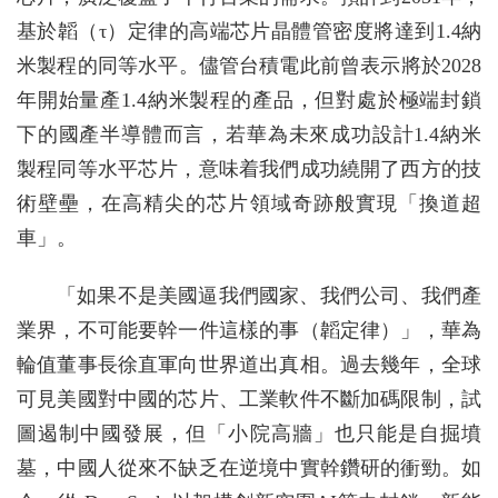
基於韜（τ）定律的高端芯片晶體管密度將達到1.4納
米製程的同等水平。儘管台積電此前曾表示將於2028
年開始量產1.4納米製程的產品，但對處於極端封鎖
下的國產半導體而言，若華為未來成功設計1.4納米
製程同等水平芯片，意味着我們成功繞開了西方的技
術壁壘，在高精尖的芯片領域奇跡般實現「換道超
車」。
「如果不是美國逼我們國家、我們公司、我們產
業界，不可能要幹一件這樣的事（韜定律）」，華為
輪值董事長徐直軍向世界道出真相。過去幾年，全球
可見美國對中國的芯片、工業軟件不斷加碼限制，試
圖遏制中國發展，但「小院高牆」也只能是自掘墳
墓，中國人從來不缺乏在逆境中實幹鑽研的衝勁。如