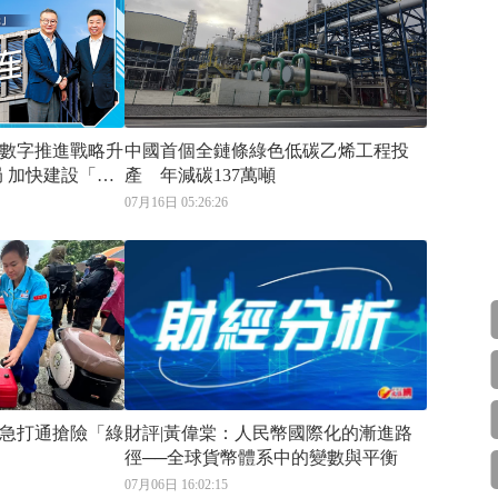
數字推進戰略升
中國首個全鏈條綠色低碳乙烯工程投
 加快建設「AI
產 年減碳137萬噸
建」
07月16日 05:26:26
急打通搶險「綠
財評|黃偉棠：人民幣國際化的漸進路
徑──全球貨幣體系中的變數與平衡
07月06日 16:02:15