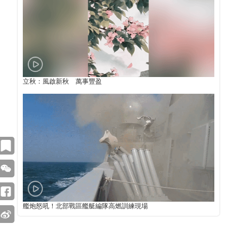
立秋：風啟新秋 萬事豐盈
艦炮怒吼！北部戰區艦艇編隊高燃訓練現場