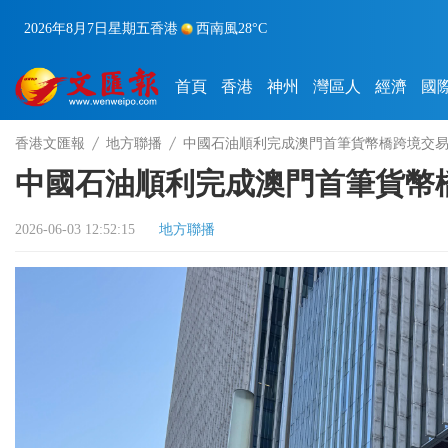
2026年8月7日
星期五
香港
西南風
28°C
首頁
香港
神州
灣區人
經濟
國
香港文匯報
地方聯播
中國石油順利完成澳門首筆貨幣橋跨境交
中國石油順利完成澳門首筆貨幣
2026-06-03 12:52:15
地方聯播