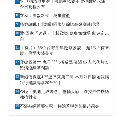
7
WTT橫濱冠軍賽｜向鵬今戰張本智和衝擊八強
今日賽程公布
8
立秋：風啟新秋 萬事豐盈
9
艦炮怒吼！北部戰區艦艇編隊高燃訓練現場
10
愛·回家「速遞」十載歡樂 劇集如燈塔 劇迷定志
向
11
（有片）58位台灣青年赴京參訪 超1/3「首來
族」最愛大陸美食
12
黎彼得離世 兒子開記招反擊傳聞 鍾志光代故友
澄清沒經濟問題
13
新銀債保底4.25厘歷來第二高 本月21日開始認購
銀行建議認購20至30手
14
今晚「奧迪足球峰會」壓軸大戰 維拉拜仁啟德
強強對決
15
不滿被瞞彈藥告罄 特朗普與美防長起衝突