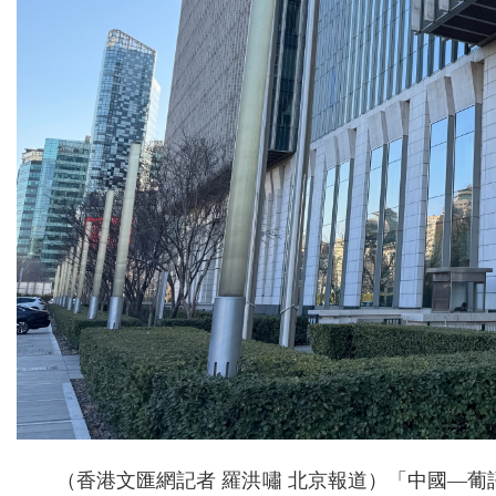
（香港文匯網記者 羅洪嘯 北京報道）「中國—