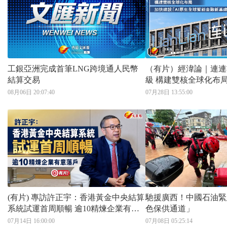
工銀亞洲完成首筆LNG跨境通人民幣
（有片）經湋論｜連連
結算交易
級 構建雙核全球化布局
原生全球智能金融新基
08月06日 20:07:40
07月28日 13:55:00
(有片) 專訪許正宇：香港黃金中央結算
馳援廣西！中國石油緊
系統試運首周順暢 逾10精煉企業有意
色保供通道」
落戶
07月14日 16:00:00
07月08日 05:25:14