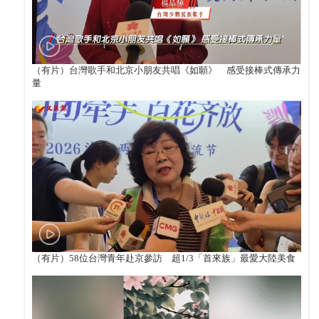
（有片）台灣歌手和北京小朋友共唱《如願》 感受接棒式傳承力
量
（有片）58位台灣青年赴京參訪 超1/3「首來族」最愛大陸美食