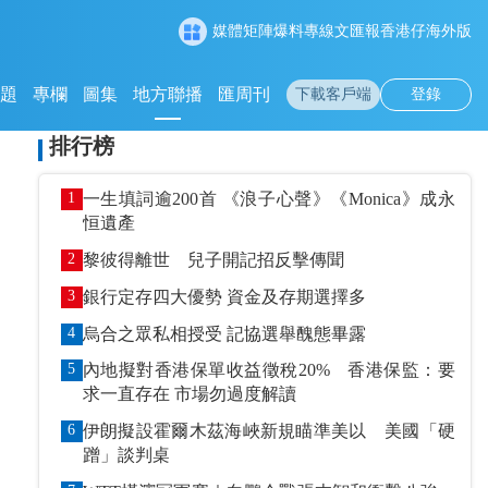
媒體矩陣
爆料專線
文匯報
香港仔
海外版
專題
專欄
圖集
地方聯播
匯周刊
下載客戶端
登錄
排行榜
1
一生填詞逾200首 《浪子心聲》《Monica》成永
恒遺產
2
黎彼得離世 兒子開記招反擊傳聞
3
銀行定存四大優勢 資金及存期選擇多
4
烏合之眾私相授受 記協選舉醜態畢露
5
內地擬對香港保單收益徵稅20% 香港保監：要
求一直存在 市場勿過度解讀
6
伊朗擬設霍爾木茲海峽新規瞄準美以 美國「硬
蹭」談判桌