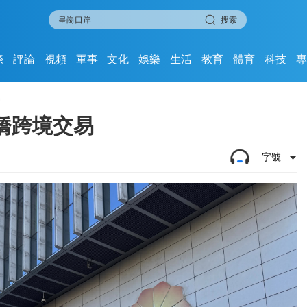
搜索
際
評論
視頻
軍事
文化
娛樂
生活
教育
體育
科技
易
橋跨境交易
字號