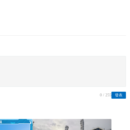
0
/ 255
發表