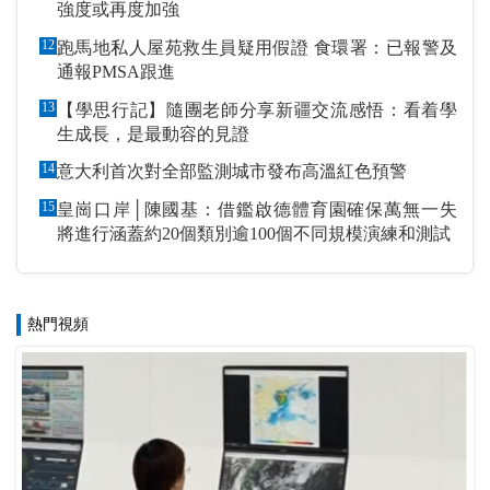
強度或再度加強
12
跑馬地私人屋苑救生員疑用假證 食環署：已報警及
通報PMSA跟進
13
【學思行記】隨團老師分享新疆交流感悟：看着學
生成長，是最動容的見證
14
意大利首次對全部監測城市發布高溫紅色預警
15
皇崗口岸│陳國基：借鑑啟德體育園確保萬無一失
將進行涵蓋約20個類別逾100個不同規模演練和測試
熱門視頻