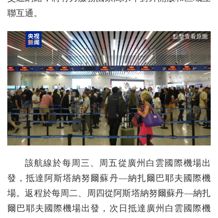
聯互通。
該航線於每周三、周五從廣州白雲國際機場出
發，抵達阿斯塔納努爾蘇丹—納扎爾巴耶夫國際機
場。返程於每周二、周四從阿斯塔納努爾蘇丹—納扎
爾巴耶夫國際機場出發，次日抵達廣州白雲國際機