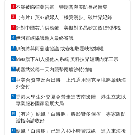
1
不滿被瞞彈藥告罄 特朗普與美防長起衝突
2
（有片）英97歲婦人「機翼漫步」破世界紀錄
3
針對中國芯片供應鏈 美擬對多晶矽加徵15%關稅
4
伊阿霍峽協議進入最終審議
5
伊朗將與阿曼達協議 或變相取霍峽控制權
6
Meta旗下AI入侵他人系統 美科技界短期內第三宗
7
胡塞武裝稱一天內襲擊兩艘沙特油輪
8
中美合資車反向出海 上汽通用別克至境將啟動海
外交付
9
香港大學生外交夏令營走進雲南邊陲 港生立志以
專業服務國家發展大局
10
（有片）颱風「白海豚」將影響多個省 專家版防
護指南請收好！
11
颱風「白海豚」已進入48小時警戒線 進入東海後