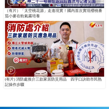
（有片）「太空桃花源」走進現實！國內首次實現櫻桃番
茄小麥在軌氣霧培養
(有片) 消防處推介三款家居防災用品 四字口訣助市民熟
記操作步驟