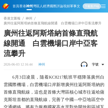
首頁
香港
神州
灣區人
經濟
國際
評論
視頻
軍事
文化
娛樂
生活
教育
體
下載客戶端
香港文匯報
神州
廣州往返阿斯塔納首條直飛航線開通 白雲機場口岸中亞客流攀升
廣州往返阿斯塔納首條直飛航
線開通 白雲機場口岸中亞客
流攀升
2026-06-03 12:16:44
神州
字號
6月3日凌晨，隨着KC8217航班平穩降落廣州白
雲國際機場，白雲機場口岸新增廣州往返阿斯塔納的
首條直飛航線，這也是首條大灣區核心城市往返哈薩
克斯坦首都的直飛航線，完善了中國—中亞地區空中
交通網絡，將有力服務國家高水平對外開放和區域互