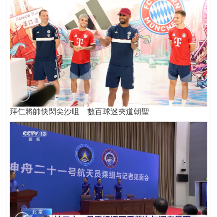
拜仁將帥快閃尖沙咀 數百球迷夾道朝聖