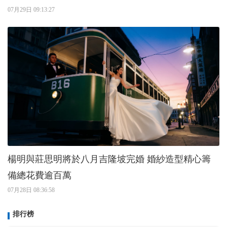
07月29日 09:13:27
楊明與莊思明將於八月吉隆坡完婚 婚紗造型精心籌
備總花費逾百萬
07月28日 08:36:58
排行榜