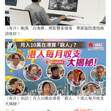
（有片）颱風「白海豚」將影響多個省 專家版防護指南
請收好！
（有片）街訪｜月入10萬在港算「窮人」？港人每月收支
大揭秘！