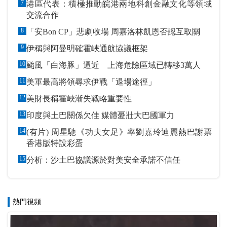
7
港區代表：積極推動皖港兩地科創金融文化等領域
交流合作
8
「安Bon CP」悲劇收場 周嘉洛林凱恩否認互取關
9
伊稱與阿曼明確霍峽通航協議框架
10
颱風「白海豚」逼近 上海危險區域已轉移3萬人
11
美軍最高將領尋求伊戰「退場途徑」
12
美財長稱霍峽漸失戰略重要性
13
印度與土巴關係欠佳 媒體憂壯大巴國軍力
14
(有片) 周星馳《功夫女足》率劉嘉玲迪麗熱巴謝票
香港版特設彩蛋
15
分析：沙土巴協議源於對美安全承諾不信任
熱門視頻