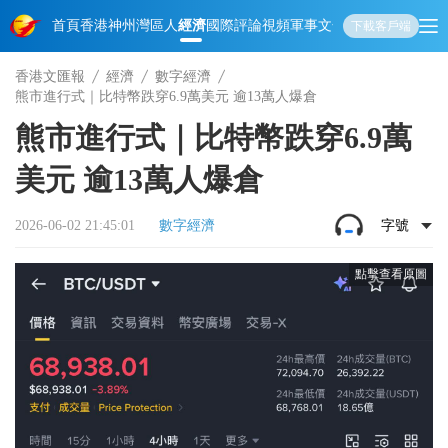
首頁
香港
神州
灣區人
經濟
國際
評論
視頻
軍事
文化
娛樂
生活
教育
體
下載客戶端
香港文匯報
經濟
數字經濟
熊市進行式｜比特幣跌穿6.9萬美元 逾13萬人爆倉
熊市進行式｜比特幣跌穿6.9萬
美元 逾13萬人爆倉
2026-06-02 21:45:01
數字經濟
字號