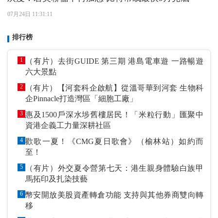
07月24日 11:31:11
排行榜
1
（有片）去街GUIDE 第三期 港島電車遊 一路暢遊
六大景點
2
（有片）【河套科企啟航】從溫哥華到河套 生物科
企Pinnacle打造灣區「細胞工廠」
3
惠及1500戶深水埗舊樓居民！「米粒行動」匯聚中
資港企義工力量深耕社區
4
歡歌一夏！《CMG夏日歌會》（榆林站）如約而
至！
5
（有片）外交夏令營第七天：港生親身體驗白族甲
馬拓印及扎染技藝
6
幣安開放美股資產轉倉功能 支持與其他券商雙向轉
移