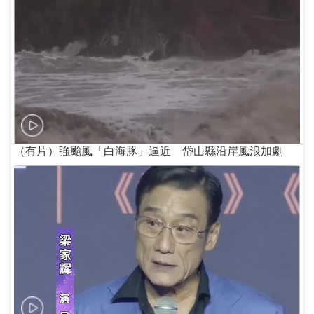
（有片）強颱風「白海豚」逼近 岱山縣沿岸風浪加劇