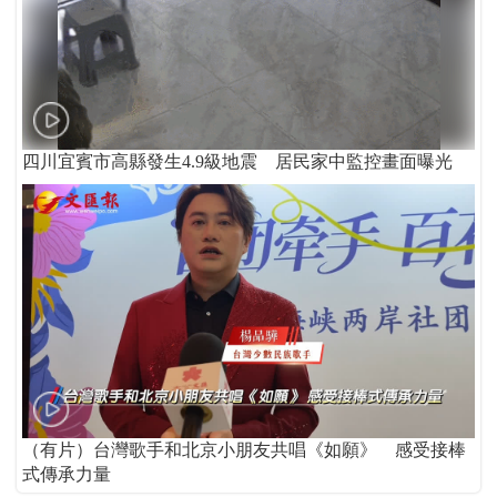
四川宜賓市高縣發生4.9級地震 居民家中監控畫面曝光
（有片）台灣歌手和北京小朋友共唱《如願》 感受接棒
式傳承力量