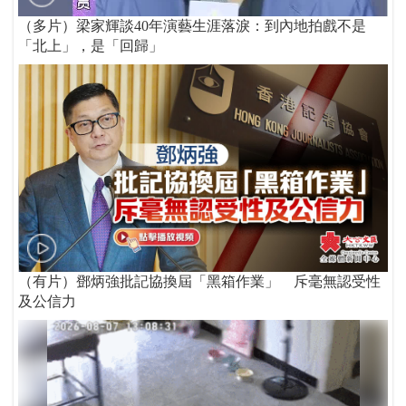
（多片）梁家輝談40年演藝生涯落淚：到內地拍戲不是
「北上」，是「回歸」
（有片）鄧炳強批記協換屆「黑箱作業」 斥毫無認受性
及公信力