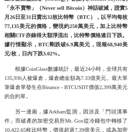
「永不賣幣」（Never sell Bitcoin）神話破滅，證實5
月26日至31日賣出32枚比特幣（BTC），以平均每枚
77,135美元的價格，變現約250萬美元，加上比特幣
相關ETF亦錄得大額淨流出，比特幣價格連日下跌。
據行情顯示，BTC剛跌破6.9萬美元，現報68,940美
元/枚，日內下跌3.02%。
根據CoinGlass數據統計，最近24小時，全球共有
135,936人被爆倉，爆倉總金額為7.33億美元。最大單
筆爆倉單發生在Binance - BTCUSDT價值2,399萬美元
的合約單。
另一邊廂，據Arkham監測，因涉及「門頭溝事
件」而破產的加密交易所Mt. Gox從冷錢包中轉移了
10,422.65枚比特幣，價值超過7.39億美元，或為加密