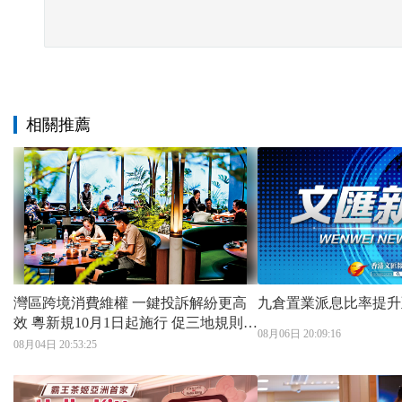
相關推薦
灣區跨境消費維權 一鍵投訴解紛更高
九倉置業派息比率提升
效 粵新規10月1日起施行 促三地規則
08月06日 20:09:16
「軟聯通」
08月04日 20:53:25