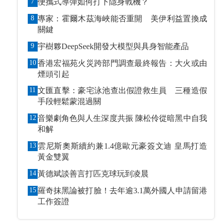
7
便攜式導彈如何打下隱身戰機？
8
專家：霍爾木茲海峽能否重開 美伊利益置換成
關鍵
9
宇樹夥DeepSeek開發大模型與具身智能產品
10
香港宏福苑火災跨部門調查最終報告：大火或由
煙頭引起
11
文匯直擊：豪宅泳池查出假證救生員 三種造假
手段輕鬆蒙混過關
12
音樂劇角色與人生深度共振 陳松伶從暗黑中自我
和解
13
雲尼斯奧斯續約兼1.4億歐元豪簽文迪 皇馬打造
黃金雙翼
14
黃德斌談善言打匹克球玩到凌晨
15
羅奇抹黑論被打臉！去年逾3.1萬外國人申請留港
工作簽證