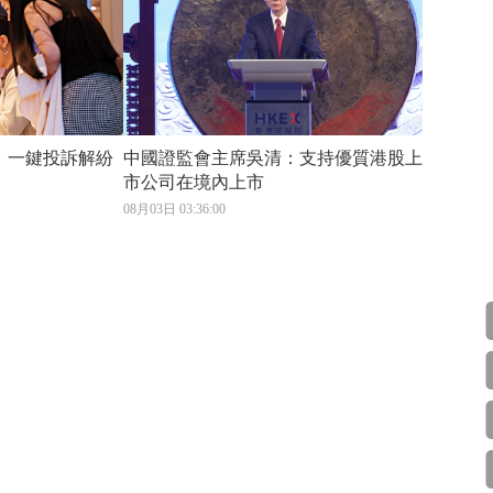
行 一鍵投訴解紛
中國證監會主席吳清：支持優質港股上
市公司在境內上市
08月03日 03:36:00