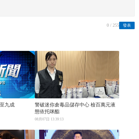
0
/ 255
發表
至九成
警破迷你倉毒品儲存中心 檢百萬元液
態依托咪酯
08月07日 13:39:13