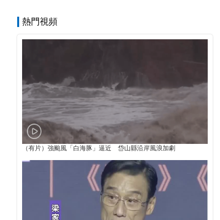
熱門視頻
（有片）強颱風「白海豚」逼近 岱山縣沿岸風浪加劇