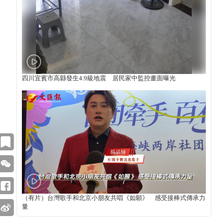
四川宜賓市高縣發生4.9級地震 居民家中監控畫面曝光
（有片）台灣歌手和北京小朋友共唱《如願》 感受接棒式傳承力
量