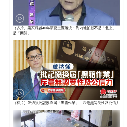
（多片）梁家輝談40年演藝生涯落淚：到內地拍戲不是「北上」，
是「回歸」
（有片）鄧炳強批記協換屆「黑箱作業」 斥毫無認受性及公信力