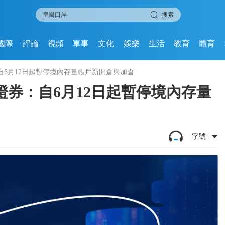
搜索
國際
評論
視頻
軍事
文化
娛樂
生活
教育
體育
6月12日起暫停境內存量帳戶新開倉與加倉
券：自6月12日起暫停境內存量
字號