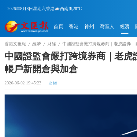
2026年8月8日
星期六
香港
西南風
28°C
首頁
香港
神州
灣區人
經濟
香港文匯報
經濟
財經
中國證監會嚴打跨境券商｜老虎證券：自
中國證監會嚴打跨境券商｜老虎證
帳戶新開倉與加倉
2026-06-02 19:45:23
財經