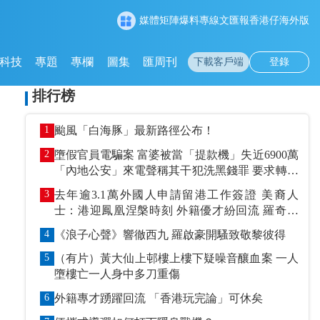
媒體矩陣
爆料專線
文匯報
香港仔
海外版
科技
專題
專欄
圖集
匯周刊
下載客戶端
登錄
排行榜
1
颱風「白海豚」最新路徑公布！
2
墮假官員電騙案 富婆被當「提款機」失近6900萬
「內地公安」來電聲稱其干犯洗黑錢罪 要求轉賬
到指定戶口作「保證金」
3
去年逾3.1萬外國人申請留港工作簽證 美裔人
士：港迎鳳凰涅槃時刻 外籍優才紛回流 羅奇抹
黑論被打臉
4
《浪子心聲》響徹西九 羅啟豪開騷致敬黎彼得
5
（有片）黃大仙上邨樓上樓下疑噪音釀血案 一人
墮樓亡一人身中多刀重傷
6
外籍專才踴躍回流 「香港玩完論」可休矣